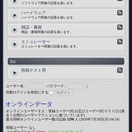
ソフトウェア関連の話題を扱います。
ハードウェア
ハードウェア関連の話題を扱います。
雑誌・書籍
雑誌・書籍関連の話題を扱います。
エミュレーター
エミュレーター関連の話題を扱います。
Test
投稿テスト用
ユーザー名:
パスワード:
|
自動ログインを有効にする
オンラインデータ
オンラインユーザー
2
人 :: 登録ユーザー[0] お忍びユーザー[0] ゲスト[2] (過
去 5 分間のユーザーアクションに基づいています)
最大同時オンラインユーザー数の記録
5290
人 (2026年7月20日(月) 04:24)
登録ユーザー: なし
ユーザーグループ:
Admin
,
グローバルモデレータ