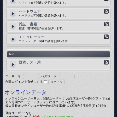
ソフトウェア関連の話題を扱います。
ハードウェア
ハードウェア関連の話題を扱います。
雑誌・書籍
雑誌・書籍関連の話題を扱います。
エミュレーター
エミュレーター関連の話題を扱います。
Test
投稿テスト用
ユーザー名:
パスワード:
|
自動ログインを有効にする
オンラインデータ
オンラインユーザー
8
人 :: 登録ユーザー[0] お忍びユーザー[0] ゲスト[8] (過
去 5 分間のユーザーアクションに基づいています)
最大同時オンラインユーザー数の記録
5290
人 (2026年7月20日(月) 04:24)
登録ユーザー: なし
ユーザーグループ:
Admin
,
グローバルモデレータ