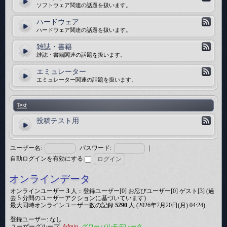
ソフトウェア関連の話題を扱います。
ハードウェア
ハードウェア関連の話題を扱います。
雑誌・書籍
雑誌・書籍関連の話題を扱います。
エミュレーター
エミュレーター関連の話題を扱います。
Test
投稿テスト用
ユーザー名:
パスワード:
|
自動ログインを有効にする
オンラインデータ
オンラインユーザー
3
人 :: 登録ユーザー[0] お忍びユーザー[0] ゲスト[3] (過
去 5 分間のユーザーアクションに基づいています)
最大同時オンラインユーザー数の記録
5290
人 (2026年7月20日(月) 04:24)
登録ユーザー: なし
ユーザーグループ:
Admin
,
グローバルモデレータ