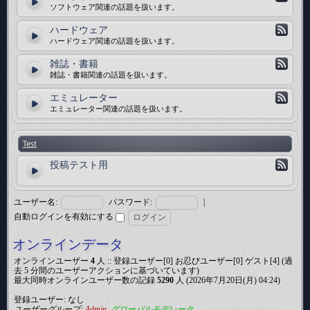
ソフトウェア関連の話題を扱います。
ハードウェア
ハードウェア関連の話題を扱います。
雑誌・書籍
雑誌・書籍関連の話題を扱います。
エミュレーター
エミュレーター関連の話題を扱います。
Test
投稿テスト用
ユーザー名:
パスワード:
|
自動ログインを有効にする
オンラインデータ
オンラインユーザー
4
人 :: 登録ユーザー[0] お忍びユーザー[0] ゲスト[4] (過
去 5 分間のユーザーアクションに基づいています)
最大同時オンラインユーザー数の記録
5290
人 (2026年7月20日(月) 04:24)
登録ユーザー: なし
ユーザーグループ:
Admin
,
グローバルモデレータ