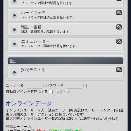
ソフトウェア関連の話題を扱います。
ハードウェア
ハードウェア関連の話題を扱います。
雑誌・書籍
雑誌・書籍関連の話題を扱います。
エミュレーター
エミュレーター関連の話題を扱います。
Test
投稿テスト用
ユーザー名:
パスワード:
|
自動ログインを有効にする
オンラインデータ
オンラインユーザー
5
人 :: 登録ユーザー[0] お忍びユーザー[0] ゲスト[5] (過
去 5 分間のユーザーアクションに基づいています)
最大同時オンラインユーザー数の記録
5290
人 (2026年7月20日(月) 04:24)
登録ユーザー: なし
ユーザーグループ:
Admin
,
グローバルモデレータ