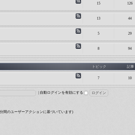
15
126
13
44
5
29
8
94
トピック
記事
7
10
|
自動ログインを有効にする
(過去 5 分間のユーザーアクションに基づいています)