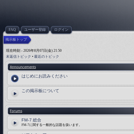
FAQ
ユーザー登録
ログイン
掲示板トップ
現在時刻 - 2026年8月07日(金) 21:50
未返信トピック
•
最近のトピック
Announcements
はじめにお読みください
この掲示板について
Forums
FM-7 総合
FM-7に関する一般的な話題を扱います。