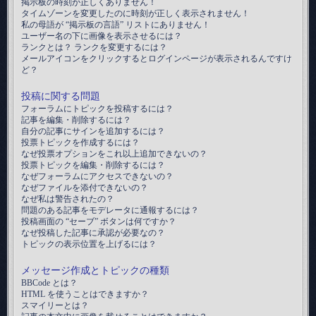
掲示板の時刻が正しくありません！
タイムゾーンを変更したのに時刻が正しく表示されません！
私の母語が “掲示板の言語” リストにありません！
ユーザー名の下に画像を表示させるには？
ランクとは？ ランクを変更するには？
メールアイコンをクリックするとログインページが表示されるんですけ
ど？
投稿に関する問題
フォーラムにトピックを投稿するには？
記事を編集・削除するには？
自分の記事にサインを追加するには？
投票トピックを作成するには？
なぜ投票オプションをこれ以上追加できないの？
投票トピックを編集・削除するには？
なぜフォーラムにアクセスできないの？
なぜファイルを添付できないの？
なぜ私は警告されたの？
問題のある記事をモデレータに通報するには？
投稿画面の “セーブ” ボタンは何ですか？
なぜ投稿した記事に承認が必要なの？
トピックの表示位置を上げるには？
メッセージ作成とトピックの種類
BBCode とは？
HTML を使うことはできますか？
スマイリーとは？