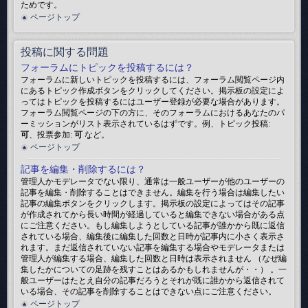
ためです。
ページトップ
投稿に関する問題
フォーラムにトピックを投稿するには？
フォーラムに新しいトピックを投稿するには、フォーラム閲覧ページ内
にあるトピック作成ボタンをクリックしてください。掲示板の設定によ
ってはトピックを投稿するにはユーザー登録が必要な場合があります。
フォーラム閲覧ページの下の方に、そのフォーラムにおけるあなたのパ
ーミッションがリスト表示されているはずです。例、トピック投稿:
可
、投票参加:
可
など。
ページトップ
記事を編集・削除するには？
管理人かモデレータでない限り、通常は一般ユーザーが他のユーザーの
記事を編集・削除することはできません。編集を行う場合は編集したい
記事の編集ボタンをクリックします。掲示板の設定によってはその記事
が作成されてから長い時間が経過していると編集できない場合がある点
にご注意ください。もし編集しようとしている記事が誰かから既に返信
されている場合、編集後に編集した回数と日時が記事内に小さく表示さ
れます。まだ返信されていない記事を編集する場合やモデレータまたは
管理人が編集する場合、編集した回数と日時は表示されません （なぜ編
集したかについての足跡を残すことはあるかもしれませんが・・） 。一
般ユーザーはたとえ自分の記事だろうとそれが既に誰かから返信されて
いる場合、その記事を削除することはできない点にご注意ください。
ページトップ