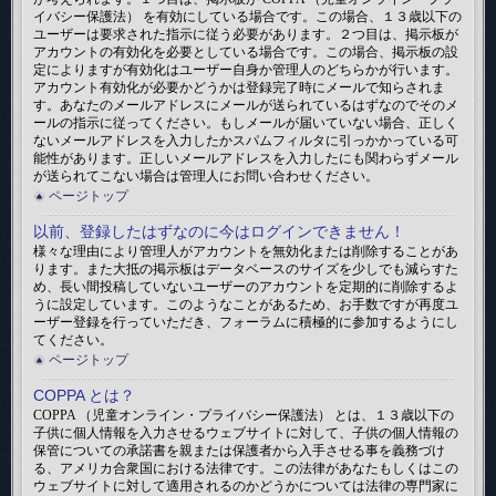
イバシー保護法） を有効にしている場合です。この場合、１３歳以下の
ユーザーは要求された指示に従う必要があります。２つ目は、掲示板が
アカウントの有効化を必要としている場合です。この場合、掲示板の設
定によりますが有効化はユーザー自身か管理人のどちらかが行います。
アカウント有効化が必要かどうかは登録完了時にメールで知らされま
す。あなたのメールアドレスにメールが送られているはずなのでそのメ
ールの指示に従ってください。もしメールが届いていない場合、正しく
ないメールアドレスを入力したかスパムフィルタに引っかかっている可
能性があります。正しいメールアドレスを入力したにも関わらずメール
が送られてこない場合は管理人にお問い合わせください。
ページトップ
以前、登録したはずなのに今はログインできません！
様々な理由により管理人がアカウントを無効化または削除することがあ
ります。また大抵の掲示板はデータベースのサイズを少しでも減らすた
め、長い間投稿していないユーザーのアカウントを定期的に削除するよ
うに設定しています。このようなことがあるため、お手数ですが再度ユ
ーザー登録を行っていただき、フォーラムに積極的に参加するようにし
てください。
ページトップ
COPPA とは？
COPPA （児童オンライン・プライバシー保護法） とは、１３歳以下の
子供に個人情報を入力させるウェブサイトに対して、子供の個人情報の
保管についての承諾書を親または保護者から入手させる事を義務づけ
る、アメリカ合衆国における法律です。この法律があなたもしくはこの
ウェブサイトに対して適用されるのかどうかについては法律の専門家に