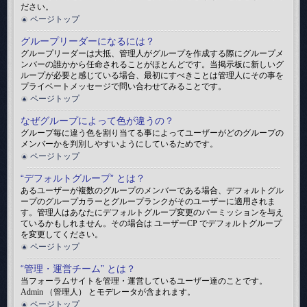
ださい。
ページトップ
グループリーダーになるには？
グループリーダーは大抵、管理人がグループを作成する際にグループメ
ンバーの誰かから任命されることがほとんどです。当掲示板に新しいグ
ループが必要と感じている場合、最初にすべきことは管理人にその事を
プライベートメッセージで問い合わせてみることです。
ページトップ
なぜグループによって色が違うの？
グループ毎に違う色を割り当てる事によってユーザーがどのグループの
メンバーかを判別しやすいようにしているためです。
ページトップ
“デフォルトグループ” とは？
あるユーザーが複数のグループのメンバーである場合、デフォルトグル
ープのグループカラーとグループランクがそのユーザーに適用されま
す。管理人はあなたにデフォルトグループ変更のパーミッションを与え
ているかもしれません。その場合は ユーザーCP でデフォルトグループ
を変更してください。
ページトップ
“管理・運営チーム” とは？
当フォーラムサイトを管理・運営しているユーザー達のことです。
Admin （管理人） とモデレータが含まれます。
ページトップ