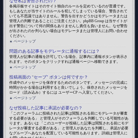
なぜ私は警告されたの？
各掲示板サイトはそのサイト独自のルールを定めているのが普通です。
もしあなたが当サイトのルールを犯してしまっている場合、警告されて
いても不思議ではありません。警告を出すかどうかはモデレータまたは
管理人の判断であることにご注意ください。phpBB Group は当サイトが
出す警告について何の関係もありませんし責任も負いません。なぜ警告
が出されたのか判らない場合はモデレータまたは管理人にお問い合わせ
ください。
ページトップ
問題のある記事をモデレータに通報するには？
管理人が記事の通報を許可している場合、記事内に通報ボタンが表示さ
れます。そのボタンをクリックすれば通報ページへ移動できます。
ページトップ
投稿画面の “セーブ” ボタンは何ですか？
作成中のメッセージを保存するためのボタンです。メッセージの完成に
時間がかかる場合は利用すると良いでしょう。保存されたメッセージを
ロード（読み込み）するには ユーザーCP へ入室してください。
ページトップ
なぜ投稿した記事に承認が必要なの？
「このフォーラムに投稿された記事は閲覧される前にモデレータが審査
する必要がある」 と管理人がそのフォーラムを判断している可能性があ
ります。あるいは 「このユーザーが投稿した記事は閲覧される前にモデ
レータが審査する必要がある」 と管理人があなたを判断し、承認が必要
なグループへあなたを配置している可能性もあります。詳細は管理人に