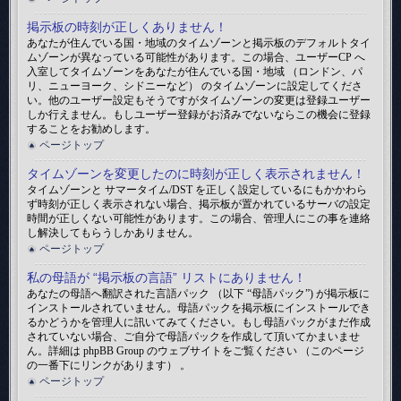
掲示板の時刻が正しくありません！
あなたが住んでいる国・地域のタイムゾーンと掲示板のデフォルトタイ
ムゾーンが異なっている可能性があります。この場合、ユーザーCP へ
入室してタイムゾーンをあなたが住んでいる国・地域 （ロンドン、パ
リ、ニューヨーク、シドニーなど） のタイムゾーンに設定してくださ
い。他のユーザー設定もそうですがタイムゾーンの変更は登録ユーザー
しか行えません。もしユーザー登録がお済みでないならこの機会に登録
することをお勧めします。
ページトップ
タイムゾーンを変更したのに時刻が正しく表示されません！
タイムゾーンと サマータイム/DST を正しく設定しているにもかかわら
ず時刻が正しく表示されない場合、掲示板が置かれているサーバの設定
時間が正しくない可能性があります。この場合、管理人にこの事を連絡
し解決してもらうしかありません。
ページトップ
私の母語が “掲示板の言語” リストにありません！
あなたの母語へ翻訳された言語パック （以下 “母語パック”) が掲示板に
インストールされていません。母語パックを掲示板にインストールでき
るかどうかを管理人に訊いてみてください。もし母語パックがまだ作成
されていない場合、ご自分で母語パックを作成して頂いてかまいませ
ん。詳細は phpBB Group のウェブサイトをご覧ください （このページ
の一番下にリンクがあります） 。
ページトップ