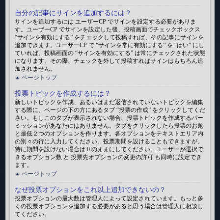
自分の記事にサインを追加するには？
サインを追加するには ユーザーCP でサインを設定する必要がありま
す。ユーザーCP でサインを設定した後、投稿画面でチェックボックス
“サインを有効にする” をチェックして投稿すれば、その記事にサインを
追加できます。ユーザーCP で “サインを常に有効にする” を “はい” にし
ていれば、投稿画面の “サインを有効にする” は常にチェックされた状態
になります。その際、チェックを外して投稿すればサインはもちろん追
加されません。
ページトップ
投票トピックを作成するには？
新しいトピックを作成、あるいはまだ返信されていないトピックを編集
する際に、ページの下の方にあるタブ “投票の作成” をクリックしてくだ
さい。もしこのタブが表示されない場合、投票トピックを作成するパー
ミッションがあなたにはありません。タブをクリックしたら投票のお題
と最低２つのオプションを作ります。各オプションをテキストエリア内
の別々の行に入力してください。投票期間を設けることもできますが、
特に期間を設けない場合は 0 のままにしてください。ユーザーが選択で
きるオプション数 と 投票先オプションの変更の許可 も同時に設定でき
ます。
ページトップ
なぜ投票オプションをこれ以上追加できないの？
投票オプションの最大数は管理人によって設定されています。もっと多
くの投票オプションを追加する必要があると思う場合は管理人に相談し
てください。