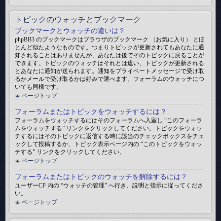
トピックのウォッチとブックマーク
ブックマークとウォッチの違いは？
phpBB3 のブックマークはブラウザのブックマーク （お気に入り） とほ
とんど似たようなものです。つまりトピックが更新されてもあなたに通
知されることはありませんが、あなたは後でそのトピックに戻ることが
できます。トピックのウォッチはそれとは違い、トピックが更新される
とあなたに通知が送られます。通知をプライベートメッセージで受け取
るかメールで受け取るかは好みで選べます。フォーラムのウォッチにつ
いても同様です。
ページトップ
フォーラムまたはトピックをウォッチするには？
フォーラムをウォッチするにはそのフォーラムへ入室し “このフォーラ
ムをウォッチする” リンクをクリックしてください。トピックをウォッ
チするにはそのトピックに返信する時に該当のチェックボックスをチェ
ックして投稿するか、トピック表示ページ内の “このトピックをウォッ
チする” リンクをクリックしてください。
ページトップ
フォーラムまたはトピックのウォッチを解除するには？
ユーザーCP 内の “ウォッチの管理” へ行き、説明と指示に従ってくださ
い。
ページトップ