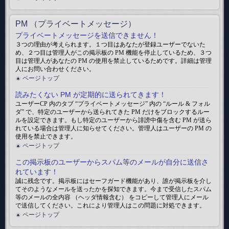
PM （プライベートメッセージ）
プライベートメッセージを送信できません！
３つの理由が考えられます。１つ目はあなたが登録ユーザーでないた
め、２つ目は管理人がこの掲示板の PM 機能を停止しているため、３つ
目は管理人があなたの PM の使用を禁止しているためです。詳細は管理
人にお問い合わせください。
ページトップ
読みたくない PM が定期的に送られてきます！
ユーザーCP 内のタブ “プライベートメッセージ” 内の “ルール & フォル
ダ” で、特定のユーザーから送られてきた PM だけをブロックするルー
ルを設定できます。もし特定のユーザーから誹謗中傷を含む PM が送ら
れている場合は管理人に知らせてください。管理人はユーザーの PM の
使用を禁止できます。
ページトップ
この掲示板のユーザーからスパム等のメールが自分に送信さ
れています！
誠に残念です。掲示板にはセーフガード機能があり、誰が掲示板を介し
てそのようなメールを送ったかを探知できます。今まで受信したスパム
等のメールの全内容 （ヘッダ情報含む） をコピーして管理人にメール
で送信してください。これにより管理人はこの問題に対処できます。
ページトップ