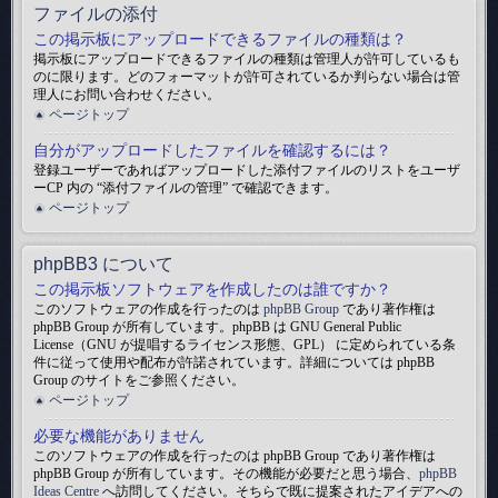
ファイルの添付
この掲示板にアップロードできるファイルの種類は？
掲示板にアップロードできるファイルの種類は管理人が許可しているも
のに限ります。どのフォーマットが許可されているか判らない場合は管
理人にお問い合わせください。
ページトップ
自分がアップロードしたファイルを確認するには？
登録ユーザーであればアップロードした添付ファイルのリストをユーザ
ーCP 内の “添付ファイルの管理” で確認できます。
ページトップ
phpBB3 について
この掲示板ソフトウェアを作成したのは誰ですか？
このソフトウェアの作成を行ったのは
phpBB Group
であり著作権は
phpBB Group が所有しています。phpBB は GNU General Public
License（GNU が提唱するライセンス形態、GPL） に定められている条
件に従って使用や配布が許諾されています。詳細については phpBB
Group のサイトをご参照ください。
ページトップ
必要な機能がありません
このソフトウェアの作成を行ったのは phpBB Group であり著作権は
phpBB Group が所有しています。その機能が必要だと思う場合、
phpBB
Ideas Centre
へ訪問してください。そちらで既に提案されたアイデアへの