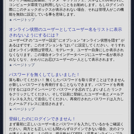
ログイン機能は図書館、インターネットカフェ、大学などの共有された
コンピュータ環境では利用しないことをお勧めします。もしログインの
際にこのチェックボックスが表示されない場合、それは管理人がこの機
能を無効に設定している事を意味します。
ページトップ
オンライン状態のユーザーとしてユーザー名をリストに表示
されないようにするには？
ユーザーCP の “ユーザー設定” にオプション “オンライン状態を隠す” が
あるはずです。このオプションを “はい” に設定してください。そうすれ
ばオンライン状態は管理人、モデレータ、ユーザー自身にしか表示され
なくなります。この場合オンラインデータページにユーザー名が表示さ
れなくなり、かわりにお忍びユーザーの一人として表示されます。
ページトップ
パスワードを無くしてしまいました！
落ち着いてください！ 無くしたパスワードを取り戻すことはできません
が新しいパスワードを再発行することならできます。パスワードを再発
行するにはログインページで
パスワードを忘れてしまいました
リンク
をクリックしてください。そして以前に登録したユーザー名とメールア
ドレスを入力して送信してください。再発行されたパスワードは入力し
たメールアドレスに送信されます。
ページトップ
登録したのにログインできません！
まず最初に正しいユーザー名とパスワードを入力しているかをご確認く
ださい。両方とも正しいにも関わらずログインできない場合、次の２つ
が考えられます。１つ目は、掲示板が COPPA （児童オンライン・プラ