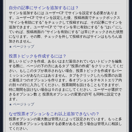
自分の記事にサインを追加するには？
サインを追加するには ユーザーCP でサインを設定する必要がありま
す。ユーザーCP でサインを設定した後、投稿画面でチェックボックス
“サインを有効にする” をチェックして投稿すれば、その記事にサインを
追加できます。ユーザーCP で “サインを常に有効にする” を “はい” にし
ていれば、投稿画面の “サインを有効にする” は常にチェックされた状態
になります。その際、チェックを外して投稿すればサインはもちろん追
加されません。
ページトップ
投票トピックを作成するには？
新しいトピックを作成、あるいはまだ返信されていないトピックを編集
する際に、ページの下の方にあるタブ “投票の作成” をクリックしてくだ
さい。もしこのタブが表示されない場合、投票トピックを作成するパー
ミッションがあなたにはありません。タブをクリックしたら投票のお題
と最低２つのオプションを作ります。各オプションをテキストエリア内
の別々の行に入力してください。投票期間を設けることもできますが、
特に期間を設けない場合は 0 のままにしてください。ユーザーが選択で
きるオプション数 と 投票先オプションの変更の許可 も同時に設定でき
ます。
ページトップ
なぜ投票オプションをこれ以上追加できないの？
投票オプションの最大数は管理人によって設定されています。もっと多
くの投票オプションを追加する必要があると思う場合は管理人に相談し
てください。