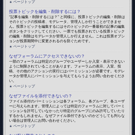
ページトップ
投票トピックを編集・削除するには？
“記事を編集・削除するには？” と同様に、投票トピックの編集・削除は
そのトピックの投稿者、モデレータ、管理人しか行うことができませ
ん。投票トピックを編集するにはそのトピックの一番最初の記事の編集
ボタンをクリックしてください。一票でも投票されている投票トピック
の編集・削除はモデレータか管理人しか行えません。これは投票オプシ
ョンが投票期間中に変更されるのを防ぐためです。
ページトップ
なぜフォーラムにアクセスできないの？
一部のフォーラムは特定のグループやユーザーしか入室・表示できない
ように制限されていることがあります。フォーラムの表示、入室、投
稿、その他のアクションの実行にはパーミッションが必要です。モデレ
ータか管理人にパーミッションを与えてもらうようお問い合わせくださ
い。
ページトップ
なぜファイルを添付できないの？
ファイル添付のパーミッションは各フォーラム、各グループ、各ユーザ
ーに与えられます。管理人によっては特定のフォーラムに対してパーミ
ッションを許可していなかったり特定のグループにのみ許可していたり
するかもしれません。なぜファイル添付できないのかどうしても判らな
い場合は管理人にお問い合わせください。
ページトップ