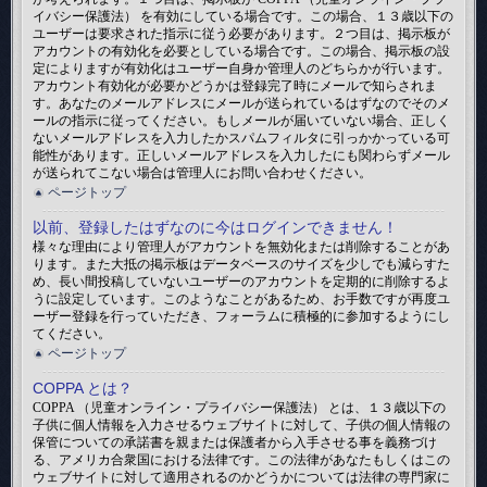
イバシー保護法） を有効にしている場合です。この場合、１３歳以下の
ユーザーは要求された指示に従う必要があります。２つ目は、掲示板が
アカウントの有効化を必要としている場合です。この場合、掲示板の設
定によりますが有効化はユーザー自身か管理人のどちらかが行います。
アカウント有効化が必要かどうかは登録完了時にメールで知らされま
す。あなたのメールアドレスにメールが送られているはずなのでそのメ
ールの指示に従ってください。もしメールが届いていない場合、正しく
ないメールアドレスを入力したかスパムフィルタに引っかかっている可
能性があります。正しいメールアドレスを入力したにも関わらずメール
が送られてこない場合は管理人にお問い合わせください。
ページトップ
以前、登録したはずなのに今はログインできません！
様々な理由により管理人がアカウントを無効化または削除することがあ
ります。また大抵の掲示板はデータベースのサイズを少しでも減らすた
め、長い間投稿していないユーザーのアカウントを定期的に削除するよ
うに設定しています。このようなことがあるため、お手数ですが再度ユ
ーザー登録を行っていただき、フォーラムに積極的に参加するようにし
てください。
ページトップ
COPPA とは？
COPPA （児童オンライン・プライバシー保護法） とは、１３歳以下の
子供に個人情報を入力させるウェブサイトに対して、子供の個人情報の
保管についての承諾書を親または保護者から入手させる事を義務づけ
る、アメリカ合衆国における法律です。この法律があなたもしくはこの
ウェブサイトに対して適用されるのかどうかについては法律の専門家に