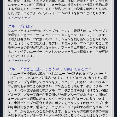
集、削除、凍結、トピックを閉鎖、開放、移動、分割できます。基本的
にモデレータの存在意義は、フォーラムの趣旨を外れた投稿や規約に反
する投稿をしたユーザーに対して警告したりその記事を削除したり凍結
したりすることによってそのフォーラムの秩序を保つことにあります。
ページトップ
グループとは？
グループとはユーザーのグループのことです。管理人はこのグループを
管理することでユーザーのパーミッションをコントロールしています。
管理人は各グループに別々のパーミッションを割り当てることが可能で
す。これによって管理人は、モデレータ専用グループを作成することで
モデレータの管理が容易になったり、フォーラム専用グループを作成す
ることで特定のユーザーしか入れないフォーラムを提供することが可能
になったりします。
ページトップ
グループはどこにあってどうやって参加できるの？
もしユーザー登録がお済みであれば ユーザーCP 内のタブ “メンバーリ
スト” で全てのグループを確認できます。もしグループに参加したい場
合はグループを選択してボタンをクリックしてください。全てのグルー
プが誰でも参加できる開放グループであるとは限らず、参加にグループ
リーダーの承認が必要な申請グループ、参加自体を受け付けてない閉鎖
グループ、グループ自体が非公開な非公開グループがあります。開放グ
ループの場合は適切にボタンをクリックすればグループに参加できま
す。申請グループの場合も適切にボタンをクリックすればグループに参
加を申請できます。場合によってはグループに参加する理由をグループ
リーダーから訊かれることがあります。もし何らかの理由で参加の申請
を却下されてもグループリーダーを問い詰めるようなことはしないでく