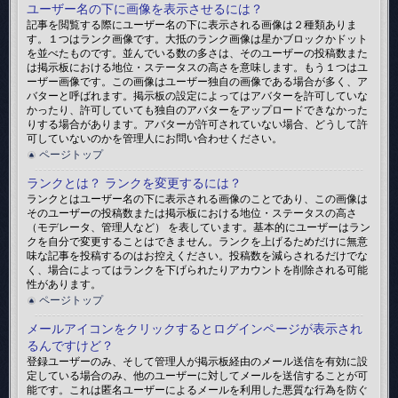
ユーザー名の下に画像を表示させるには？
記事を閲覧する際にユーザー名の下に表示される画像は２種類ありま
す。１つはランク画像です。大抵のランク画像は星かブロックかドット
を並べたものです。並んでいる数の多さは、そのユーザーの投稿数また
は掲示板における地位・ステータスの高さを意味します。もう１つはユ
ーザー画像です。この画像はユーザー独自の画像である場合が多く、ア
バターと呼ばれます。掲示板の設定によってはアバターを許可していな
かったり、許可していても独自のアバターをアップロードできなかった
りする場合があります。アバターが許可されていない場合、どうして許
可していないのかを管理人にお問い合わせください。
ページトップ
ランクとは？ ランクを変更するには？
ランクとはユーザー名の下に表示される画像のことであり、この画像は
そのユーザーの投稿数または掲示板における地位・ステータスの高さ
（モデレータ、管理人など） を表しています。基本的にユーザーはラン
クを自分で変更することはできません。ランクを上げるためだけに無意
味な記事を投稿するのはお控えください。投稿数を減らされるだけでな
く、場合によってはランクを下げられたりアカウントを削除される可能
性があります。
ページトップ
メールアイコンをクリックするとログインページが表示され
るんですけど？
登録ユーザーのみ、そして管理人が掲示板経由のメール送信を有効に設
定している場合のみ、他のユーザーに対してメールを送信することが可
能です。これは匿名ユーザーによるメールを利用した悪質な行為を防ぐ