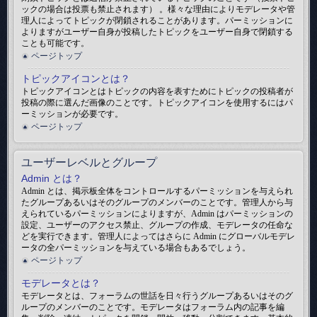
ックの場合は投票も禁止されます） 。様々な理由によりモデレータや管
理人によってトピックが閉鎖されることがあります。パーミッションに
よりますがユーザー自身が投稿したトピックをユーザー自身で閉鎖する
ことも可能です。
ページトップ
トピックアイコンとは？
トピックアイコンとはトピックの内容を表すためにトピックの投稿者が
投稿の際に選んだ画像のことです。トピックアイコンを使用するにはパ
ーミッションが必要です。
ページトップ
ユーザーレベルとグループ
Admin とは？
Admin とは、掲示板全体をコントロールするパーミッションを与えられ
たグループあるいはそのグループのメンバーのことです。管理人から与
えられているパーミッションによりますが、Admin はパーミッションの
設定、ユーザーのアクセス禁止、グループの作成、モデレータの任命な
どを実行できます。管理人によってはさらに Admin にグローバルモデレ
ータの全パーミッションを与えている場合もあるでしょう。
ページトップ
モデレータとは？
モデレータとは、フォーラムの世話を日々行うグループあるいはそのグ
ループのメンバーのことです。モデレータはフォーラム内の記事を編