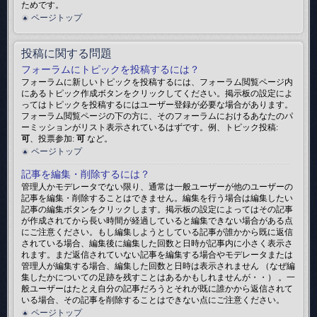
ためです。
ページトップ
投稿に関する問題
フォーラムにトピックを投稿するには？
フォーラムに新しいトピックを投稿するには、フォーラム閲覧ページ内
にあるトピック作成ボタンをクリックしてください。掲示板の設定によ
ってはトピックを投稿するにはユーザー登録が必要な場合があります。
フォーラム閲覧ページの下の方に、そのフォーラムにおけるあなたのパ
ーミッションがリスト表示されているはずです。例、トピック投稿:
可
、投票参加:
可
など。
ページトップ
記事を編集・削除するには？
管理人かモデレータでない限り、通常は一般ユーザーが他のユーザーの
記事を編集・削除することはできません。編集を行う場合は編集したい
記事の編集ボタンをクリックします。掲示板の設定によってはその記事
が作成されてから長い時間が経過していると編集できない場合がある点
にご注意ください。もし編集しようとしている記事が誰かから既に返信
されている場合、編集後に編集した回数と日時が記事内に小さく表示さ
れます。まだ返信されていない記事を編集する場合やモデレータまたは
管理人が編集する場合、編集した回数と日時は表示されません （なぜ編
集したかについての足跡を残すことはあるかもしれませんが・・） 。一
般ユーザーはたとえ自分の記事だろうとそれが既に誰かから返信されて
いる場合、その記事を削除することはできない点にご注意ください。
ページトップ