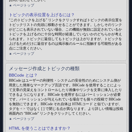
お問い合わせください。
ページトップ
トピックの表示位置を上げるには？
“このトピックを上げる” リンクをクリックすればトピックの表示位置を
トピックリストの先頭に移動させることができます。しかしそのリンク
がどこにも表示されていない場合、この機能が無効に設定されているか
トピックを上げるのに十分な時間が経過していないかのどちらかが考え
られます。トピックに返信してもトピックは上がりますが、トピックを
上げるためだけに返信するのは掲示板のルールに抵触する可能性がある
点にご注意ください。
ページトップ
メッセージ作成とトピックの種類
BBCode とは？
BBCode はユーザーの利便性・システムの安全性のためにシステム側が
用意した簡単なマークアップ言語です。BBCode を使用することによっ
て文章の見栄えをコントロールしたり画像やリンクを文章に挿入したり
できるようになります。BBCode を使用するにはパーミッションが必要
です。パーミッションが与えられている場合でも個々の投稿で BBCode
を無効にできます。BBCode それ自体は HTMLコード と似ていますが、
タグを < > ではなく [ ] で閉じる点が異なります。より詳しい情報は投稿
画面内の “BBCode” リンクをクリックしてください。
ページトップ
HTML を使うことはできますか？