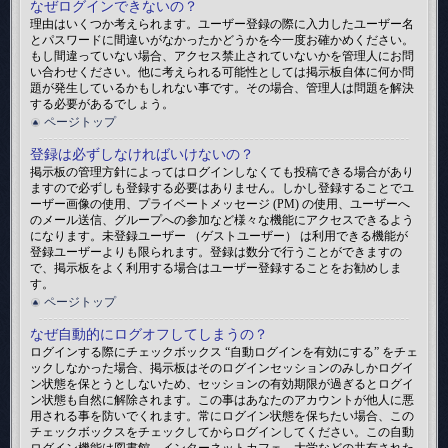
なぜログインできないの？
理由はいくつか考えられます。ユーザー登録の際に入力したユーザー名
とパスワードに間違いがなかったかどうかを今一度お確かめください。
もし間違っていない場合、アクセス禁止されていないかを管理人にお問
い合わせください。他に考えられる可能性としては掲示板自体に何か問
題が発生しているかもしれない事です。その場合、管理人は問題を解決
する必要があるでしょう。
ページトップ
登録は必ずしなければいけないの？
掲示板の管理方針によってはログインしなくても投稿できる場合があり
ますので必ずしも登録する必要はありません。しかし登録することでユ
ーザー画像の使用、プライベートメッセージ (PM) の使用、ユーザーへ
のメール送信、グループへの参加など様々な機能にアクセスできるよう
になります。未登録ユーザー （ゲストユーザー） は利用できる機能が
登録ユーザーよりも限られます。登録は数分で行うことができますの
で、掲示板をよく利用する場合はユーザー登録することをお勧めしま
す。
ページトップ
なぜ自動的にログオフしてしまうの？
ログインする際にチェックボックス “自動ログインを有効にする” をチェ
ックしなかった場合、掲示板はそのログインセッションのみしかログイ
ン状態を保とうとしないため、セッションの有効期限が過ぎるとログイ
ン状態も自然に解除されます。この事はあなたのアカウントが他人に悪
用される事を防いでくれます。常にログイン状態を保ちたい場合、この
チェックボックスをチェックしてからログインしてください。この自動