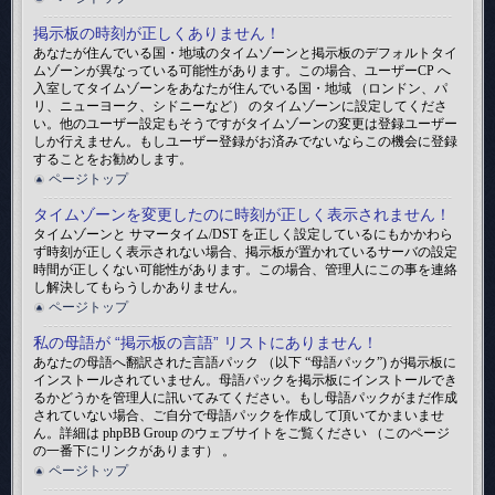
掲示板の時刻が正しくありません！
あなたが住んでいる国・地域のタイムゾーンと掲示板のデフォルトタイ
ムゾーンが異なっている可能性があります。この場合、ユーザーCP へ
入室してタイムゾーンをあなたが住んでいる国・地域 （ロンドン、パ
リ、ニューヨーク、シドニーなど） のタイムゾーンに設定してくださ
い。他のユーザー設定もそうですがタイムゾーンの変更は登録ユーザー
しか行えません。もしユーザー登録がお済みでないならこの機会に登録
することをお勧めします。
ページトップ
タイムゾーンを変更したのに時刻が正しく表示されません！
タイムゾーンと サマータイム/DST を正しく設定しているにもかかわら
ず時刻が正しく表示されない場合、掲示板が置かれているサーバの設定
時間が正しくない可能性があります。この場合、管理人にこの事を連絡
し解決してもらうしかありません。
ページトップ
私の母語が “掲示板の言語” リストにありません！
あなたの母語へ翻訳された言語パック （以下 “母語パック”) が掲示板に
インストールされていません。母語パックを掲示板にインストールでき
るかどうかを管理人に訊いてみてください。もし母語パックがまだ作成
されていない場合、ご自分で母語パックを作成して頂いてかまいませ
ん。詳細は phpBB Group のウェブサイトをご覧ください （このページ
の一番下にリンクがあります） 。
ページトップ