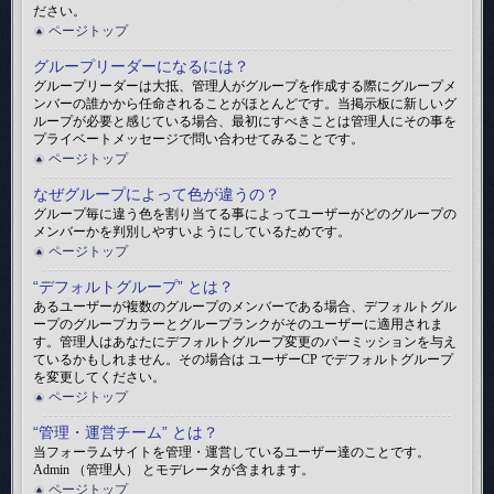
ださい。
ページトップ
グループリーダーになるには？
グループリーダーは大抵、管理人がグループを作成する際にグループメ
ンバーの誰かから任命されることがほとんどです。当掲示板に新しいグ
ループが必要と感じている場合、最初にすべきことは管理人にその事を
プライベートメッセージで問い合わせてみることです。
ページトップ
なぜグループによって色が違うの？
グループ毎に違う色を割り当てる事によってユーザーがどのグループの
メンバーかを判別しやすいようにしているためです。
ページトップ
“デフォルトグループ” とは？
あるユーザーが複数のグループのメンバーである場合、デフォルトグル
ープのグループカラーとグループランクがそのユーザーに適用されま
す。管理人はあなたにデフォルトグループ変更のパーミッションを与え
ているかもしれません。その場合は ユーザーCP でデフォルトグループ
を変更してください。
ページトップ
“管理・運営チーム” とは？
当フォーラムサイトを管理・運営しているユーザー達のことです。
Admin （管理人） とモデレータが含まれます。
ページトップ