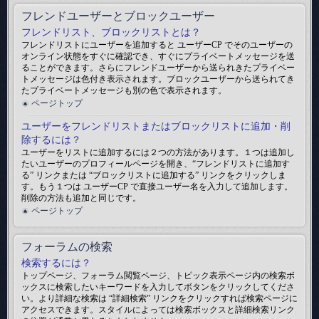
フレンドユーザーとブロックユーザー
フレンドリスト、ブロックリストとは？
フレンドリストにユーザーを追加すると ユーザーCP でそのユーザーの
オンライン状態をすぐに確認でき、すぐにプライベートメッセージを送
ることができます。さらにフレンドユーザーから送られきたプライベー
トメッセージは色付き表示されます。ブロックユーザーから送られてき
たプライベートメッセージも別の色で表示されます。
ページトップ
ユーザーをフレンドリストまたはブロックリストに追加・削
除するには？
ユーザーをリストに追加するには２つの方法があります。１つは追加し
たいユーザーのプロフィールページを開き、“フレンドリストに追加す
る” リンクまたは “ブロックリストに追加する” リンクをクリックしま
す。もう１つは ユーザーCP で直接ユーザー名を入力して追加します。
削除の方法も追加と同じです。
ページトップ
フォーラムの検索
検索するには？
トップページ、フォーラム閲覧ページ、トピック表示ページ内の検索ボ
ックスに検索したいキーワードを入力してボタンをクリックしてくださ
い。より詳細な検索は “詳細検索” リンクをクリックすれば検索ページに
アクセスできます。スタイルによっては検索ボックスと詳細検索リンク