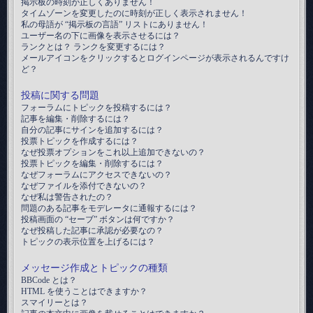
掲示板の時刻が正しくありません！
タイムゾーンを変更したのに時刻が正しく表示されません！
私の母語が “掲示板の言語” リストにありません！
ユーザー名の下に画像を表示させるには？
ランクとは？ ランクを変更するには？
メールアイコンをクリックするとログインページが表示されるんですけ
ど？
投稿に関する問題
フォーラムにトピックを投稿するには？
記事を編集・削除するには？
自分の記事にサインを追加するには？
投票トピックを作成するには？
なぜ投票オプションをこれ以上追加できないの？
投票トピックを編集・削除するには？
なぜフォーラムにアクセスできないの？
なぜファイルを添付できないの？
なぜ私は警告されたの？
問題のある記事をモデレータに通報するには？
投稿画面の “セーブ” ボタンは何ですか？
なぜ投稿した記事に承認が必要なの？
トピックの表示位置を上げるには？
メッセージ作成とトピックの種類
BBCode とは？
HTML を使うことはできますか？
スマイリーとは？