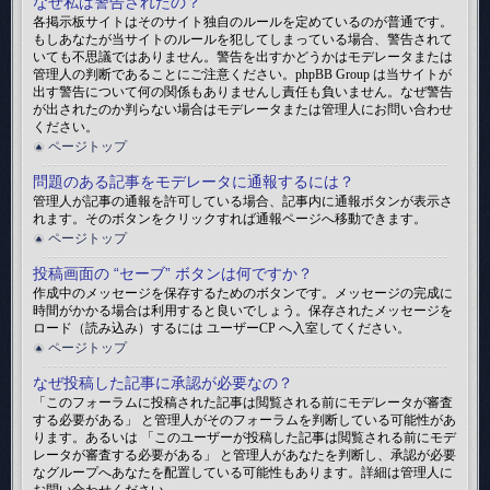
なぜ私は警告されたの？
各掲示板サイトはそのサイト独自のルールを定めているのが普通です。
もしあなたが当サイトのルールを犯してしまっている場合、警告されて
いても不思議ではありません。警告を出すかどうかはモデレータまたは
管理人の判断であることにご注意ください。phpBB Group は当サイトが
出す警告について何の関係もありませんし責任も負いません。なぜ警告
が出されたのか判らない場合はモデレータまたは管理人にお問い合わせ
ください。
ページトップ
問題のある記事をモデレータに通報するには？
管理人が記事の通報を許可している場合、記事内に通報ボタンが表示さ
れます。そのボタンをクリックすれば通報ページへ移動できます。
ページトップ
投稿画面の “セーブ” ボタンは何ですか？
作成中のメッセージを保存するためのボタンです。メッセージの完成に
時間がかかる場合は利用すると良いでしょう。保存されたメッセージを
ロード（読み込み）するには ユーザーCP へ入室してください。
ページトップ
なぜ投稿した記事に承認が必要なの？
「このフォーラムに投稿された記事は閲覧される前にモデレータが審査
する必要がある」 と管理人がそのフォーラムを判断している可能性があ
ります。あるいは 「このユーザーが投稿した記事は閲覧される前にモデ
レータが審査する必要がある」 と管理人があなたを判断し、承認が必要
なグループへあなたを配置している可能性もあります。詳細は管理人に