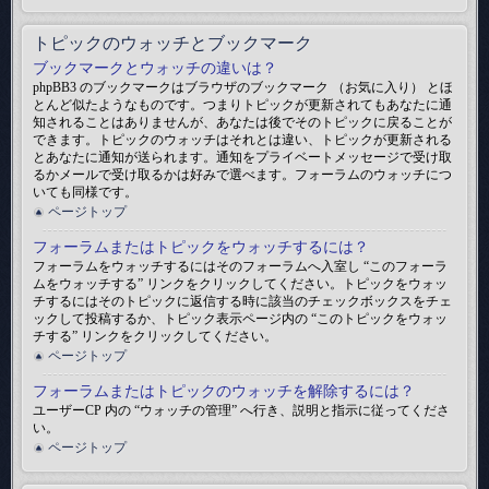
トピックのウォッチとブックマーク
ブックマークとウォッチの違いは？
phpBB3 のブックマークはブラウザのブックマーク （お気に入り） とほ
とんど似たようなものです。つまりトピックが更新されてもあなたに通
知されることはありませんが、あなたは後でそのトピックに戻ることが
できます。トピックのウォッチはそれとは違い、トピックが更新される
とあなたに通知が送られます。通知をプライベートメッセージで受け取
るかメールで受け取るかは好みで選べます。フォーラムのウォッチにつ
いても同様です。
ページトップ
フォーラムまたはトピックをウォッチするには？
フォーラムをウォッチするにはそのフォーラムへ入室し “このフォーラ
ムをウォッチする” リンクをクリックしてください。トピックをウォッ
チするにはそのトピックに返信する時に該当のチェックボックスをチェ
ックして投稿するか、トピック表示ページ内の “このトピックをウォッ
チする” リンクをクリックしてください。
ページトップ
フォーラムまたはトピックのウォッチを解除するには？
ユーザーCP 内の “ウォッチの管理” へ行き、説明と指示に従ってくださ
い。
ページトップ