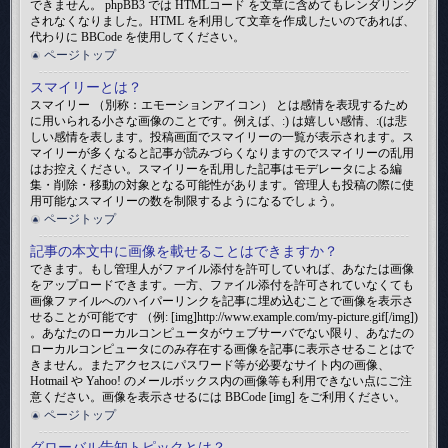
できません。 phpBB3 では HTMLコード を文章に含めてもレンダリング
されなくなりました。HTML を利用して文章を作成したいのであれば、
代わりに BBCode を使用してください。
ページトップ
スマイリーとは？
スマイリー （別称：エモーションアイコン） とは感情を表現するため
に用いられる小さな画像のことです。例えば、:) は嬉しい感情、:(は悲
しい感情を表します。投稿画面でスマイリーの一覧が表示されます。ス
マイリーが多くなると記事が読みづらくなりますのでスマイリーの乱用
はお控えください。スマイリーを乱用した記事はモデレータによる編
集・削除・移動の対象となる可能性があります。管理人も投稿の際に使
用可能なスマイリーの数を制限するようになるでしょう。
ページトップ
記事の本文中に画像を載せることはできますか？
できます。もし管理人がファイル添付を許可していれば、あなたは画像
をアップロードできます。一方、ファイル添付を許可されていなくても
画像ファイルへのハイパーリンクを記事に埋め込むことで画像を表示さ
せることが可能です （例: [img]http://www.example.com/my-picture.gif[/img])
。あなたのローカルコンピュータがウェブサーバでない限り、あなたの
ローカルコンピュータにのみ存在する画像を記事に表示させることはで
きません。またアクセスにパスワード等が必要なサイト内の画像、
Hotmail や Yahoo! のメールボックス内の画像等も利用できない点にご注
意ください。画像を表示させるには BBCode [img] をご利用ください。
ページトップ
グローバル告知トピックとは？