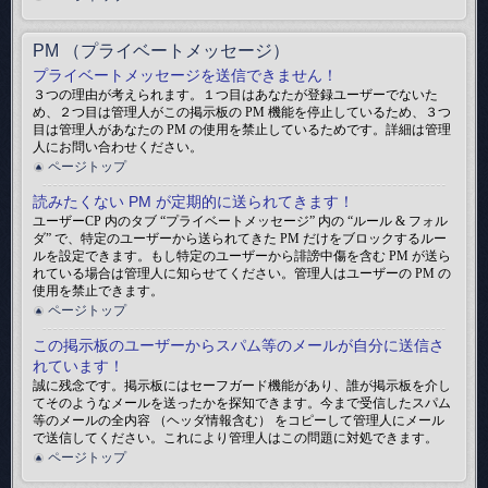
PM （プライベートメッセージ）
プライベートメッセージを送信できません！
３つの理由が考えられます。１つ目はあなたが登録ユーザーでないた
め、２つ目は管理人がこの掲示板の PM 機能を停止しているため、３つ
目は管理人があなたの PM の使用を禁止しているためです。詳細は管理
人にお問い合わせください。
ページトップ
読みたくない PM が定期的に送られてきます！
ユーザーCP 内のタブ “プライベートメッセージ” 内の “ルール & フォル
ダ” で、特定のユーザーから送られてきた PM だけをブロックするルー
ルを設定できます。もし特定のユーザーから誹謗中傷を含む PM が送ら
れている場合は管理人に知らせてください。管理人はユーザーの PM の
使用を禁止できます。
ページトップ
この掲示板のユーザーからスパム等のメールが自分に送信さ
れています！
誠に残念です。掲示板にはセーフガード機能があり、誰が掲示板を介し
てそのようなメールを送ったかを探知できます。今まで受信したスパム
等のメールの全内容 （ヘッダ情報含む） をコピーして管理人にメール
で送信してください。これにより管理人はこの問題に対処できます。
ページトップ