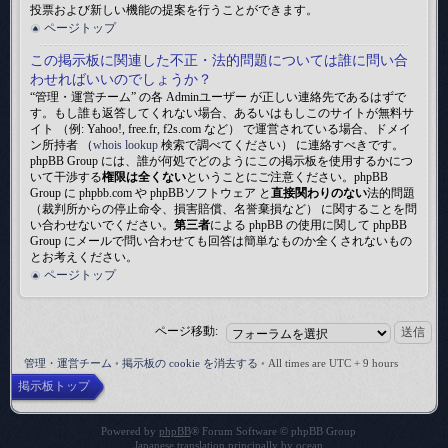
投票および新しい機能の提案を行うことができます。
ページトップ
この掲示板に関連した不正・法的問題については誰に問い合
わせればいいのでしょうか？
“管理・運営チーム” の各 Adminユーザー が正しい連絡先であるはずで
す。もし誰も返答してくれない場合、あるいはもしこのサイトが無料サ
イト （例: Yahoo!, free.fr, f2s.com など） で運営されている場合、ドメイ
ン所持者 （
whois lookup
検索で調べてください） に連絡すべきです。
phpBB Group には、誰が何処でどのようにこの掲示板を使用するかにつ
いて干渉する
権限は全くない
ということにご注意ください。phpBB
Group に phpbb.com や phpBBソフトウェア と
直接関わりのない
法的問題
（裁判所からの停止命令、損害賠償、名誉棄損など） に関することを問
い合わせないでください。
第三者
による phpBB の使用に関して phpBB
Group にメールで問い合わせても回答は簡単なものか全くされないもの
とお考えください。
ページトップ
ページ移動:
管理・運営チーム
•
掲示板の cookie を消去する
•
All times are UTC + 9 hours
掲示板トップ
Powered by
phpBB
® Forum Software © phpBB Group
Japanese translation principally by
ocean