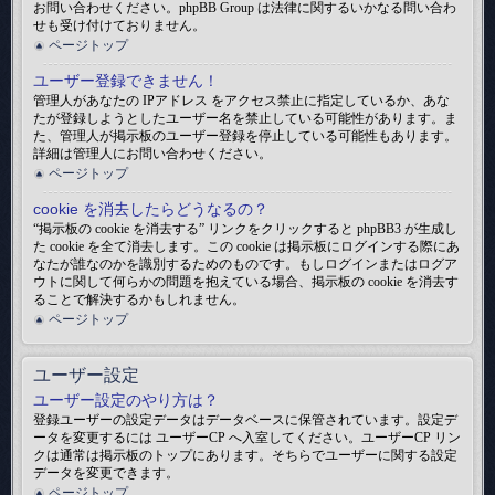
お問い合わせください。phpBB Group は法律に関するいかなる問い合わ
せも受け付けておりません。
ページトップ
ユーザー登録できません！
管理人があなたの IPアドレス をアクセス禁止に指定しているか、あな
たが登録しようとしたユーザー名を禁止している可能性があります。ま
た、管理人が掲示板のユーザー登録を停止している可能性もあります。
詳細は管理人にお問い合わせください。
ページトップ
cookie を消去したらどうなるの？
“掲示板の cookie を消去する” リンクをクリックすると phpBB3 が生成し
た cookie を全て消去します。この cookie は掲示板にログインする際にあ
なたが誰なのかを識別するためのものです。もしログインまたはログア
ウトに関して何らかの問題を抱えている場合、掲示板の cookie を消去す
ることで解決するかもしれません。
ページトップ
ユーザー設定
ユーザー設定のやり方は？
登録ユーザーの設定データはデータベースに保管されています。設定デ
ータを変更するには ユーザーCP へ入室してください。ユーザーCP リン
クは通常は掲示板のトップにあります。そちらでユーザーに関する設定
データを変更できます。
ページトップ