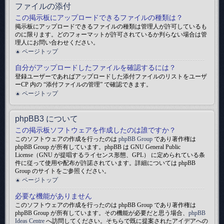
ファイルの添付
この掲示板にアップロードできるファイルの種類は？
掲示板にアップロードできるファイルの種類は管理人が許可しているも
のに限ります。どのフォーマットが許可されているか判らない場合は管
理人にお問い合わせください。
ページトップ
自分がアップロードしたファイルを確認するには？
登録ユーザーであればアップロードした添付ファイルのリストをユーザ
ーCP 内の “添付ファイルの管理” で確認できます。
ページトップ
phpBB3 について
この掲示板ソフトウェアを作成したのは誰ですか？
このソフトウェアの作成を行ったのは
phpBB Group
であり著作権は
phpBB Group が所有しています。phpBB は GNU General Public
License（GNU が提唱するライセンス形態、GPL） に定められている条
件に従って使用や配布が許諾されています。詳細については phpBB
Group のサイトをご参照ください。
ページトップ
必要な機能がありません
このソフトウェアの作成を行ったのは phpBB Group であり著作権は
phpBB Group が所有しています。その機能が必要だと思う場合、
phpBB
Ideas Centre
へ訪問してください。そちらで既に提案されたアイデアへの