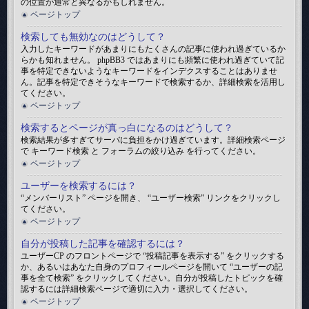
の位置が通常と異なるかもしれません。
ページトップ
検索しても無効なのはどうして？
入力したキーワードがあまりにもたくさんの記事に使われ過ぎているか
らかも知れません。 phpBB3 ではあまりにも頻繁に使われ過ぎていて記
事を特定できないようなキーワードをインデクスすることはありませ
ん。記事を特定できそうなキーワードで検索するか、詳細検索を活用し
てください。
ページトップ
検索するとページが真っ白になるのはどうして？
検索結果が多すぎてサーバに負担をかけ過ぎています。詳細検索ページ
で キーワード検索 と フォーラムの絞り込み を行ってください。
ページトップ
ユーザーを検索するには？
“メンバーリスト” ページを開き、 “ユーザー検索” リンクをクリックし
てください。
ページトップ
自分が投稿した記事を確認するには？
ユーザーCP のフロントページで “投稿記事を表示する” をクリックする
か、あるいはあなた自身のプロフィールページを開いて “ユーザーの記
事を全て検索” をクリックしてください。自分が投稿したトピックを確
認するには詳細検索ページで適切に入力・選択してください。
ページトップ