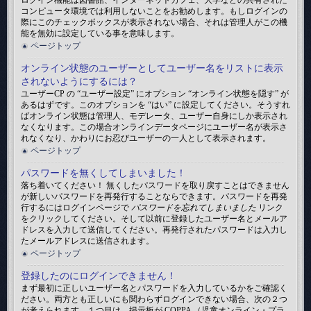
ログイン機能は図書館、インターネットカフェ、大学などの共有された
コンピュータ環境では利用しないことをお勧めします。もしログインの
際にこのチェックボックスが表示されない場合、それは管理人がこの機
能を無効に設定している事を意味します。
ページトップ
オンライン状態のユーザーとしてユーザー名をリストに表示
されないようにするには？
ユーザーCP の “ユーザー設定” にオプション “オンライン状態を隠す” が
あるはずです。このオプションを “はい” に設定してください。そうすれ
ばオンライン状態は管理人、モデレータ、ユーザー自身にしか表示され
なくなります。この場合オンラインデータページにユーザー名が表示さ
れなくなり、かわりにお忍びユーザーの一人として表示されます。
ページトップ
パスワードを無くしてしまいました！
落ち着いてください！ 無くしたパスワードを取り戻すことはできません
が新しいパスワードを再発行することならできます。パスワードを再発
行するにはログインページで
パスワードを忘れてしまいました
リンク
をクリックしてください。そして以前に登録したユーザー名とメールア
ドレスを入力して送信してください。再発行されたパスワードは入力し
たメールアドレスに送信されます。
ページトップ
登録したのにログインできません！
まず最初に正しいユーザー名とパスワードを入力しているかをご確認く
ださい。両方とも正しいにも関わらずログインできない場合、次の２つ
が考えられます。１つ目は、掲示板が COPPA （児童オンライン・プラ