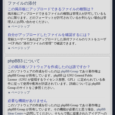
ファイルの添付
この掲示板にアップロードできるファイルの種類は？
掲示板にアップロードできるファイルの種類は管理人が許可しているも
のに限ります。どのフォーマットが許可されているか判らない場合は管
理人にお問い合わせください。
ページトップ
自分がアップロードしたファイルを確認するには？
登録ユーザーであればアップロードした添付ファイルのリストをユーザ
ーCP 内の “添付ファイルの管理” で確認できます。
ページトップ
phpBB3 について
この掲示板ソフトウェアを作成したのは誰ですか？
このソフトウェアの作成を行ったのは
phpBB Group
であり著作権は
phpBB Group が所有しています。phpBB は GNU General Public
License（GNU が提唱するライセンス形態、GPL） に定められている条
件に従って使用や配布が許諾されています。詳細については phpBB
Group のサイトをご参照ください。
ページトップ
必要な機能がありません
このソフトウェアの作成を行ったのは phpBB Group であり著作権は
phpBB Group が所有しています。その機能が必要だと思う場合、
phpBB
Ideas Centre
へ訪問してください。そちらで既に提案されたアイデアへの