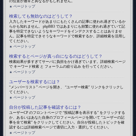
の位置が通常と異なるかもしれません。
ページトップ
検索しても無効なのはどうして？
入力したキーワードがあまりにもたくさんの記事に使われ過ぎているか
らかも知れません。 phpBB3 ではあまりにも頻繁に使われ過ぎていて記
事を特定できないようなキーワードをインデクスすることはありませ
ん。記事を特定できそうなキーワードで検索するか、詳細検索を活用し
てください。
ページトップ
検索するとページが真っ白になるのはどうして？
検索結果が多すぎてサーバに負担をかけ過ぎています。詳細検索ページ
で キーワード検索 と フォーラムの絞り込み を行ってください。
ページトップ
ユーザーを検索するには？
“メンバーリスト” ページを開き、 “ユーザー検索” リンクをクリックし
てください。
ページトップ
自分が投稿した記事を確認するには？
ユーザーCP のフロントページで “投稿記事を表示する” をクリックする
か、あるいはあなた自身のプロフィールページを開いて “ユーザーの記
事を全て検索” をクリックしてください。自分が投稿したトピックを確
認するには詳細検索ページで適切に入力・選択してください。
ページトップ