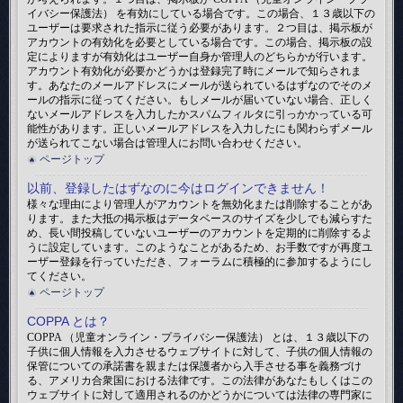
イバシー保護法） を有効にしている場合です。この場合、１３歳以下の
ユーザーは要求された指示に従う必要があります。２つ目は、掲示板が
アカウントの有効化を必要としている場合です。この場合、掲示板の設
定によりますが有効化はユーザー自身か管理人のどちらかが行います。
アカウント有効化が必要かどうかは登録完了時にメールで知らされま
す。あなたのメールアドレスにメールが送られているはずなのでそのメ
ールの指示に従ってください。もしメールが届いていない場合、正しく
ないメールアドレスを入力したかスパムフィルタに引っかかっている可
能性があります。正しいメールアドレスを入力したにも関わらずメール
が送られてこない場合は管理人にお問い合わせください。
ページトップ
以前、登録したはずなのに今はログインできません！
様々な理由により管理人がアカウントを無効化または削除することがあ
ります。また大抵の掲示板はデータベースのサイズを少しでも減らすた
め、長い間投稿していないユーザーのアカウントを定期的に削除するよ
うに設定しています。このようなことがあるため、お手数ですが再度ユ
ーザー登録を行っていただき、フォーラムに積極的に参加するようにし
てください。
ページトップ
COPPA とは？
COPPA （児童オンライン・プライバシー保護法） とは、１３歳以下の
子供に個人情報を入力させるウェブサイトに対して、子供の個人情報の
保管についての承諾書を親または保護者から入手させる事を義務づけ
る、アメリカ合衆国における法律です。この法律があなたもしくはこの
ウェブサイトに対して適用されるのかどうかについては法律の専門家に