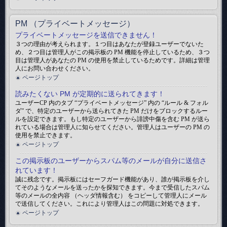
PM （プライベートメッセージ）
プライベートメッセージを送信できません！
３つの理由が考えられます。１つ目はあなたが登録ユーザーでないた
め、２つ目は管理人がこの掲示板の PM 機能を停止しているため、３つ
目は管理人があなたの PM の使用を禁止しているためです。詳細は管理
人にお問い合わせください。
ページトップ
読みたくない PM が定期的に送られてきます！
ユーザーCP 内のタブ “プライベートメッセージ” 内の “ルール & フォル
ダ” で、特定のユーザーから送られてきた PM だけをブロックするルー
ルを設定できます。もし特定のユーザーから誹謗中傷を含む PM が送ら
れている場合は管理人に知らせてください。管理人はユーザーの PM の
使用を禁止できます。
ページトップ
この掲示板のユーザーからスパム等のメールが自分に送信さ
れています！
誠に残念です。掲示板にはセーフガード機能があり、誰が掲示板を介し
てそのようなメールを送ったかを探知できます。今まで受信したスパム
等のメールの全内容 （ヘッダ情報含む） をコピーして管理人にメール
で送信してください。これにより管理人はこの問題に対処できます。
ページトップ