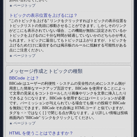
お問い合わせください。
ページトップ
トピックの表示位置を上げるには？
“このトピックを上げる” リンクをクリックすればトピックの表示位置を
トピックリストの先頭に移動させることができます。しかしそのリンク
がどこにも表示されていない場合、この機能が無効に設定されているか
トピックを上げるのに十分な時間が経過していないかのどちらかが考え
られます。トピックに返信してもトピックは上がりますが、トピックを
上げるためだけに返信するのは掲示板のルールに抵触する可能性がある
点にご注意ください。
ページトップ
メッセージ作成とトピックの種類
BBCode とは？
BBCode はユーザーの利便性・システムの安全性のためにシステム側が
用意した簡単なマークアップ言語です。BBCode を使用することによっ
て文章の見栄えをコントロールしたり画像やリンクを文章に挿入したり
できるようになります。BBCode を使用するにはパーミッションが必要
です。パーミッションが与えられている場合でも個々の投稿で BBCode
を無効にできます。BBCode それ自体は HTMLコード と似ていますが、
タグを < > ではなく [ ] で閉じる点が異なります。より詳しい情報は投稿
画面内の “BBCode” リンクをクリックしてください。
ページトップ
HTML を使うことはできますか？