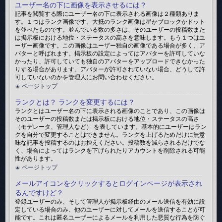
ユーザー名の下に画像を表示させるには？
記事を閲覧する際にユーザー名の下に表示される画像は２種類ありま
す。１つはランク画像です。大抵のランク画像は星かブロックかドット
を並べたものです。並んでいる数の多さは、そのユーザーの投稿数また
は掲示板における地位・ステータスの高さを意味します。もう１つはユ
ーザー画像です。この画像はユーザー独自の画像である場合が多く、ア
バターと呼ばれます。掲示板の設定によってはアバターを許可していな
かったり、許可していても独自のアバターをアップロードできなかった
りする場合があります。アバターが許可されていない場合、どうして許
可していないのかを管理人にお問い合わせください。
ページトップ
ランクとは？ ランクを変更するには？
ランクとはユーザー名の下に表示される画像のことであり、この画像は
そのユーザーの投稿数または掲示板における地位・ステータスの高さ
（モデレータ、管理人など） を表しています。基本的にユーザーはラン
クを自分で変更することはできません。ランクを上げるためだけに無意
味な記事を投稿するのはお控えください。投稿数を減らされるだけでな
く、場合によってはランクを下げられたりアカウントを削除される可能
性があります。
ページトップ
メールアイコンをクリックするとログインページが表示され
るんですけど？
登録ユーザーのみ、そして管理人が掲示板経由のメール送信を有効に設
定している場合のみ、他のユーザーに対してメールを送信することが可
能です。これは匿名ユーザーによるメールを利用した悪質な行為を防ぐ