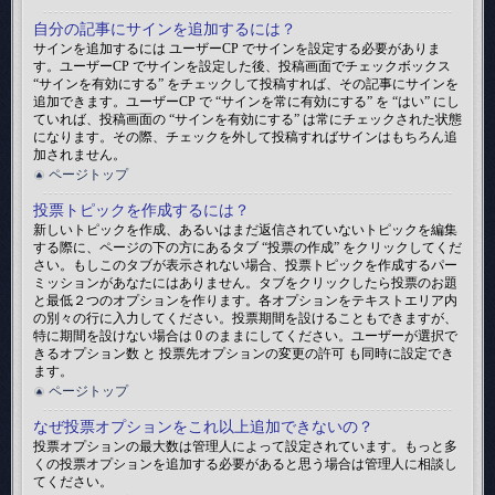
自分の記事にサインを追加するには？
サインを追加するには ユーザーCP でサインを設定する必要がありま
す。ユーザーCP でサインを設定した後、投稿画面でチェックボックス
“サインを有効にする” をチェックして投稿すれば、その記事にサインを
追加できます。ユーザーCP で “サインを常に有効にする” を “はい” にし
ていれば、投稿画面の “サインを有効にする” は常にチェックされた状態
になります。その際、チェックを外して投稿すればサインはもちろん追
加されません。
ページトップ
投票トピックを作成するには？
新しいトピックを作成、あるいはまだ返信されていないトピックを編集
する際に、ページの下の方にあるタブ “投票の作成” をクリックしてくだ
さい。もしこのタブが表示されない場合、投票トピックを作成するパー
ミッションがあなたにはありません。タブをクリックしたら投票のお題
と最低２つのオプションを作ります。各オプションをテキストエリア内
の別々の行に入力してください。投票期間を設けることもできますが、
特に期間を設けない場合は 0 のままにしてください。ユーザーが選択で
きるオプション数 と 投票先オプションの変更の許可 も同時に設定でき
ます。
ページトップ
なぜ投票オプションをこれ以上追加できないの？
投票オプションの最大数は管理人によって設定されています。もっと多
くの投票オプションを追加する必要があると思う場合は管理人に相談し
てください。