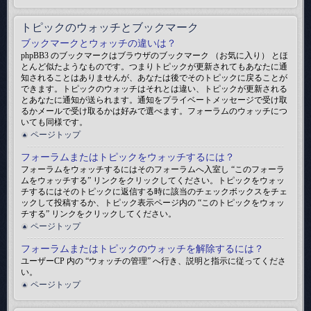
トピックのウォッチとブックマーク
ブックマークとウォッチの違いは？
phpBB3 のブックマークはブラウザのブックマーク （お気に入り） とほ
とんど似たようなものです。つまりトピックが更新されてもあなたに通
知されることはありませんが、あなたは後でそのトピックに戻ることが
できます。トピックのウォッチはそれとは違い、トピックが更新される
とあなたに通知が送られます。通知をプライベートメッセージで受け取
るかメールで受け取るかは好みで選べます。フォーラムのウォッチにつ
いても同様です。
ページトップ
フォーラムまたはトピックをウォッチするには？
フォーラムをウォッチするにはそのフォーラムへ入室し “このフォーラ
ムをウォッチする” リンクをクリックしてください。トピックをウォッ
チするにはそのトピックに返信する時に該当のチェックボックスをチェ
ックして投稿するか、トピック表示ページ内の “このトピックをウォッ
チする” リンクをクリックしてください。
ページトップ
フォーラムまたはトピックのウォッチを解除するには？
ユーザーCP 内の “ウォッチの管理” へ行き、説明と指示に従ってくださ
い。
ページトップ