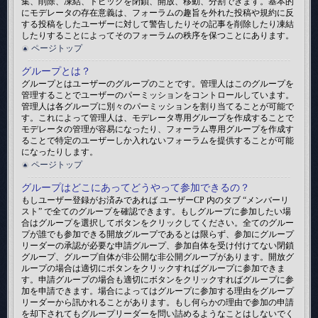
集、削除、凍結、トピックを閉鎖、開放、移動、分割できます。基本的
にモデレータの存在意義は、フォーラムの趣旨を外れた投稿や規約に反
する投稿をしたユーザーに対して警告したりその記事を削除したり凍結
したりすることによってそのフォーラムの秩序を保つことにあります。
ページトップ
グループとは？
グループとはユーザーのグループのことです。管理人はこのグループを
管理することでユーザーのパーミッションをコントロールしています。
管理人は各グループに別々のパーミッションを割り当てることが可能で
す。これによって管理人は、モデレータ専用グループを作成することで
モデレータの管理が容易になったり、フォーラム専用グループを作成す
ることで特定のユーザーしか入れないフォーラムを提供することが可能
になったりします。
ページトップ
グループはどこにあってどうやって参加できるの？
もしユーザー登録がお済みであれば ユーザーCP 内のタブ “メンバーリ
スト” で全てのグループを確認できます。もしグループに参加したい場
合はグループを選択してボタンをクリックしてください。全てのグルー
プが誰でも参加できる開放グループであるとは限らず、参加にグループ
リーダーの承認が必要な申請グループ、参加自体を受け付けてない閉鎖
グループ、グループ自体が非公開な非公開グループがあります。開放グ
ループの場合は適切にボタンをクリックすればグループに参加できま
す。申請グループの場合も適切にボタンをクリックすればグループに参
加を申請できます。場合によってはグループに参加する理由をグループ
リーダーから訊かれることがあります。もし何らかの理由で参加の申請
を却下されてもグループリーダーを問い詰めるようなことはしないでく