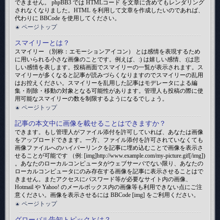
できません。 phpBB3 では HTMLコード を文章に含めてもレンダリング
されなくなりました。HTML を利用して文章を作成したいのであれば、
代わりに BBCode を使用してください。
ページトップ
スマイリーとは？
スマイリー （別称：エモーションアイコン） とは感情を表現するため
に用いられる小さな画像のことです。例えば、:) は嬉しい感情、:(は悲
しい感情を表します。投稿画面でスマイリーの一覧が表示されます。ス
マイリーが多くなると記事が読みづらくなりますのでスマイリーの乱用
はお控えください。スマイリーを乱用した記事はモデレータによる編
集・削除・移動の対象となる可能性があります。管理人も投稿の際に使
用可能なスマイリーの数を制限するようになるでしょう。
ページトップ
記事の本文中に画像を載せることはできますか？
できます。もし管理人がファイル添付を許可していれば、あなたは画像
をアップロードできます。一方、ファイル添付を許可されていなくても
画像ファイルへのハイパーリンクを記事に埋め込むことで画像を表示さ
せることが可能です （例: [img]http://www.example.com/my-picture.gif[/img])
。あなたのローカルコンピュータがウェブサーバでない限り、あなたの
ローカルコンピュータにのみ存在する画像を記事に表示させることはで
きません。またアクセスにパスワード等が必要なサイト内の画像、
Hotmail や Yahoo! のメールボックス内の画像等も利用できない点にご注
意ください。画像を表示させるには BBCode [img] をご利用ください。
ページトップ
グローバル告知トピックとは？