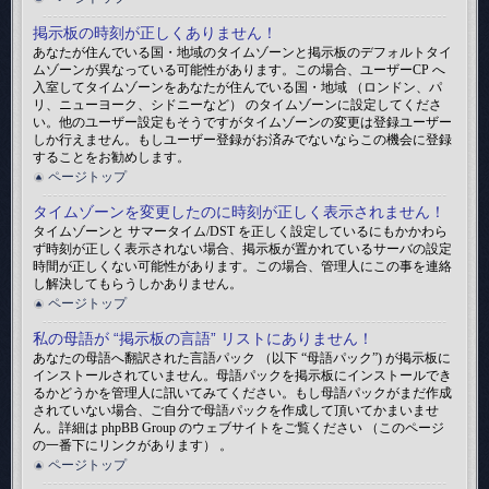
掲示板の時刻が正しくありません！
あなたが住んでいる国・地域のタイムゾーンと掲示板のデフォルトタイ
ムゾーンが異なっている可能性があります。この場合、ユーザーCP へ
入室してタイムゾーンをあなたが住んでいる国・地域 （ロンドン、パ
リ、ニューヨーク、シドニーなど） のタイムゾーンに設定してくださ
い。他のユーザー設定もそうですがタイムゾーンの変更は登録ユーザー
しか行えません。もしユーザー登録がお済みでないならこの機会に登録
することをお勧めします。
ページトップ
タイムゾーンを変更したのに時刻が正しく表示されません！
タイムゾーンと サマータイム/DST を正しく設定しているにもかかわら
ず時刻が正しく表示されない場合、掲示板が置かれているサーバの設定
時間が正しくない可能性があります。この場合、管理人にこの事を連絡
し解決してもらうしかありません。
ページトップ
私の母語が “掲示板の言語” リストにありません！
あなたの母語へ翻訳された言語パック （以下 “母語パック”) が掲示板に
インストールされていません。母語パックを掲示板にインストールでき
るかどうかを管理人に訊いてみてください。もし母語パックがまだ作成
されていない場合、ご自分で母語パックを作成して頂いてかまいませ
ん。詳細は phpBB Group のウェブサイトをご覧ください （このページ
の一番下にリンクがあります） 。
ページトップ