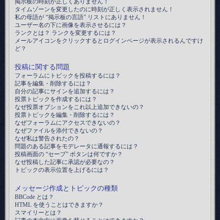
掲示板の時刻が正しくありません！
タイムゾーンを変更したのに時刻が正しく表示されません！
私の母語が “掲示板の言語” リストにありません！
ユーザー名の下に画像を表示させるには？
ランクとは？ ランクを変更するには？
メールアイコンをクリックするとログインページが表示されるんですけ
ど？
投稿に関する問題
フォーラムにトピックを投稿するには？
記事を編集・削除するには？
自分の記事にサインを追加するには？
投票トピックを作成するには？
なぜ投票オプションをこれ以上追加できないの？
投票トピックを編集・削除するには？
なぜフォーラムにアクセスできないの？
なぜファイルを添付できないの？
なぜ私は警告されたの？
問題のある記事をモデレータに通報するには？
投稿画面の “セーブ” ボタンは何ですか？
なぜ投稿した記事に承認が必要なの？
トピックの表示位置を上げるには？
メッセージ作成とトピックの種類
BBCode とは？
HTML を使うことはできますか？
スマイリーとは？