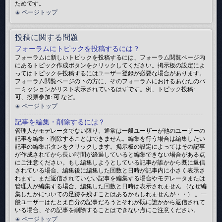
ためです。
ページトップ
投稿に関する問題
フォーラムにトピックを投稿するには？
フォーラムに新しいトピックを投稿するには、フォーラム閲覧ページ内
にあるトピック作成ボタンをクリックしてください。掲示板の設定によ
ってはトピックを投稿するにはユーザー登録が必要な場合があります。
フォーラム閲覧ページの下の方に、そのフォーラムにおけるあなたのパ
ーミッションがリスト表示されているはずです。例、トピック投稿:
可
、投票参加:
可
など。
ページトップ
記事を編集・削除するには？
管理人かモデレータでない限り、通常は一般ユーザーが他のユーザーの
記事を編集・削除することはできません。編集を行う場合は編集したい
記事の編集ボタンをクリックします。掲示板の設定によってはその記事
が作成されてから長い時間が経過していると編集できない場合がある点
にご注意ください。もし編集しようとしている記事が誰かから既に返信
されている場合、編集後に編集した回数と日時が記事内に小さく表示さ
れます。まだ返信されていない記事を編集する場合やモデレータまたは
管理人が編集する場合、編集した回数と日時は表示されません （なぜ編
集したかについての足跡を残すことはあるかもしれませんが・・） 。一
般ユーザーはたとえ自分の記事だろうとそれが既に誰かから返信されて
いる場合、その記事を削除することはできない点にご注意ください。
ページトップ