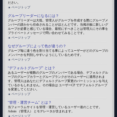
ださい。
ページトップ
グループリーダーになるには？
グループリーダーは大抵、管理人がグループを作成する際にグループメ
ンバーの誰かから任命されることがほとんどです。当掲示板に新しいグ
ループが必要と感じている場合、最初にすべきことは管理人にその事を
プライベートメッセージで問い合わせてみることです。
ページトップ
なぜグループによって色が違うの？
グループ毎に違う色を割り当てる事によってユーザーがどのグループの
メンバーかを判別しやすいようにしているためです。
ページトップ
“デフォルトグループ” とは？
あるユーザーが複数のグループのメンバーである場合、デフォルトグル
ープのグループカラーとグループランクがそのユーザーに適用されま
す。管理人はあなたにデフォルトグループ変更のパーミッションを与え
ているかもしれません。その場合は ユーザーCP でデフォルトグループ
を変更してください。
ページトップ
“管理・運営チーム” とは？
当フォーラムサイトを管理・運営しているユーザー達のことです。
Admin （管理人） とモデレータが含まれます。
ページトップ