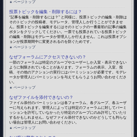
ページトップ
投票トピックを編集・削除するには？
“記事を編集・削除するには？” と同様に、投票トピックの編集・削除は
そのトピックの投稿者、モデレータ、管理人しか行うことができませ
ん。投票トピックを編集するにはそのトピックの一番最初の記事の編集
ボタンをクリックしてください。一票でも投票されている投票トピック
の編集・削除はモデレータか管理人しか行えません。これは投票オプシ
ョンが投票期間中に変更されるのを防ぐためです。
ページトップ
なぜフォーラムにアクセスできないの？
一部のフォーラムは特定のグループやユーザーしか入室・表示できない
ように制限されていることがあります。フォーラムの表示、入室、投
稿、その他のアクションの実行にはパーミッションが必要です。モデレ
ータか管理人にパーミッションを与えてもらうようお問い合わせくださ
い。
ページトップ
なぜファイルを添付できないの？
ファイル添付のパーミッションは各フォーラム、各グループ、各ユーザ
ーに与えられます。管理人によっては特定のフォーラムに対してパーミ
ッションを許可していなかったり特定のグループにのみ許可していたり
するかもしれません。なぜファイル添付できないのかどうしても判らな
い場合は管理人にお問い合わせください。
ページトップ