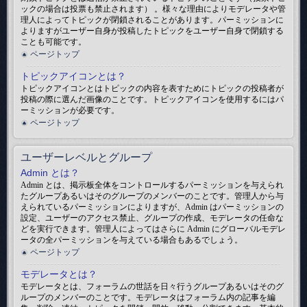
ックの場合は投票も禁止されます） 。様々な理由によりモデレータや管
理人によってトピックが閉鎖されることがあります。パーミッションに
よりますがユーザー自身が投稿したトピックをユーザー自身で閉鎖する
ことも可能です。
ページトップ
トピックアイコンとは？
トピックアイコンとはトピックの内容を表すためにトピックの投稿者が
投稿の際に選んだ画像のことです。トピックアイコンを使用するにはパ
ーミッションが必要です。
ページトップ
ユーザーレベルとグループ
Admin とは？
Admin とは、掲示板全体をコントロールするパーミッションを与えられ
たグループあるいはそのグループのメンバーのことです。管理人から与
えられているパーミッションによりますが、Admin はパーミッションの
設定、ユーザーのアクセス禁止、グループの作成、モデレータの任命な
どを実行できます。管理人によってはさらに Admin にグローバルモデレ
ータの全パーミッションを与えている場合もあるでしょう。
ページトップ
モデレータとは？
モデレータとは、フォーラムの世話を日々行うグループあるいはそのグ
ループのメンバーのことです。モデレータはフォーラム内の記事を編