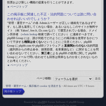
投票および新しい機能の提案を行うことができます。
ページトップ
この掲示板に関連した不正・法的問題については誰に問い合
わせればいいのでしょうか？
“管理・運営チーム” の各 Adminユーザー が正しい連絡先であるはずで
す。もし誰も返答してくれない場合、あるいはもしこのサイトが無料サ
イト （例: Yahoo!, free.fr, f2s.com など） で運営されている場合、ドメイ
ン所持者 （
whois lookup
検索で調べてください） に連絡すべきです。
phpBB Group には、誰が何処でどのようにこの掲示板を使用するかにつ
いて干渉する
権限は全くない
ということにご注意ください。phpBB
Group に phpbb.com や phpBBソフトウェア と
直接関わりのない
法的問題
（裁判所からの停止命令、損害賠償、名誉棄損など） に関することを問
い合わせないでください。
第三者
による phpBB の使用に関して phpBB
Group にメールで問い合わせても回答は簡単なものか全くされないもの
とお考えください。
ページトップ
ページ移動:
管理・運営チーム
•
掲示板の cookie を消去する
•
All times are UTC + 9 hours
掲示板トップ
Powered by
phpBB
® Forum Software © phpBB Group
Japanese translation principally by
ocean