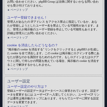
お問い合わせください。phpBB Group は法律に関するいかなる問い合わ
せも受け付けておりません。
ページトップ
ユーザー登録できません！
管理人があなたの IPアドレス をアクセス禁止に指定しているか、あな
たが登録しようとしたユーザー名を禁止している可能性があります。ま
た、管理人が掲示板のユーザー登録を停止している可能性もあります。
詳細は管理人にお問い合わせください。
ページトップ
cookie を消去したらどうなるの？
“掲示板の cookie を消去する” リンクをクリックすると phpBB3 が生成し
た cookie を全て消去します。この cookie は掲示板にログインする際にあ
なたが誰なのかを識別するためのものです。もしログインまたはログア
ウトに関して何らかの問題を抱えている場合、掲示板の cookie を消去す
ることで解決するかもしれません。
ページトップ
ユーザー設定
ユーザー設定のやり方は？
登録ユーザーの設定データはデータベースに保管されています。設定デ
ータを変更するには ユーザーCP へ入室してください。ユーザーCP リン
クは通常は掲示板のトップにあります。そちらでユーザーに関する設定
データを変更できます。
ページトップ