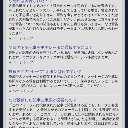
なぜ私は警告されたの？
各掲示板サイトはそのサイト独自のルールを定めているのが普通です。
もしあなたが当サイトのルールを犯してしまっている場合、警告されて
いても不思議ではありません。警告を出すかどうかはモデレータまたは
管理人の判断であることにご注意ください。phpBB Group は当サイトが
出す警告について何の関係もありませんし責任も負いません。なぜ警告
が出されたのか判らない場合はモデレータまたは管理人にお問い合わせ
ください。
ページトップ
問題のある記事をモデレータに通報するには？
管理人が記事の通報を許可している場合、記事内に通報ボタンが表示さ
れます。そのボタンをクリックすれば通報ページへ移動できます。
ページトップ
投稿画面の “セーブ” ボタンは何ですか？
作成中のメッセージを保存するためのボタンです。メッセージの完成に
時間がかかる場合は利用すると良いでしょう。保存されたメッセージを
ロード（読み込み）するには ユーザーCP へ入室してください。
ページトップ
なぜ投稿した記事に承認が必要なの？
「このフォーラムに投稿された記事は閲覧される前にモデレータが審査
する必要がある」 と管理人がそのフォーラムを判断している可能性があ
ります。あるいは 「このユーザーが投稿した記事は閲覧される前にモデ
レータが審査する必要がある」 と管理人があなたを判断し、承認が必要
なグループへあなたを配置している可能性もあります。詳細は管理人に