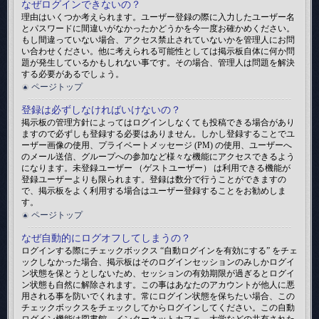
なぜログインできないの？
理由はいくつか考えられます。ユーザー登録の際に入力したユーザー名
とパスワードに間違いがなかったかどうかを今一度お確かめください。
もし間違っていない場合、アクセス禁止されていないかを管理人にお問
い合わせください。他に考えられる可能性としては掲示板自体に何か問
題が発生しているかもしれない事です。その場合、管理人は問題を解決
する必要があるでしょう。
ページトップ
登録は必ずしなければいけないの？
掲示板の管理方針によってはログインしなくても投稿できる場合があり
ますので必ずしも登録する必要はありません。しかし登録することでユ
ーザー画像の使用、プライベートメッセージ (PM) の使用、ユーザーへ
のメール送信、グループへの参加など様々な機能にアクセスできるよう
になります。未登録ユーザー （ゲストユーザー） は利用できる機能が
登録ユーザーよりも限られます。登録は数分で行うことができますの
で、掲示板をよく利用する場合はユーザー登録することをお勧めしま
す。
ページトップ
なぜ自動的にログオフしてしまうの？
ログインする際にチェックボックス “自動ログインを有効にする” をチェ
ックしなかった場合、掲示板はそのログインセッションのみしかログイ
ン状態を保とうとしないため、セッションの有効期限が過ぎるとログイ
ン状態も自然に解除されます。この事はあなたのアカウントが他人に悪
用される事を防いでくれます。常にログイン状態を保ちたい場合、この
チェックボックスをチェックしてからログインしてください。この自動