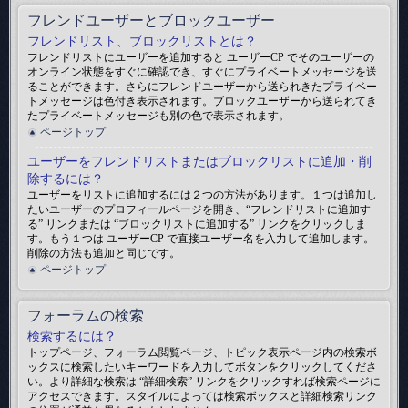
フレンドユーザーとブロックユーザー
フレンドリスト、ブロックリストとは？
フレンドリストにユーザーを追加すると ユーザーCP でそのユーザーの
オンライン状態をすぐに確認でき、すぐにプライベートメッセージを送
ることができます。さらにフレンドユーザーから送られきたプライベー
トメッセージは色付き表示されます。ブロックユーザーから送られてき
たプライベートメッセージも別の色で表示されます。
ページトップ
ユーザーをフレンドリストまたはブロックリストに追加・削
除するには？
ユーザーをリストに追加するには２つの方法があります。１つは追加し
たいユーザーのプロフィールページを開き、“フレンドリストに追加す
る” リンクまたは “ブロックリストに追加する” リンクをクリックしま
す。もう１つは ユーザーCP で直接ユーザー名を入力して追加します。
削除の方法も追加と同じです。
ページトップ
フォーラムの検索
検索するには？
トップページ、フォーラム閲覧ページ、トピック表示ページ内の検索ボ
ックスに検索したいキーワードを入力してボタンをクリックしてくださ
い。より詳細な検索は “詳細検索” リンクをクリックすれば検索ページに
アクセスできます。スタイルによっては検索ボックスと詳細検索リンク