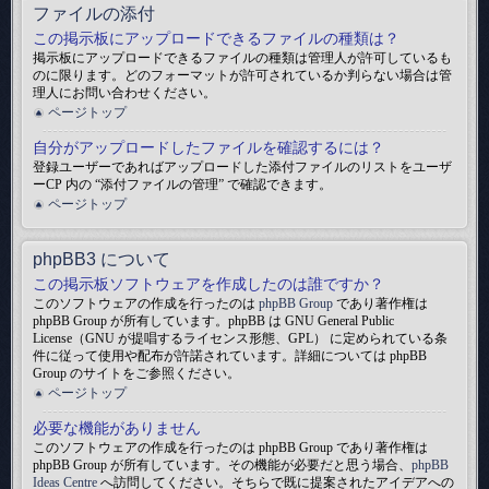
ファイルの添付
この掲示板にアップロードできるファイルの種類は？
掲示板にアップロードできるファイルの種類は管理人が許可しているも
のに限ります。どのフォーマットが許可されているか判らない場合は管
理人にお問い合わせください。
ページトップ
自分がアップロードしたファイルを確認するには？
登録ユーザーであればアップロードした添付ファイルのリストをユーザ
ーCP 内の “添付ファイルの管理” で確認できます。
ページトップ
phpBB3 について
この掲示板ソフトウェアを作成したのは誰ですか？
このソフトウェアの作成を行ったのは
phpBB Group
であり著作権は
phpBB Group が所有しています。phpBB は GNU General Public
License（GNU が提唱するライセンス形態、GPL） に定められている条
件に従って使用や配布が許諾されています。詳細については phpBB
Group のサイトをご参照ください。
ページトップ
必要な機能がありません
このソフトウェアの作成を行ったのは phpBB Group であり著作権は
phpBB Group が所有しています。その機能が必要だと思う場合、
phpBB
Ideas Centre
へ訪問してください。そちらで既に提案されたアイデアへの