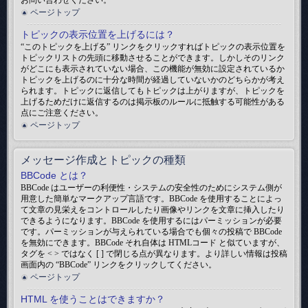
お問い合わせください。
ページトップ
トピックの表示位置を上げるには？
“このトピックを上げる” リンクをクリックすればトピックの表示位置を
トピックリストの先頭に移動させることができます。しかしそのリンク
がどこにも表示されていない場合、この機能が無効に設定されているか
トピックを上げるのに十分な時間が経過していないかのどちらかが考え
られます。トピックに返信してもトピックは上がりますが、トピックを
上げるためだけに返信するのは掲示板のルールに抵触する可能性がある
点にご注意ください。
ページトップ
メッセージ作成とトピックの種類
BBCode とは？
BBCode はユーザーの利便性・システムの安全性のためにシステム側が
用意した簡単なマークアップ言語です。BBCode を使用することによっ
て文章の見栄えをコントロールしたり画像やリンクを文章に挿入したり
できるようになります。BBCode を使用するにはパーミッションが必要
です。パーミッションが与えられている場合でも個々の投稿で BBCode
を無効にできます。BBCode それ自体は HTMLコード と似ていますが、
タグを < > ではなく [ ] で閉じる点が異なります。より詳しい情報は投稿
画面内の “BBCode” リンクをクリックしてください。
ページトップ
HTML を使うことはできますか？