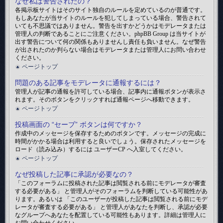
なぜ私は警告されたの？
各掲示板サイトはそのサイト独自のルールを定めているのが普通です。
もしあなたが当サイトのルールを犯してしまっている場合、警告されて
いても不思議ではありません。警告を出すかどうかはモデレータまたは
管理人の判断であることにご注意ください。phpBB Group は当サイトが
出す警告について何の関係もありませんし責任も負いません。なぜ警告
が出されたのか判らない場合はモデレータまたは管理人にお問い合わせ
ください。
ページトップ
問題のある記事をモデレータに通報するには？
管理人が記事の通報を許可している場合、記事内に通報ボタンが表示さ
れます。そのボタンをクリックすれば通報ページへ移動できます。
ページトップ
投稿画面の “セーブ” ボタンは何ですか？
作成中のメッセージを保存するためのボタンです。メッセージの完成に
時間がかかる場合は利用すると良いでしょう。保存されたメッセージを
ロード（読み込み）するには ユーザーCP へ入室してください。
ページトップ
なぜ投稿した記事に承認が必要なの？
「このフォーラムに投稿された記事は閲覧される前にモデレータが審査
する必要がある」 と管理人がそのフォーラムを判断している可能性があ
ります。あるいは 「このユーザーが投稿した記事は閲覧される前にモデ
レータが審査する必要がある」 と管理人があなたを判断し、承認が必要
なグループへあなたを配置している可能性もあります。詳細は管理人に