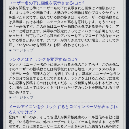
ユーザー名の下に画像を表示させるには？
記事を閲覧する際にユーザー名の下に表示される画像は２種類ありま
す。１つはランク画像です。大抵のランク画像は星かブロックかドット
を並べたものです。並んでいる数の多さは、そのユーザーの投稿数また
は掲示板における地位・ステータスの高さを意味します。もう１つはユ
ーザー画像です。この画像はユーザー独自の画像である場合が多く、ア
バターと呼ばれます。掲示板の設定によってはアバターを許可していな
かったり、許可していても独自のアバターをアップロードできなかった
りする場合があります。アバターが許可されていない場合、どうして許
可していないのかを管理人にお問い合わせください。
ページトップ
ランクとは？ ランクを変更するには？
ランクとはユーザー名の下に表示される画像のことであり、この画像は
そのユーザーの投稿数または掲示板における地位・ステータスの高さ
（モデレータ、管理人など） を表しています。基本的にユーザーはラン
クを自分で変更することはできません。ランクを上げるためだけに無意
味な記事を投稿するのはお控えください。投稿数を減らされるだけでな
く、場合によってはランクを下げられたりアカウントを削除される可能
性があります。
ページトップ
メールアイコンをクリックするとログインページが表示され
るんですけど？
登録ユーザーのみ、そして管理人が掲示板経由のメール送信を有効に設
定している場合のみ、他のユーザーに対してメールを送信することが可
能です。これは匿名ユーザーによるメールを利用した悪質な行為を防ぐ