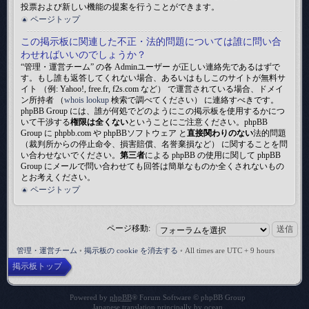
投票および新しい機能の提案を行うことができます。
ページトップ
この掲示板に関連した不正・法的問題については誰に問い合
わせればいいのでしょうか？
“管理・運営チーム” の各 Adminユーザー が正しい連絡先であるはずで
す。もし誰も返答してくれない場合、あるいはもしこのサイトが無料サ
イト （例: Yahoo!, free.fr, f2s.com など） で運営されている場合、ドメイ
ン所持者 （
whois lookup
検索で調べてください） に連絡すべきです。
phpBB Group には、誰が何処でどのようにこの掲示板を使用するかにつ
いて干渉する
権限は全くない
ということにご注意ください。phpBB
Group に phpbb.com や phpBBソフトウェア と
直接関わりのない
法的問題
（裁判所からの停止命令、損害賠償、名誉棄損など） に関することを問
い合わせないでください。
第三者
による phpBB の使用に関して phpBB
Group にメールで問い合わせても回答は簡単なものか全くされないもの
とお考えください。
ページトップ
ページ移動:
管理・運営チーム
•
掲示板の cookie を消去する
•
All times are UTC + 9 hours
掲示板トップ
Powered by
phpBB
® Forum Software © phpBB Group
Japanese translation principally by
ocean