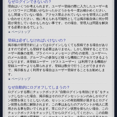
なぜログインできないの？
理由はいくつか考えられます。ユーザー登録の際に入力したユーザー名
とパスワードに間違いがなかったかどうかを今一度お確かめください。
もし間違っていない場合、アクセス禁止されていないかを管理人にお問
い合わせください。他に考えられる可能性としては掲示板自体に何か問
題が発生しているかもしれない事です。その場合、管理人は問題を解決
する必要があるでしょう。
ページトップ
登録は必ずしなければいけないの？
掲示板の管理方針によってはログインしなくても投稿できる場合があり
ますので必ずしも登録する必要はありません。しかし登録することでユ
ーザー画像の使用、プライベートメッセージ (PM) の使用、ユーザーへ
のメール送信、グループへの参加など様々な機能にアクセスできるよう
になります。未登録ユーザー （ゲストユーザー） は利用できる機能が
登録ユーザーよりも限られます。登録は数分で行うことができますの
で、掲示板をよく利用する場合はユーザー登録することをお勧めしま
す。
ページトップ
なぜ自動的にログオフしてしまうの？
ログインする際にチェックボックス “自動ログインを有効にする” をチェ
ックしなかった場合、掲示板はそのログインセッションのみしかログイ
ン状態を保とうとしないため、セッションの有効期限が過ぎるとログイ
ン状態も自然に解除されます。この事はあなたのアカウントが他人に悪
用される事を防いでくれます。常にログイン状態を保ちたい場合、この
チェックボックスをチェックしてからログインしてください。この自動