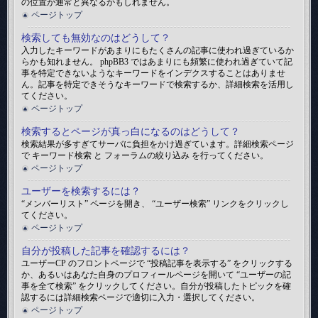
の位置が通常と異なるかもしれません。
ページトップ
検索しても無効なのはどうして？
入力したキーワードがあまりにもたくさんの記事に使われ過ぎているか
らかも知れません。 phpBB3 ではあまりにも頻繁に使われ過ぎていて記
事を特定できないようなキーワードをインデクスすることはありませ
ん。記事を特定できそうなキーワードで検索するか、詳細検索を活用し
てください。
ページトップ
検索するとページが真っ白になるのはどうして？
検索結果が多すぎてサーバに負担をかけ過ぎています。詳細検索ページ
で キーワード検索 と フォーラムの絞り込み を行ってください。
ページトップ
ユーザーを検索するには？
“メンバーリスト” ページを開き、 “ユーザー検索” リンクをクリックし
てください。
ページトップ
自分が投稿した記事を確認するには？
ユーザーCP のフロントページで “投稿記事を表示する” をクリックする
か、あるいはあなた自身のプロフィールページを開いて “ユーザーの記
事を全て検索” をクリックしてください。自分が投稿したトピックを確
認するには詳細検索ページで適切に入力・選択してください。
ページトップ