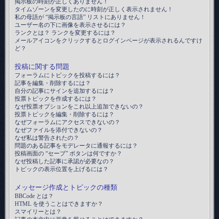
掲示板の時刻が正しくありません！
タイムゾーンを変更したのに時刻が正しく表示されません！
私の母語が “掲示板の言語” リストにありません！
ユーザー名の下に画像を表示させるには？
ランクとは？ ランクを変更するには？
メールアイコンをクリックするとログインページが表示されるんですけ
ど？
投稿に関する問題
フォーラムにトピックを投稿するには？
記事を編集・削除するには？
自分の記事にサインを追加するには？
投票トピックを作成するには？
なぜ投票オプションをこれ以上追加できないの？
投票トピックを編集・削除するには？
なぜフォーラムにアクセスできないの？
なぜファイルを添付できないの？
なぜ私は警告されたの？
問題のある記事をモデレータに通報するには？
投稿画面の “セーブ” ボタンは何ですか？
なぜ投稿した記事に承認が必要なの？
トピックの表示位置を上げるには？
メッセージ作成とトピックの種類
BBCode とは？
HTML を使うことはできますか？
スマイリーとは？