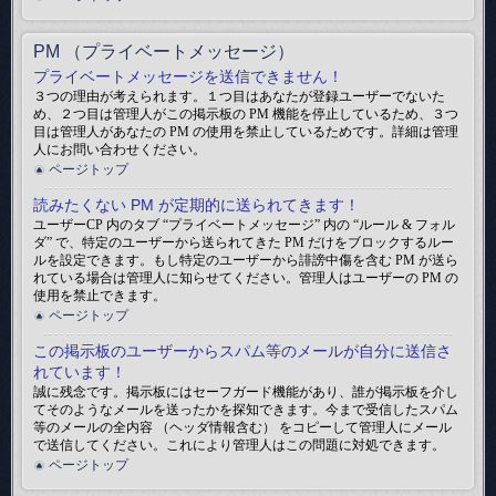
PM （プライベートメッセージ）
プライベートメッセージを送信できません！
３つの理由が考えられます。１つ目はあなたが登録ユーザーでないた
め、２つ目は管理人がこの掲示板の PM 機能を停止しているため、３つ
目は管理人があなたの PM の使用を禁止しているためです。詳細は管理
人にお問い合わせください。
ページトップ
読みたくない PM が定期的に送られてきます！
ユーザーCP 内のタブ “プライベートメッセージ” 内の “ルール & フォル
ダ” で、特定のユーザーから送られてきた PM だけをブロックするルー
ルを設定できます。もし特定のユーザーから誹謗中傷を含む PM が送ら
れている場合は管理人に知らせてください。管理人はユーザーの PM の
使用を禁止できます。
ページトップ
この掲示板のユーザーからスパム等のメールが自分に送信さ
れています！
誠に残念です。掲示板にはセーフガード機能があり、誰が掲示板を介し
てそのようなメールを送ったかを探知できます。今まで受信したスパム
等のメールの全内容 （ヘッダ情報含む） をコピーして管理人にメール
で送信してください。これにより管理人はこの問題に対処できます。
ページトップ