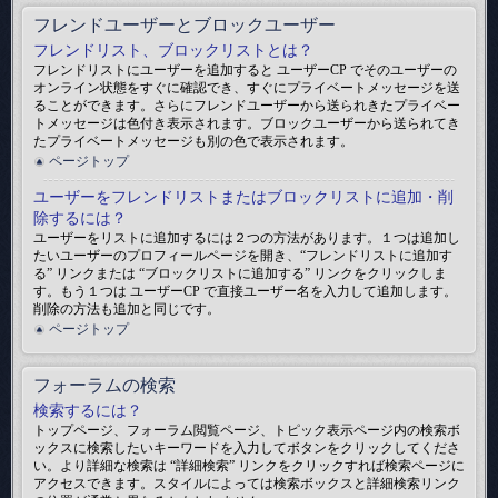
フレンドユーザーとブロックユーザー
フレンドリスト、ブロックリストとは？
フレンドリストにユーザーを追加すると ユーザーCP でそのユーザーの
オンライン状態をすぐに確認でき、すぐにプライベートメッセージを送
ることができます。さらにフレンドユーザーから送られきたプライベー
トメッセージは色付き表示されます。ブロックユーザーから送られてき
たプライベートメッセージも別の色で表示されます。
ページトップ
ユーザーをフレンドリストまたはブロックリストに追加・削
除するには？
ユーザーをリストに追加するには２つの方法があります。１つは追加し
たいユーザーのプロフィールページを開き、“フレンドリストに追加す
る” リンクまたは “ブロックリストに追加する” リンクをクリックしま
す。もう１つは ユーザーCP で直接ユーザー名を入力して追加します。
削除の方法も追加と同じです。
ページトップ
フォーラムの検索
検索するには？
トップページ、フォーラム閲覧ページ、トピック表示ページ内の検索ボ
ックスに検索したいキーワードを入力してボタンをクリックしてくださ
い。より詳細な検索は “詳細検索” リンクをクリックすれば検索ページに
アクセスできます。スタイルによっては検索ボックスと詳細検索リンク