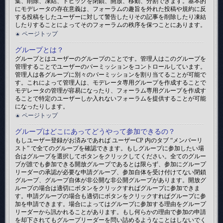
集、削除、凍結、トピックを閉鎖、開放、移動、分割できます。基本的
にモデレータの存在意義は、フォーラムの趣旨を外れた投稿や規約に反
する投稿をしたユーザーに対して警告したりその記事を削除したり凍結
したりすることによってそのフォーラムの秩序を保つことにあります。
ページトップ
グループとは？
グループとはユーザーのグループのことです。管理人はこのグループを
管理することでユーザーのパーミッションをコントロールしています。
管理人は各グループに別々のパーミッションを割り当てることが可能で
す。これによって管理人は、モデレータ専用グループを作成することで
モデレータの管理が容易になったり、フォーラム専用グループを作成す
ることで特定のユーザーしか入れないフォーラムを提供することが可能
になったりします。
ページトップ
グループはどこにあってどうやって参加できるの？
もしユーザー登録がお済みであれば ユーザーCP 内のタブ “メンバーリ
スト” で全てのグループを確認できます。もしグループに参加したい場
合はグループを選択してボタンをクリックしてください。全てのグルー
プが誰でも参加できる開放グループであるとは限らず、参加にグループ
リーダーの承認が必要な申請グループ、参加自体を受け付けてない閉鎖
グループ、グループ自体が非公開な非公開グループがあります。開放グ
ループの場合は適切にボタンをクリックすればグループに参加できま
す。申請グループの場合も適切にボタンをクリックすればグループに参
加を申請できます。場合によってはグループに参加する理由をグループ
リーダーから訊かれることがあります。もし何らかの理由で参加の申請
を却下されてもグループリーダーを問い詰めるようなことはしないでく