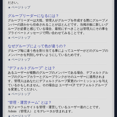
ださい。
ページトップ
グループリーダーになるには？
グループリーダーは大抵、管理人がグループを作成する際にグループメ
ンバーの誰かから任命されることがほとんどです。当掲示板に新しいグ
ループが必要と感じている場合、最初にすべきことは管理人にその事を
プライベートメッセージで問い合わせてみることです。
ページトップ
なぜグループによって色が違うの？
グループ毎に違う色を割り当てる事によってユーザーがどのグループの
メンバーかを判別しやすいようにしているためです。
ページトップ
“デフォルトグループ” とは？
あるユーザーが複数のグループのメンバーである場合、デフォルトグル
ープのグループカラーとグループランクがそのユーザーに適用されま
す。管理人はあなたにデフォルトグループ変更のパーミッションを与え
ているかもしれません。その場合は ユーザーCP でデフォルトグループ
を変更してください。
ページトップ
“管理・運営チーム” とは？
当フォーラムサイトを管理・運営しているユーザー達のことです。
Admin （管理人） とモデレータが含まれます。
ページトップ