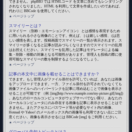
できません。 phpBB3 では HTMLコード を文章に含めてもレンダリング
されなくなりました。HTML を利用して文章を作成したいのであれば、
代わりに BBCode を使用してください。
ページトップ
スマイリーとは？
スマイリー （別称：エモーションアイコン） とは感情を表現するため
に用いられる小さな画像のことです。例えば、:) は嬉しい感情、:(は悲
しい感情を表します。投稿画面でスマイリーの一覧が表示されます。ス
マイリーが多くなると記事が読みづらくなりますのでスマイリーの乱用
はお控えください。スマイリーを乱用した記事はモデレータによる編
集・削除・移動の対象となる可能性があります。管理人も投稿の際に使
用可能なスマイリーの数を制限するようになるでしょう。
ページトップ
記事の本文中に画像を載せることはできますか？
できます。もし管理人がファイル添付を許可していれば、あなたは画像
をアップロードできます。一方、ファイル添付を許可されていなくても
画像ファイルへのハイパーリンクを記事に埋め込むことで画像を表示さ
せることが可能です （例: [img]http://www.example.com/my-picture.gif[/img])
。あなたのローカルコンピュータがウェブサーバでない限り、あなたの
ローカルコンピュータにのみ存在する画像を記事に表示させることはで
きません。またアクセスにパスワード等が必要なサイト内の画像、
Hotmail や Yahoo! のメールボックス内の画像等も利用できない点にご注
意ください。画像を表示させるには BBCode [img] をご利用ください。
ページトップ
グローバル告知トピックとは？