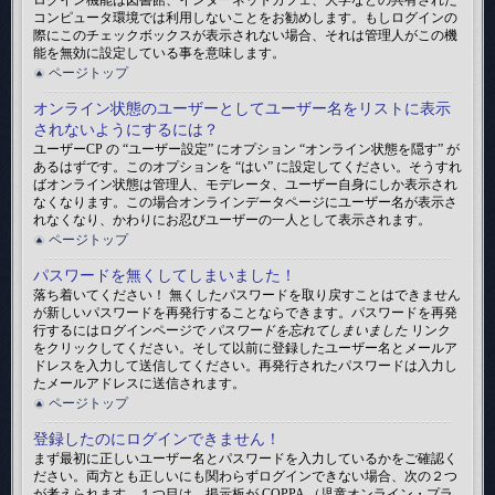
ログイン機能は図書館、インターネットカフェ、大学などの共有された
コンピュータ環境では利用しないことをお勧めします。もしログインの
際にこのチェックボックスが表示されない場合、それは管理人がこの機
能を無効に設定している事を意味します。
ページトップ
オンライン状態のユーザーとしてユーザー名をリストに表示
されないようにするには？
ユーザーCP の “ユーザー設定” にオプション “オンライン状態を隠す” が
あるはずです。このオプションを “はい” に設定してください。そうすれ
ばオンライン状態は管理人、モデレータ、ユーザー自身にしか表示され
なくなります。この場合オンラインデータページにユーザー名が表示さ
れなくなり、かわりにお忍びユーザーの一人として表示されます。
ページトップ
パスワードを無くしてしまいました！
落ち着いてください！ 無くしたパスワードを取り戻すことはできません
が新しいパスワードを再発行することならできます。パスワードを再発
行するにはログインページで
パスワードを忘れてしまいました
リンク
をクリックしてください。そして以前に登録したユーザー名とメールア
ドレスを入力して送信してください。再発行されたパスワードは入力し
たメールアドレスに送信されます。
ページトップ
登録したのにログインできません！
まず最初に正しいユーザー名とパスワードを入力しているかをご確認く
ださい。両方とも正しいにも関わらずログインできない場合、次の２つ
が考えられます。１つ目は、掲示板が COPPA （児童オンライン・プラ