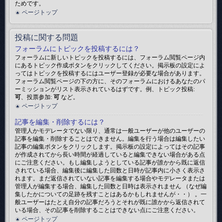
ためです。
ページトップ
投稿に関する問題
フォーラムにトピックを投稿するには？
フォーラムに新しいトピックを投稿するには、フォーラム閲覧ページ内
にあるトピック作成ボタンをクリックしてください。掲示板の設定によ
ってはトピックを投稿するにはユーザー登録が必要な場合があります。
フォーラム閲覧ページの下の方に、そのフォーラムにおけるあなたのパ
ーミッションがリスト表示されているはずです。例、トピック投稿:
可
、投票参加:
可
など。
ページトップ
記事を編集・削除するには？
管理人かモデレータでない限り、通常は一般ユーザーが他のユーザーの
記事を編集・削除することはできません。編集を行う場合は編集したい
記事の編集ボタンをクリックします。掲示板の設定によってはその記事
が作成されてから長い時間が経過していると編集できない場合がある点
にご注意ください。もし編集しようとしている記事が誰かから既に返信
されている場合、編集後に編集した回数と日時が記事内に小さく表示さ
れます。まだ返信されていない記事を編集する場合やモデレータまたは
管理人が編集する場合、編集した回数と日時は表示されません （なぜ編
集したかについての足跡を残すことはあるかもしれませんが・・） 。一
般ユーザーはたとえ自分の記事だろうとそれが既に誰かから返信されて
いる場合、その記事を削除することはできない点にご注意ください。
ページトップ