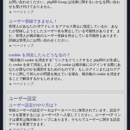
お問い合わせください。phpBB Group は法律に関するいかなる問い合わ
せも受け付けておりません。
ページトップ
ユーザー登録できません！
管理人があなたの IPアドレス をアクセス禁止に指定しているか、あな
たが登録しようとしたユーザー名を禁止している可能性があります。ま
た、管理人が掲示板のユーザー登録を停止している可能性もあります。
詳細は管理人にお問い合わせください。
ページトップ
cookie を消去したらどうなるの？
“掲示板の cookie を消去する” リンクをクリックすると phpBB3 が生成し
た cookie を全て消去します。この cookie は掲示板にログインする際にあ
なたが誰なのかを識別するためのものです。もしログインまたはログア
ウトに関して何らかの問題を抱えている場合、掲示板の cookie を消去す
ることで解決するかもしれません。
ページトップ
ユーザー設定
ユーザー設定のやり方は？
登録ユーザーの設定データはデータベースに保管されています。設定デ
ータを変更するには ユーザーCP へ入室してください。ユーザーCP リン
クは通常は掲示板のトップにあります。そちらでユーザーに関する設定
データを変更できます。
ページトップ