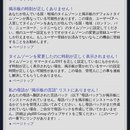
掲示板の時刻が正しくありません！
あなたが住んでいる国・地域のタイムゾーンと掲示板のデフォルトタイ
ムゾーンが異なっている可能性があります。この場合、ユーザーCP へ
入室してタイムゾーンをあなたが住んでいる国・地域 （ロンドン、パ
リ、ニューヨーク、シドニーなど） のタイムゾーンに設定してくださ
い。他のユーザー設定もそうですがタイムゾーンの変更は登録ユーザー
しか行えません。もしユーザー登録がお済みでないならこの機会に登録
することをお勧めします。
ページトップ
タイムゾーンを変更したのに時刻が正しく表示されません！
タイムゾーンと サマータイム/DST を正しく設定しているにもかかわら
ず時刻が正しく表示されない場合、掲示板が置かれているサーバの設定
時間が正しくない可能性があります。この場合、管理人にこの事を連絡
し解決してもらうしかありません。
ページトップ
私の母語が “掲示板の言語” リストにありません！
あなたの母語へ翻訳された言語パック （以下 “母語パック”) が掲示板に
インストールされていません。母語パックを掲示板にインストールでき
るかどうかを管理人に訊いてみてください。もし母語パックがまだ作成
されていない場合、ご自分で母語パックを作成して頂いてかまいませ
ん。詳細は phpBB Group のウェブサイトをご覧ください （このページ
の一番下にリンクがあります） 。
ページトップ