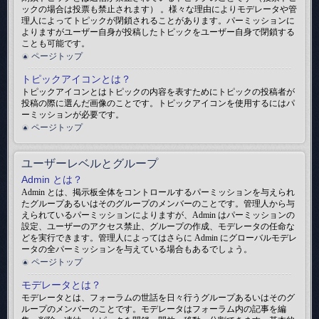
ックの場合は投票も禁止されます） 。様々な理由によりモデレータや管
理人によってトピックが閉鎖されることがあります。パーミッションに
よりますがユーザー自身が投稿したトピックをユーザー自身で閉鎖する
ことも可能です。
ページトップ
トピックアイコンとは？
トピックアイコンとはトピックの内容を表すためにトピックの投稿者が
投稿の際に選んだ画像のことです。トピックアイコンを使用するにはパ
ーミッションが必要です。
ページトップ
ユーザーレベルとグループ
Admin とは？
Admin とは、掲示板全体をコントロールするパーミッションを与えられ
たグループあるいはそのグループのメンバーのことです。管理人から与
えられているパーミッションによりますが、Admin はパーミッションの
設定、ユーザーのアクセス禁止、グループの作成、モデレータの任命な
どを実行できます。管理人によってはさらに Admin にグローバルモデレ
ータの全パーミッションを与えている場合もあるでしょう。
ページトップ
モデレータとは？
モデレータとは、フォーラムの世話を日々行うグループあるいはそのグ
ループのメンバーのことです。モデレータはフォーラム内の記事を編