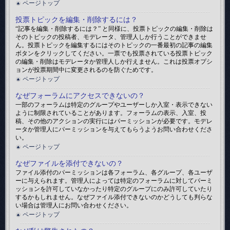
ページトップ
投票トピックを編集・削除するには？
“記事を編集・削除するには？” と同様に、投票トピックの編集・削除は
そのトピックの投稿者、モデレータ、管理人しか行うことができませ
ん。投票トピックを編集するにはそのトピックの一番最初の記事の編集
ボタンをクリックしてください。一票でも投票されている投票トピック
の編集・削除はモデレータか管理人しか行えません。これは投票オプシ
ョンが投票期間中に変更されるのを防ぐためです。
ページトップ
なぜフォーラムにアクセスできないの？
一部のフォーラムは特定のグループやユーザーしか入室・表示できない
ように制限されていることがあります。フォーラムの表示、入室、投
稿、その他のアクションの実行にはパーミッションが必要です。モデレ
ータか管理人にパーミッションを与えてもらうようお問い合わせくださ
い。
ページトップ
なぜファイルを添付できないの？
ファイル添付のパーミッションは各フォーラム、各グループ、各ユーザ
ーに与えられます。管理人によっては特定のフォーラムに対してパーミ
ッションを許可していなかったり特定のグループにのみ許可していたり
するかもしれません。なぜファイル添付できないのかどうしても判らな
い場合は管理人にお問い合わせください。
ページトップ