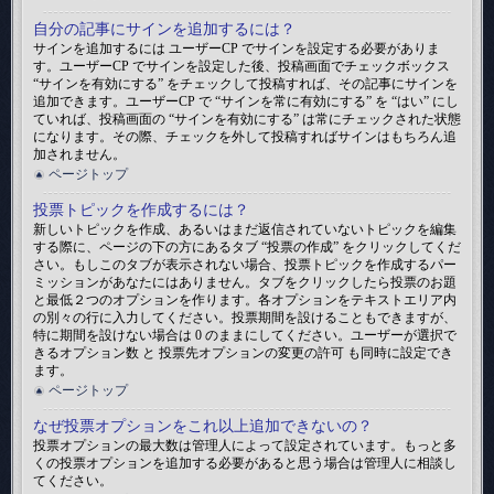
自分の記事にサインを追加するには？
サインを追加するには ユーザーCP でサインを設定する必要がありま
す。ユーザーCP でサインを設定した後、投稿画面でチェックボックス
“サインを有効にする” をチェックして投稿すれば、その記事にサインを
追加できます。ユーザーCP で “サインを常に有効にする” を “はい” にし
ていれば、投稿画面の “サインを有効にする” は常にチェックされた状態
になります。その際、チェックを外して投稿すればサインはもちろん追
加されません。
ページトップ
投票トピックを作成するには？
新しいトピックを作成、あるいはまだ返信されていないトピックを編集
する際に、ページの下の方にあるタブ “投票の作成” をクリックしてくだ
さい。もしこのタブが表示されない場合、投票トピックを作成するパー
ミッションがあなたにはありません。タブをクリックしたら投票のお題
と最低２つのオプションを作ります。各オプションをテキストエリア内
の別々の行に入力してください。投票期間を設けることもできますが、
特に期間を設けない場合は 0 のままにしてください。ユーザーが選択で
きるオプション数 と 投票先オプションの変更の許可 も同時に設定でき
ます。
ページトップ
なぜ投票オプションをこれ以上追加できないの？
投票オプションの最大数は管理人によって設定されています。もっと多
くの投票オプションを追加する必要があると思う場合は管理人に相談し
てください。