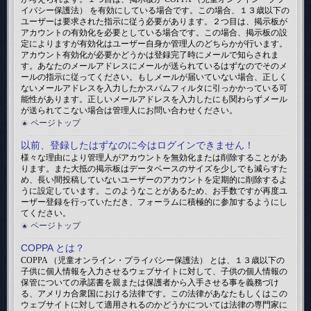
イバシー保護法） を有効にしている場合です。この場合、１３歳以下の
ユーザーは要求された指示に従う必要があります。２つ目は、掲示板が
アカウントの有効化を必要としている場合です。この場合、掲示板の設
定によりますが有効化はユーザー自身か管理人のどちらかが行います。
アカウント有効化が必要かどうかは登録完了時にメールで知らされま
す。あなたのメールアドレスにメールが送られているはずなのでそのメ
ールの指示に従ってください。もしメールが届いていない場合、正しく
ないメールアドレスを入力したかスパムフィルタに引っかかっている可
能性があります。正しいメールアドレスを入力したにも関わらずメール
が送られてこない場合は管理人にお問い合わせください。
ページトップ
以前、登録したはずなのに今はログインできません！
様々な理由により管理人がアカウントを無効化または削除することがあ
ります。また大抵の掲示板はデータベースのサイズを少しでも減らすた
め、長い間投稿していないユーザーのアカウントを定期的に削除するよ
うに設定しています。このようなことがあるため、お手数ですが再度ユ
ーザー登録を行っていただき、フォーラムに積極的に参加するようにし
てください。
ページトップ
COPPA とは？
COPPA （児童オンライン・プライバシー保護法） とは、１３歳以下の
子供に個人情報を入力させるウェブサイトに対して、子供の個人情報の
保管についての承諾書を親または保護者から入手させる事を義務づけ
る、アメリカ合衆国における法律です。この法律があなたもしくはこの
ウェブサイトに対して適用されるのかどうかについては法律の専門家に