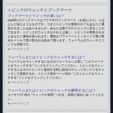
トピックのウォッチとブックマーク
ブックマークとウォッチの違いは？
phpBB3 のブックマークはブラウザのブックマーク （お気に入り） とほ
とんど似たようなものです。つまりトピックが更新されてもあなたに通
知されることはありませんが、あなたは後でそのトピックに戻ることが
できます。トピックのウォッチはそれとは違い、トピックが更新される
とあなたに通知が送られます。通知をプライベートメッセージで受け取
るかメールで受け取るかは好みで選べます。フォーラムのウォッチにつ
いても同様です。
ページトップ
フォーラムまたはトピックをウォッチするには？
フォーラムをウォッチするにはそのフォーラムへ入室し “このフォーラ
ムをウォッチする” リンクをクリックしてください。トピックをウォッ
チするにはそのトピックに返信する時に該当のチェックボックスをチェ
ックして投稿するか、トピック表示ページ内の “このトピックをウォッ
チする” リンクをクリックしてください。
ページトップ
フォーラムまたはトピックのウォッチを解除するには？
ユーザーCP 内の “ウォッチの管理” へ行き、説明と指示に従ってくださ
い。
ページトップ