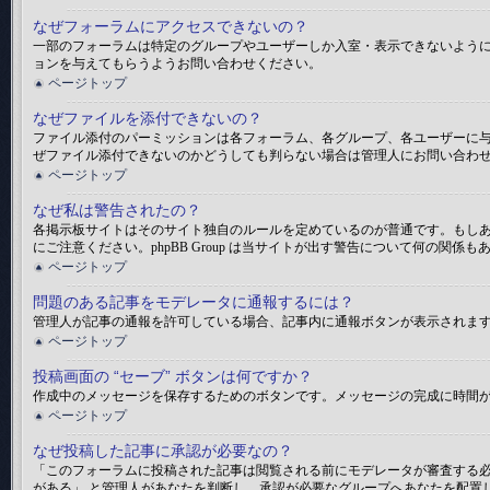
なぜフォーラムにアクセスできないの？
一部のフォーラムは特定のグループやユーザーしか入室・表示できないよう
ョンを与えてもらうようお問い合わせください。
ページトップ
なぜファイルを添付できないの？
ファイル添付のパーミッションは各フォーラム、各グループ、各ユーザーに
ぜファイル添付できないのかどうしても判らない場合は管理人にお問い合わ
ページトップ
なぜ私は警告されたの？
各掲示板サイトはそのサイト独自のルールを定めているのが普通です。もし
にご注意ください。phpBB Group は当サイトが出す警告について何の
ページトップ
問題のある記事をモデレータに通報するには？
管理人が記事の通報を許可している場合、記事内に通報ボタンが表示されま
ページトップ
投稿画面の “セーブ” ボタンは何ですか？
作成中のメッセージを保存するためのボタンです。メッセージの完成に時間が
ページトップ
なぜ投稿した記事に承認が必要なの？
「このフォーラムに投稿された記事は閲覧される前にモデレータが審査する必
がある」 と管理人があなたを判断し、承認が必要なグループへあなたを配置