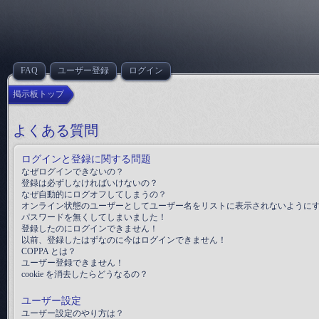
FAQ
ユーザー登録
ログイン
掲示板トップ
よくある質問
ログインと登録に関する問題
なぜログインできないの？
登録は必ずしなければいけないの？
なぜ自動的にログオフしてしまうの？
オンライン状態のユーザーとしてユーザー名をリストに表示されないように
パスワードを無くしてしまいました！
登録したのにログインできません！
以前、登録したはずなのに今はログインできません！
COPPA とは？
ユーザー登録できません！
cookie を消去したらどうなるの？
ユーザー設定
ユーザー設定のやり方は？