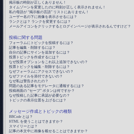
掲示板の時刻が正しくありません！
タイムゾーンを変更したのに時刻が正しく表示されません！
私の母語が “掲示板の言語” リストにありません！
ユーザー名の下に画像を表示させるには？
ランクとは？ ランクを変更するには？
メールアイコンをクリックするとログインページが表示されるんですけど？
投稿に関する問題
フォーラムにトピックを投稿するには？
記事を編集・削除するには？
自分の記事にサインを追加するには？
投票トピックを作成するには？
なぜ投票オプションをこれ以上追加できないの？
投票トピックを編集・削除するには？
なぜフォーラムにアクセスできないの？
なぜファイルを添付できないの？
なぜ私は警告されたの？
問題のある記事をモデレータに通報するには？
投稿画面の “セーブ” ボタンは何ですか？
なぜ投稿した記事に承認が必要なの？
トピックの表示位置を上げるには？
メッセージ作成とトピックの種類
BBCode とは？
HTML を使うことはできますか？
スマイリーとは？
記事の本文中に画像を載せることはできますか？