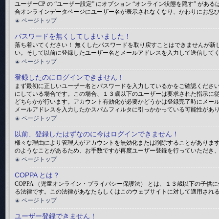
ユーザーCP の “ユーザー設定” にオプション “オンライン状態を隠す”
合オンラインデータページにユーザー名が表示されなくなり、かわりにお忍
ページトップ
パスワードを無くしてしまいました！
落ち着いてください！ 無くしたパスワードを取り戻すことはできませんが新
い。そして以前に登録したユーザー名とメールアドレスを入力して送信して
ページトップ
登録したのにログインできません！
まず最初に正しいユーザー名とパスワードを入力しているかをご確認ください。
にしている場合です。この場合、１３歳以下のユーザーは要求された指示に
どちらかが行います。アカウント有効化が必要かどうかは登録完了時にメー
メールアドレスを入力したかスパムフィルタに引っかかっている可能性があ
ページトップ
以前、登録したはずなのに今はログインできません！
様々な理由により管理人がアカウントを無効化または削除することがありま
のようなことがあるため、お手数ですが再度ユーザー登録を行っていただき
ページトップ
COPPA とは？
COPPA （児童オンライン・プライバシー保護法） とは、１３歳以下の
る法律です。この法律があなたもしくはこのウェブサイトに対して適用されるのか
ページトップ
ユーザー登録できません！