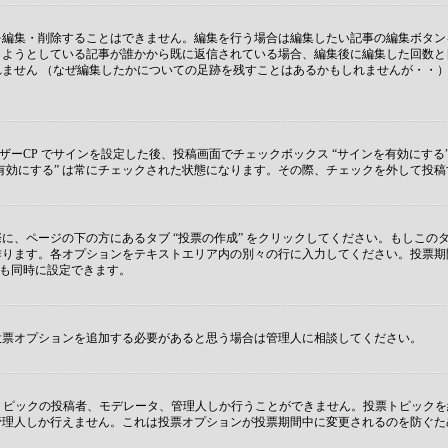
を編集・削除することはできません。編集を行う場合は編集したい記事の編集ボタン
しようとしている記事が誰かから既に返信されている場合、編集後に編集した回数と
ません （なぜ編集したかについての足跡を残すことはあるかもしれませんが・・）
ザーCP でサインを設定した後、投稿画面でチェックボックス “サインを有効にする
サインを有効にする” は常にチェックされた状態になります。その際、チェックを外して
に、ページの下の方にあるタブ “投票の作成” をクリックしてください。もしこ
ります。各オプションをテキストエリア内の別々の行に入力してください。投票期間
 も同時に設定できます。
投票オプションを追加する必要があると思う場合は管理人に相談してください。
のトピックの投稿者、モデレータ、管理人しか行うことができません。投票トピック
管理人しか行えません。これは投票オプションが投票期間中に変更されるのを防ぐた