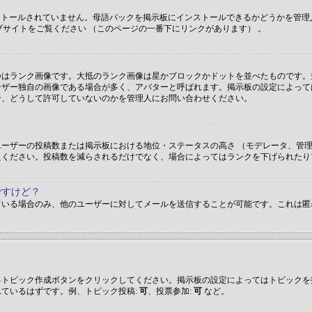
インストールされていません。母語パックを掲示板にインストールできるかどうかを
ウェブサイトをご覧ください （このページの一番下にリンクがあります） 。
つはランク画像です。大抵のランク画像は星かブロックかドットを並べたものです。
ーザー独自の画像である場合が多く、アバターと呼ばれます。掲示板の設定によって
合、どうして許可していないのかを管理人にお問い合わせください。
ーザーの投稿数または掲示板における地位・ステータスの高さ （モデレータ、管理
えください。投稿数を減らされるだけでなく、場合によってはランクを下げられたり
ですけど？
ている場合のみ、他のユーザーに対してメールを送信することが可能です。これは匿
るトピック作成ボタンをクリックしてください。掲示板の設定によってはトピックを
ているはずです。例、トピック投稿:
可
、投票参加:
可
など。