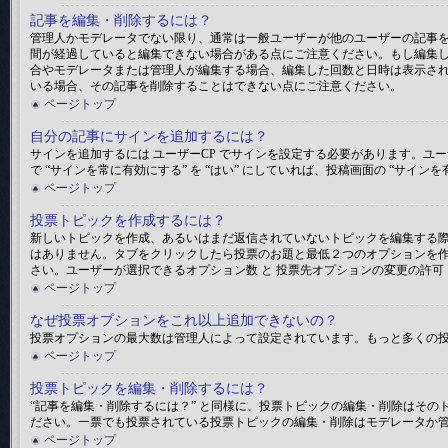
記事を編集・削除するには？
管理人かモデレータでない限り、通常は一般ユーザーが他のユーザーの記事
間が経過していると編集できない場合がある点にご注意ください。もし編集
合やモデレータまたは管理人が編集する場合、編集した回数と日時は表示され
いる場合、その記事を削除することはできない点にご注意ください。
ページトップ
自分の記事にサインを追加するには？
サインを追加するには ユーザーCP でサインを設定する必要があります。ユー
で “サインを常に有効にする” を “はい” にしていれば、投稿画面の “
ページトップ
投票トピックを作成するには？
新しいトピックを作成、あるいはまだ返信されていないトピックを編集する際
はありません。タブをクリックしたら投票のお題と最低２つのオプションを作
さい。ユーザーが選択できるオプション数 と 投票先オプションの変更の許可
ページトップ
なぜ投票オプションをこれ以上追加できないの？
投票オプションの最大数は管理人によって設定されています。もっと多くの
ページトップ
投票トピックを編集・削除するには？
“記事を編集・削除するには？” と同様に、投票トピックの編集・削除はそ
ださい。一票でも投票されている投票トピックの編集・削除はモデレータか
ページトップ