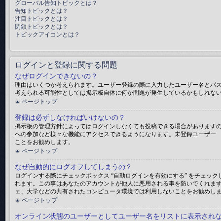
グローバル告知トピックとは？
告知トピックとは？
注目トピックとは？
閉鎖トピックとは？
トピックアイコンとは？
ログインと登録に関する問題
なぜログインできないの？
理由はいくつか考えられます。ユーザー登録の際に入力したユーザー名とパ
考えられる可能性としては掲示板自体に何か問題が発生しているかもしれな
ページトップ
登録は必ずしなければいけないの？
掲示板の管理方針によってはログインしなくても投稿できる場合がありますの
への参加など様々な機能にアクセスできるようになります。未登録ユーザー 
ことをお勧めします。
ページトップ
なぜ自動的にログオフしてしまうの？
ログインする際にチェックボックス “自動ログインを有効にする” をチェ
れます。この事はあなたのアカウントが他人に悪用される事を防いでくれま
ェ、大学などの共有されたコンピュータ環境では利用しないことをお勧めし
ページトップ
オンライン状態のユーザーとしてユーザー名をリストに表示され