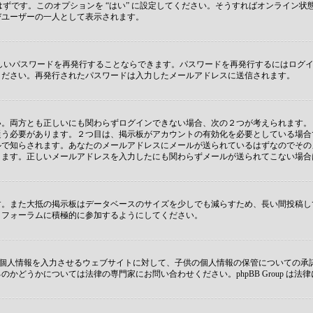
 があるはずです。このオプションを “はい” に設定してください。そうすればオンラ
びユーザーの一人として表示されます。
しいパスワードを再発行することならできます。パスワードを再発行するにはログ
ください。再発行されたパスワードは入力したメールアドレスに送信されます。
両方とも正しいにも関わらずログインできない場合、次の２つが考えられます。１つ
従う必要があります。２つ目は、掲示板がアカウントの有効化を必要としている場合
ルで知らされます。あなたのメールアドレスにメールが送られているはずなのでその
ります。正しいメールアドレスを入力したにも関わらずメールが送られてこない場合
す。また大抵の掲示板はデータベースのサイズを少しでも減らすため、長い間投稿し
、フォーラムに積極的に参加するようにしてください。
子供に個人情報を入力させるウェブサイトに対して、子供の個人情報の保管についての
どうかについては法律の専門家にお問い合わせください。phpBB Group は