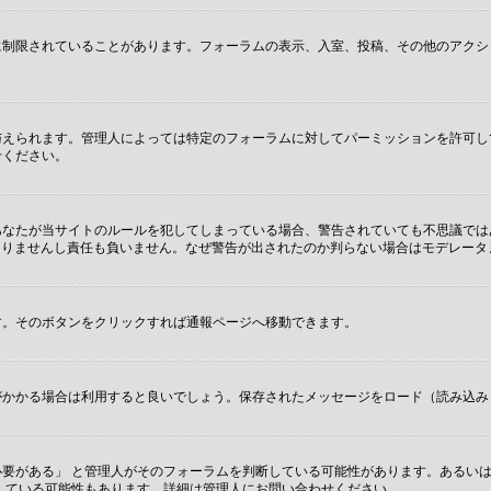
に制限されていることがあります。フォーラムの表示、入室、投稿、その他のアクシ
与えられます。管理人によっては特定のフォーラムに対してパーミッションを許可し
せください。
あなたが当サイトのルールを犯してしまっている場合、警告されていても不思議では
関係もありませんし責任も負いません。なぜ警告が出されたのか判らない場合はモデレー
す。そのボタンをクリックすれば通報ページへ移動できます。
かかる場合は利用すると良いでしょう。保存されたメッセージをロード（読み込み）
要がある」 と管理人がそのフォーラムを判断している可能性があります。あるいは
している可能性もあります。詳細は管理人にお問い合わせください。