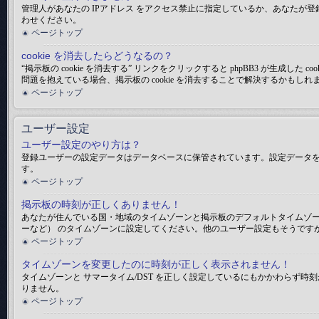
管理人があなたの IPアドレス をアクセス禁止に指定しているか、あなた
わせください。
ページトップ
cookie を消去したらどうなるの？
“掲示板の cookie を消去する” リンクをクリックすると phpBB3 が生
問題を抱えている場合、掲示板の cookie を消去することで解決するかもしれ
ページトップ
ユーザー設定
ユーザー設定のやり方は？
登録ユーザーの設定データはデータベースに保管されています。設定データを変
す。
ページトップ
掲示板の時刻が正しくありません！
あなたが住んでいる国・地域のタイムゾーンと掲示板のデフォルトタイムゾー
ーなど） のタイムゾーンに設定してください。他のユーザー設定もそうです
ページトップ
タイムゾーンを変更したのに時刻が正しく表示されません！
タイムゾーンと サマータイム/DST を正しく設定しているにもかかわら
りません。
ページトップ