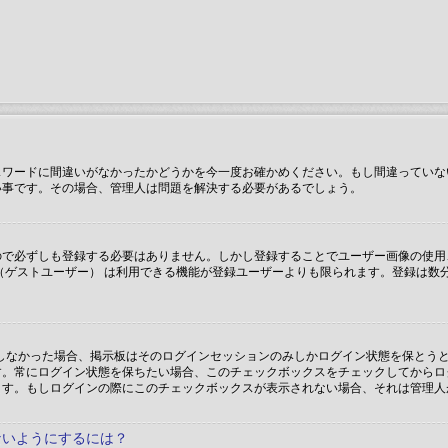
スワードに間違いがなかったかどうかを今一度お確かめください。もし間違っていな
い事です。その場合、管理人は問題を解決する必要があるでしょう。
で必ずしも登録する必要はありません。しかし登録することでユーザー画像の使用、プ
（ゲストユーザー） は利用できる機能が登録ユーザーよりも限られます。登録は数
ックしなかった場合、掲示板はそのログインセッションのみしかログイン状態を保と
す。常にログイン状態を保ちたい場合、このチェックボックスをチェックしてからロ
ます。もしログインの際にこのチェックボックスが表示されない場合、それは管理人
ないようにするには？