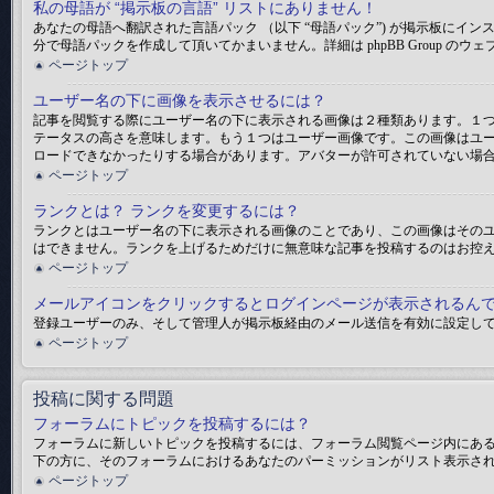
私の母語が “掲示板の言語” リストにありません！
あなたの母語へ翻訳された言語パック （以下 “母語パック”) が掲示板に
分で母語パックを作成して頂いてかまいません。詳細は phpBB Group の
ページトップ
ユーザー名の下に画像を表示させるには？
記事を閲覧する際にユーザー名の下に表示される画像は２種類あります。１
テータスの高さを意味します。もう１つはユーザー画像です。この画像はユ
ロードできなかったりする場合があります。アバターが許可されていない場
ページトップ
ランクとは？ ランクを変更するには？
ランクとはユーザー名の下に表示される画像のことであり、この画像はそのユ
はできません。ランクを上げるためだけに無意味な記事を投稿するのはお控
ページトップ
メールアイコンをクリックするとログインページが表示されるん
登録ユーザーのみ、そして管理人が掲示板経由のメール送信を有効に設定し
ページトップ
投稿に関する問題
フォーラムにトピックを投稿するには？
フォーラムに新しいトピックを投稿するには、フォーラム閲覧ページ内にあ
下の方に、そのフォーラムにおけるあなたのパーミッションがリスト表示され
ページトップ