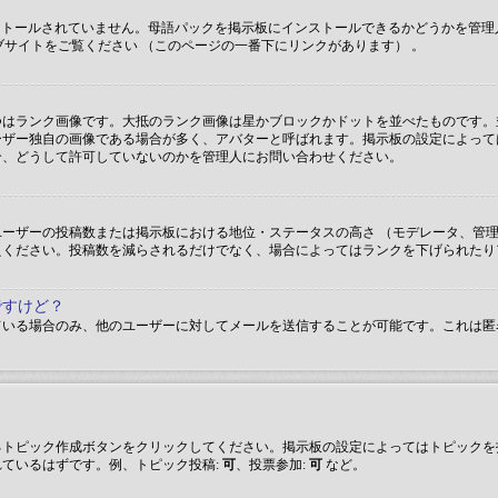
インストールされていません。母語パックを掲示板にインストールできるかどうかを
ウェブサイトをご覧ください （このページの一番下にリンクがあります） 。
つはランク画像です。大抵のランク画像は星かブロックかドットを並べたものです。
ーザー独自の画像である場合が多く、アバターと呼ばれます。掲示板の設定によって
合、どうして許可していないのかを管理人にお問い合わせください。
ーザーの投稿数または掲示板における地位・ステータスの高さ （モデレータ、管理
えください。投稿数を減らされるだけでなく、場合によってはランクを下げられたり
ですけど？
ている場合のみ、他のユーザーに対してメールを送信することが可能です。これは匿
るトピック作成ボタンをクリックしてください。掲示板の設定によってはトピックを
ているはずです。例、トピック投稿:
可
、投票参加:
可
など。