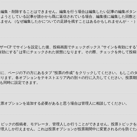
を編集・削除することはできません。編集を行う場合は編集したい記事の編集ボタン
しようとしている記事が誰かから既に返信されている場合、編集後に編集した回数と
ません （なぜ編集したかについての足跡を残すことはあるかもしれませんが・・）
ザーCP でサインを設定した後、投稿画面でチェックボックス “サインを有効にする
サインを有効にする” は常にチェックされた状態になります。その際、チェックを外して
に、ページの下の方にあるタブ “投票の作成” をクリックしてください。もしこ
ります。各オプションをテキストエリア内の別々の行に入力してください。投票期間
 も同時に設定できます。
投票オプションを追加する必要があると思う場合は管理人に相談してください。
のトピックの投稿者、モデレータ、管理人しか行うことができません。投票トピック
管理人しか行えません。これは投票オプションが投票期間中に変更されるのを防ぐた