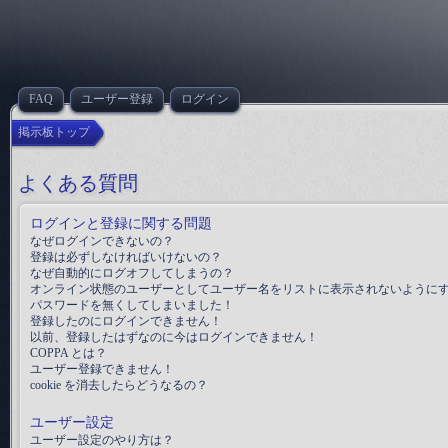
FAQ
ユーザー登録
ログイン
掲示板トップ
よくある質問
ログインと登録に関する問題
なぜログインできないの？
登録は必ずしなければいけないの？
なぜ自動的にログオフしてしまうの？
オンライン状態のユーザーとしてユーザー名をリストに表示されないように
パスワードを無くしてしまいました！
登録したのにログインできません！
以前、登録したはずなのに今はログインできません！
COPPA とは？
ユーザー登録できません！
cookie を消去したらどうなるの？
ユーザー設定
ユーザー設定のやり方は？