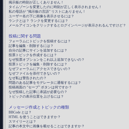
掲示板の時刻が正しくありません！
タイムゾーンを変更したのに時刻が正しく表示されません！
私の母語が “掲示板の言語” リストにありません！
ユーザー名の下に画像を表示させるには？
ランクとは？ ランクを変更するには？
メールアイコンをクリックするとログインページが表示されるんですけど？
投稿に関する問題
フォーラムにトピックを投稿するには？
記事を編集・削除するには？
自分の記事にサインを追加するには？
投票トピックを作成するには？
なぜ投票オプションをこれ以上追加できないの？
投票トピックを編集・削除するには？
なぜフォーラムにアクセスできないの？
なぜファイルを添付できないの？
なぜ私は警告されたの？
問題のある記事をモデレータに通報するには？
投稿画面の “セーブ” ボタンは何ですか？
なぜ投稿した記事に承認が必要なの？
トピックの表示位置を上げるには？
メッセージ作成とトピックの種類
BBCode とは？
HTML を使うことはできますか？
スマイリーとは？
記事の本文中に画像を載せることはできますか？