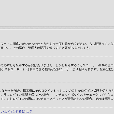
スワードに間違いがなかったかどうかを今一度お確かめください。もし間違っていな
い事です。その場合、管理人は問題を解決する必要があるでしょう。
で必ずしも登録する必要はありません。しかし登録することでユーザー画像の使用、プ
（ゲストユーザー） は利用できる機能が登録ユーザーよりも限られます。登録は数
ックしなかった場合、掲示板はそのログインセッションのみしかログイン状態を保と
す。常にログイン状態を保ちたい場合、このチェックボックスをチェックしてからロ
ます。もしログインの際にこのチェックボックスが表示されない場合、それは管理人
ないようにするには？