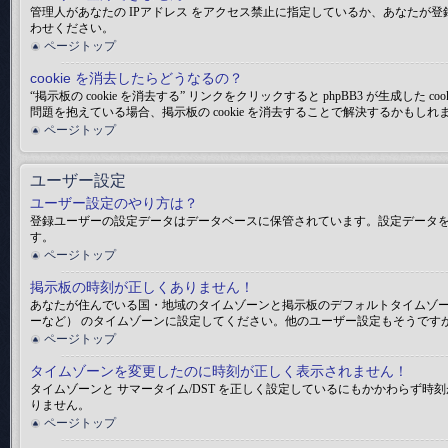
管理人があなたの IPアドレス をアクセス禁止に指定しているか、あなた
わせください。
ページトップ
cookie を消去したらどうなるの？
“掲示板の cookie を消去する” リンクをクリックすると phpBB3 が生
問題を抱えている場合、掲示板の cookie を消去することで解決するかもしれ
ページトップ
ユーザー設定
ユーザー設定のやり方は？
登録ユーザーの設定データはデータベースに保管されています。設定データを変
す。
ページトップ
掲示板の時刻が正しくありません！
あなたが住んでいる国・地域のタイムゾーンと掲示板のデフォルトタイムゾー
ーなど） のタイムゾーンに設定してください。他のユーザー設定もそうです
ページトップ
タイムゾーンを変更したのに時刻が正しく表示されません！
タイムゾーンと サマータイム/DST を正しく設定しているにもかかわら
りません。
ページトップ