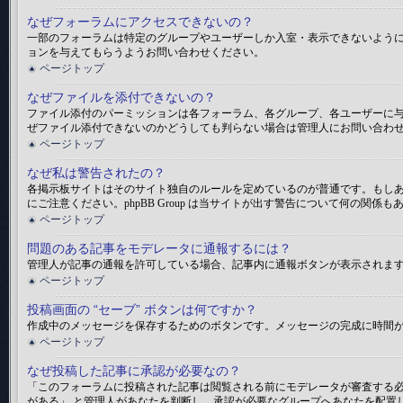
なぜフォーラムにアクセスできないの？
一部のフォーラムは特定のグループやユーザーしか入室・表示できないよう
ョンを与えてもらうようお問い合わせください。
ページトップ
なぜファイルを添付できないの？
ファイル添付のパーミッションは各フォーラム、各グループ、各ユーザーに
ぜファイル添付できないのかどうしても判らない場合は管理人にお問い合わ
ページトップ
なぜ私は警告されたの？
各掲示板サイトはそのサイト独自のルールを定めているのが普通です。もし
にご注意ください。phpBB Group は当サイトが出す警告について何の
ページトップ
問題のある記事をモデレータに通報するには？
管理人が記事の通報を許可している場合、記事内に通報ボタンが表示されま
ページトップ
投稿画面の “セーブ” ボタンは何ですか？
作成中のメッセージを保存するためのボタンです。メッセージの完成に時間が
ページトップ
なぜ投稿した記事に承認が必要なの？
「このフォーラムに投稿された記事は閲覧される前にモデレータが審査する必
がある」 と管理人があなたを判断し、承認が必要なグループへあなたを配置