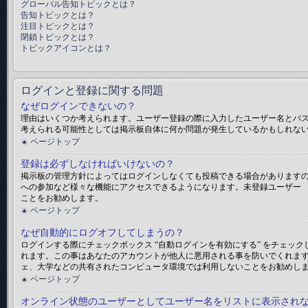
グローバル告知トピックとは？
告知トピックとは？
注目トピックとは？
閉鎖トピックとは？
トピックアイコンとは？
ログインと登録に関する問題
なぜログインできないの？
理由はいくつか考えられます。ユーザー登録の際に入力したユーザー名とパ
考えられる可能性としては掲示板自体に何か問題が発生しているかもしれな
ページトップ
登録は必ずしなければいけないの？
掲示板の管理方針によってはログインしなくても投稿できる場合がありますの
への参加など様々な機能にアクセスできるようになります。未登録ユーザー 
ことをお勧めします。
ページトップ
なぜ自動的にログオフしてしまうの？
ログインする際にチェックボックス “自動ログインを有効にする” をチェ
れます。この事はあなたのアカウントが他人に悪用される事を防いでくれま
ェ、大学などの共有されたコンピュータ環境では利用しないことをお勧めし
ページトップ
オンライン状態のユーザーとしてユーザー名をリストに表示され