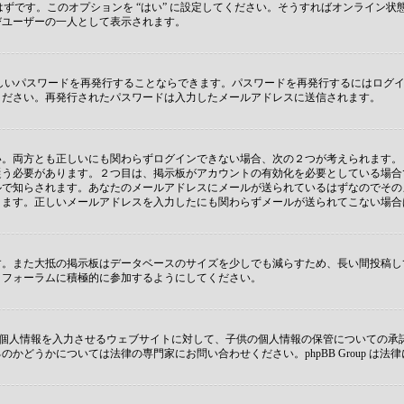
 があるはずです。このオプションを “はい” に設定してください。そうすればオンラ
びユーザーの一人として表示されます。
しいパスワードを再発行することならできます。パスワードを再発行するにはログ
ください。再発行されたパスワードは入力したメールアドレスに送信されます。
両方とも正しいにも関わらずログインできない場合、次の２つが考えられます。１つ
従う必要があります。２つ目は、掲示板がアカウントの有効化を必要としている場合
ルで知らされます。あなたのメールアドレスにメールが送られているはずなのでその
ります。正しいメールアドレスを入力したにも関わらずメールが送られてこない場合
す。また大抵の掲示板はデータベースのサイズを少しでも減らすため、長い間投稿し
、フォーラムに積極的に参加するようにしてください。
子供に個人情報を入力させるウェブサイトに対して、子供の個人情報の保管についての
どうかについては法律の専門家にお問い合わせください。phpBB Group は