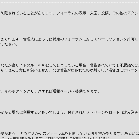
に制限されていることがあります。フォーラムの表示、入室、投稿、その他のアクシ
与えられます。管理人によっては特定のフォーラムに対してパーミッションを許可し
せください。
あなたが当サイトのルールを犯してしまっている場合、警告されていても不思議では
関係もありませんし責任も負いません。なぜ警告が出されたのか判らない場合はモデレー
す。そのボタンをクリックすれば通報ページへ移動できます。
かかる場合は利用すると良いでしょう。保存されたメッセージをロード（読み込み）
要がある」 と管理人がそのフォーラムを判断している可能性があります。あるいは
している可能性もあります。詳細は管理人にお問い合わせください。