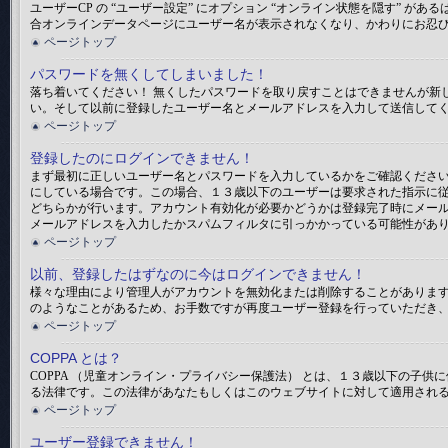
ユーザーCP の “ユーザー設定” にオプション “オンライン状態を隠す”
合オンラインデータページにユーザー名が表示されなくなり、かわりにお忍
ページトップ
パスワードを無くしてしまいました！
落ち着いてください！ 無くしたパスワードを取り戻すことはできませんが新
い。そして以前に登録したユーザー名とメールアドレスを入力して送信して
ページトップ
登録したのにログインできません！
まず最初に正しいユーザー名とパスワードを入力しているかをご確認ください。
にしている場合です。この場合、１３歳以下のユーザーは要求された指示に
どちらかが行います。アカウント有効化が必要かどうかは登録完了時にメー
メールアドレスを入力したかスパムフィルタに引っかかっている可能性があ
ページトップ
以前、登録したはずなのに今はログインできません！
様々な理由により管理人がアカウントを無効化または削除することがありま
のようなことがあるため、お手数ですが再度ユーザー登録を行っていただき
ページトップ
COPPA とは？
COPPA （児童オンライン・プライバシー保護法） とは、１３歳以下の
る法律です。この法律があなたもしくはこのウェブサイトに対して適用されるのか
ページトップ
ユーザー登録できません！