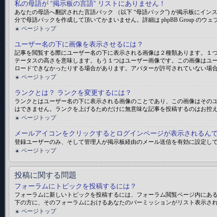
私の母語が “掲示板の言語” リストにありません！
あなたの母語へ翻訳された言語パック （以下 “母語パック”) が掲示板に
分で母語パックを作成して頂いてかまいません。詳細は phpBB Group の
ページトップ
ユーザー名の下に画像を表示させるには？
記事を閲覧する際にユーザー名の下に表示される画像は２種類あります。１
テータスの高さを意味します。もう１つはユーザー画像です。この画像はユ
ロードできなかったりする場合があります。アバターが許可されていない場
ページトップ
ランクとは？ ランクを変更するには？
ランクとはユーザー名の下に表示される画像のことであり、この画像はそのユ
はできません。ランクを上げるためだけに無意味な記事を投稿するのはお控
ページトップ
メールアイコンをクリックするとログインページが表示されるん
登録ユーザーのみ、そして管理人が掲示板経由のメール送信を有効に設定し
ページトップ
投稿に関する問題
フォーラムにトピックを投稿するには？
フォーラムに新しいトピックを投稿するには、フォーラム閲覧ページ内にあ
下の方に、そのフォーラムにおけるあなたのパーミッションがリスト表示され
ページトップ