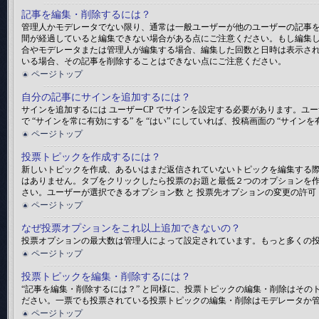
記事を編集・削除するには？
管理人かモデレータでない限り、通常は一般ユーザーが他のユーザーの記事
間が経過していると編集できない場合がある点にご注意ください。もし編集
合やモデレータまたは管理人が編集する場合、編集した回数と日時は表示され
いる場合、その記事を削除することはできない点にご注意ください。
ページトップ
自分の記事にサインを追加するには？
サインを追加するには ユーザーCP でサインを設定する必要があります。ユー
で “サインを常に有効にする” を “はい” にしていれば、投稿画面の “
ページトップ
投票トピックを作成するには？
新しいトピックを作成、あるいはまだ返信されていないトピックを編集する際
はありません。タブをクリックしたら投票のお題と最低２つのオプションを作
さい。ユーザーが選択できるオプション数 と 投票先オプションの変更の許可
ページトップ
なぜ投票オプションをこれ以上追加できないの？
投票オプションの最大数は管理人によって設定されています。もっと多くの
ページトップ
投票トピックを編集・削除するには？
“記事を編集・削除するには？” と同様に、投票トピックの編集・削除はそ
ださい。一票でも投票されている投票トピックの編集・削除はモデレータか
ページトップ