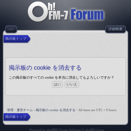
↓↓↓
詳細検索
掲示板トップ
掲示板の cookie を消去する
この掲示板のすべての cookie を本当に消去してもよろしいですか？
管理・運営チーム
•
掲示板の cookie を消去する
•
All times are UTC + 9 hours
掲示板トップ
Powered by
phpBB
® Forum Software © phpBB Group