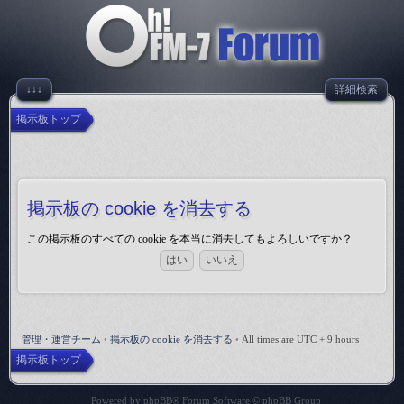
↓↓↓
詳細検索
掲示板トップ
掲示板の cookie を消去する
この掲示板のすべての cookie を本当に消去してもよろしいですか？
管理・運営チーム
•
掲示板の cookie を消去する
•
All times are UTC + 9 hours
掲示板トップ
Powered by
phpBB
® Forum Software © phpBB Group