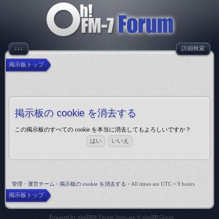
↓↓↓
詳細検索
掲示板トップ
掲示板の cookie を消去する
この掲示板のすべての cookie を本当に消去してもよろしいですか？
管理・運営チーム
•
掲示板の cookie を消去する
•
All times are UTC + 9 hours
掲示板トップ
Powered by
phpBB
® Forum Software © phpBB Group