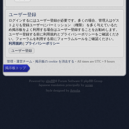
ユーザー登録
ログインするにはユーザー登録が必要です。多くの場合、管理人はゲス
トよりも登録ユーザーにパーミッション （権限） を多く与えているた
め掲示板をよく利用する場合はユーザー登録することをお勧めします。
ユーザー登録する前に利用規約とプライバシーポリシーをご確認くださ
い。フォーラムを利用する前にフォーラムルールをご確認ください。
利用規約
|
プライバシーポリシー
ユーザー登録
管理・運営チーム
•
掲示板の cookie を消去する
•
All times are UTC + 9 hours
掲示板トップ
Powered by
phpBB
® Forum Software © phpBB Group
Japanese translation principally by
ocean
Style designed by
Artodia
.