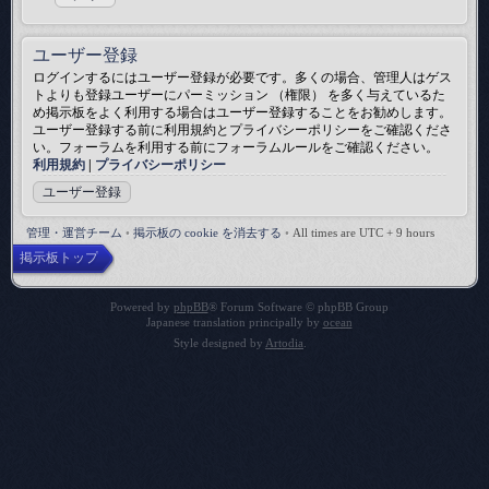
ユーザー登録
ログインするにはユーザー登録が必要です。多くの場合、管理人はゲス
トよりも登録ユーザーにパーミッション （権限） を多く与えているた
め掲示板をよく利用する場合はユーザー登録することをお勧めします。
ユーザー登録する前に利用規約とプライバシーポリシーをご確認くださ
い。フォーラムを利用する前にフォーラムルールをご確認ください。
利用規約
|
プライバシーポリシー
ユーザー登録
管理・運営チーム
•
掲示板の cookie を消去する
•
All times are UTC + 9 hours
掲示板トップ
Powered by
phpBB
® Forum Software © phpBB Group
Japanese translation principally by
ocean
Style designed by
Artodia
.