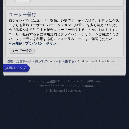
ユーザー登録
ログインするにはユーザー登録が必要です。多くの場合、管理人はゲス
トよりも登録ユーザーにパーミッション （権限） を多く与えているた
め掲示板をよく利用する場合はユーザー登録することをお勧めします。
ユーザー登録する前に利用規約とプライバシーポリシーをご確認くださ
い。フォーラムを利用する前にフォーラムルールをご確認ください。
利用規約
|
プライバシーポリシー
ユーザー登録
管理・運営チーム
•
掲示板の cookie を消去する
•
All times are UTC + 9 hours
掲示板トップ
Powered by
phpBB
® Forum Software © phpBB Group
Japanese translation principally by
ocean
Style designed by
Artodia
.