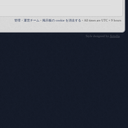
管理・運営チーム
•
掲示板の cookie を消去する
•
All times are UTC + 9 hours
Style designed by
Artodia
.