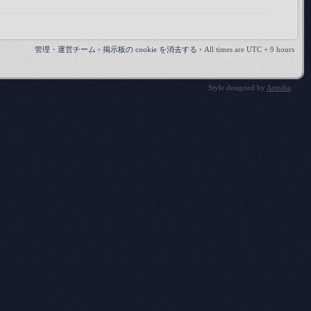
管理・運営チーム
•
掲示板の cookie を消去する
•
All times are UTC + 9 hours
Style designed by
Artodia
.