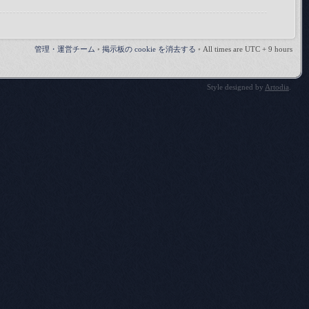
管理・運営チーム
•
掲示板の cookie を消去する
•
All times are UTC + 9 hours
Style designed by
Artodia
.