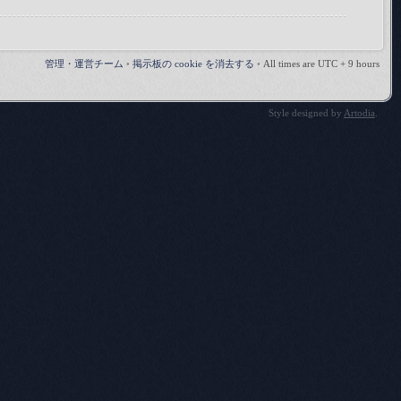
管理・運営チーム
•
掲示板の cookie を消去する
•
All times are UTC + 9 hours
Style designed by
Artodia
.