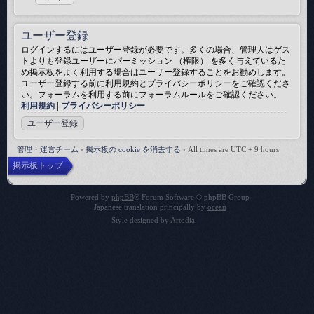
ユーザー登録
ログインするにはユーザー登録が必要です。多くの場合、管理人はゲス
トよりも登録ユーザーにパーミッション （権限） を多く与えているた
め掲示板をよく利用する場合はユーザー登録することをお勧めします。
ユーザー登録する前に利用規約とプライバシーポリシーをご確認くださ
い。フォーラムを利用する前にフォーラムルールをご確認ください。
利用規約
|
プライバシーポリシー
ユーザー登録
管理・運営チーム
•
掲示板の cookie を消去する
•
All times are UTC + 9 hours
掲示板トップ
Powered by
phpBB
® Forum Software © phpBB Group
Japanese translation principally by
ocean
Style designed by
Artodia
.