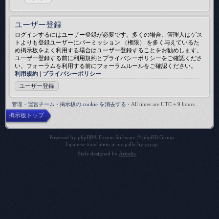
ユーザー登録
ログインするにはユーザー登録が必要です。多くの場合、管理人はゲス
トよりも登録ユーザーにパーミッション （権限） を多く与えているた
め掲示板をよく利用する場合はユーザー登録することをお勧めします。
ユーザー登録する前に利用規約とプライバシーポリシーをご確認くださ
い。フォーラムを利用する前にフォーラムルールをご確認ください。
利用規約
|
プライバシーポリシー
ユーザー登録
管理・運営チーム
•
掲示板の cookie を消去する
•
All times are UTC + 9 hours
掲示板トップ
Powered by
phpBB
® Forum Software © phpBB Group
Japanese translation principally by
ocean
Style designed by
Artodia
.