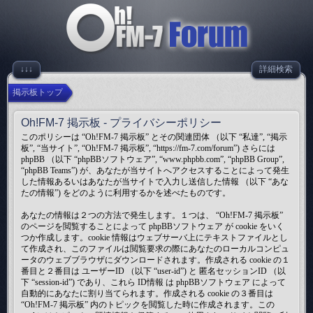
↓↓↓
詳細検索
掲示板トップ
Oh!FM-7 掲示板 - プライバシーポリシー
このポリシーは “Oh!FM-7 掲示板” とその関連団体 （以下 “私達”, “掲示
板”, “当サイト”, “Oh!FM-7 掲示板”, “https://fm-7.com/forum”) さらには
phpBB （以下 “phpBBソフトウェア”, “www.phpbb.com”, “phpBB Group”,
“phpBB Teams”) が、あなたが当サイトへアクセスすることによって発生
した情報あるいはあなたが当サイトで入力し送信した情報 （以下 “あな
たの情報”) をどのように利用するかを述べたものです。
あなたの情報は２つの方法で発生します。１つは、 “Oh!FM-7 掲示板”
のページを閲覧することによって phpBBソフトウェア が cookie をいく
つか作成します。cookie 情報はウェブサーバ上にテキストファイルとし
て作成され、このファイルは閲覧要求の際にあなたのローカルコンピュ
ータのウェブブラウザにダウンロードされます。作成される cookie の１
番目と２番目は ユーザーID （以下 “user-id”) と 匿名セッションID （以
下 “session-id”) であり、これら ID情報 は phpBBソフトウェア によって
自動的にあなたに割り当てられます。作成される cookie の３番目は
“Oh!FM-7 掲示板” 内のトピックを閲覧した時に作成されます。この