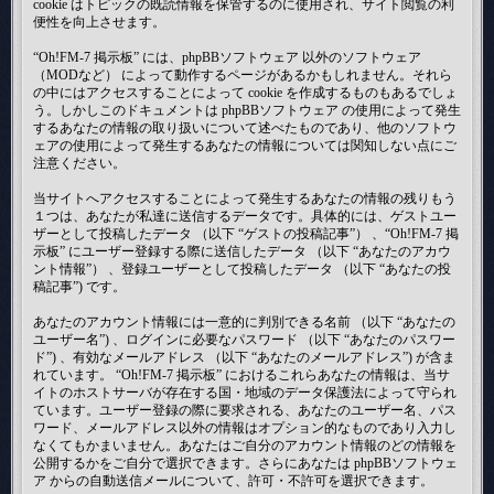
cookie はトピックの既読情報を保管するのに使用され、サイト閲覧の利
便性を向上させます。
“Oh!FM-7 掲示板” には、phpBBソフトウェア 以外のソフトウェア
（MODなど） によって動作するページがあるかもしれません。それら
の中にはアクセスすることによって cookie を作成するものもあるでしょ
う。しかしこのドキュメントは phpBBソフトウェア の使用によって発生
するあなたの情報の取り扱いについて述べたものであり、他のソフトウ
ェアの使用によって発生するあなたの情報については関知しない点にご
注意ください。
当サイトへアクセスすることによって発生するあなたの情報の残りもう
１つは、あなたが私達に送信するデータです。具体的には、ゲストユー
ザーとして投稿したデータ （以下 “ゲストの投稿記事”） 、“Oh!FM-7 掲
示板” にユーザー登録する際に送信したデータ （以下 “あなたのアカウ
ント情報”） 、登録ユーザーとして投稿したデータ （以下 “あなたの投
稿記事”) です。
あなたのアカウント情報には一意的に判別できる名前 （以下 “あなたの
ユーザー名”) 、ログインに必要なパスワード （以下 “あなたのパスワー
ド”) 、有効なメールアドレス （以下 “あなたのメールアドレス”) が含ま
れています。 “Oh!FM-7 掲示板” におけるこれらあなたの情報は、当サ
イトのホストサーバが存在する国・地域のデータ保護法によって守られ
ています。ユーザー登録の際に要求される、あなたのユーザー名、パス
ワード、メールアドレス以外の情報はオプション的なものであり入力し
なくてもかまいません。あなたはご自分のアカウント情報のどの情報を
公開するかをご自分で選択できます。さらにあなたは phpBBソフトウェ
ア からの自動送信メールについて、許可・不許可を選択できます。