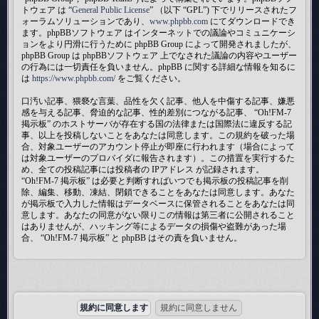
トウェア は “
General Public License
” （以下 “GPL”) 下でリリースされたフ
ォーラムソリューションであり、
www.phpbb.com
にてダウンロードでき
ます。phpBBソフトウェア はインターネットでの議論やコミュニケーシ
ョンをより円滑に行うために phpBB Group によって開発されましたが、
phpBB Group は phpBBソフトウェア 上でなされた議論の内容やユーザー
の行為には一切責任を負いません。phpBB に関する詳細な情報を知るに
は
https://www.phpbb.com/
をご覧ください。
口汚い記事、猥褻な言葉、品性を欠く記事、他人を中傷する記事、嫌悪
感を与える記事、脅迫的な記事、性的差別につながる記事、 “Oh!FM-7
掲示板” のホストサーバが存在する国の法律または国際法に違反する記
事、以上を投稿しないことをあなたは同意します。この規約を破った場
合、対象ユーザーのアカウント停止が即座に行われます（場合によって
は対象ユーザーのプロバイダに報告されます）。この措置を実行するた
め、全ての投稿記事には投稿者の IPアドレス が記録されます。
“Oh!FM-7 掲示板” は必要と判断すればいつでも掲示板の投稿記事を削
除、編集、移動、凍結、閉鎖できることをあなたは同意します。あなた
が掲示板で入力した情報はデータベースに保管されることをあなたは同
意します。あなたの同意がない限りこの情報は第三者に公開されること
はありませんが、ハッキング等によるデータの損傷や盗難があった場
合、 “Oh!FM-7 掲示板” と phpBB はその責を負いません。