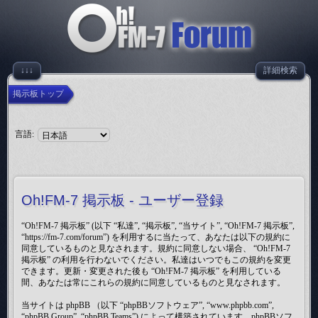
↓↓↓
詳細検索
掲示板トップ
言語:
Oh!FM-7 掲示板 - ユーザー登録
“Oh!FM-7 掲示板” (以下 “私達”, “掲示板”, “当サイト”, “Oh!FM-7 掲示板”,
“https://fm-7.com/forum”) を利用するに当たって、あなたは以下の規約に
同意しているものと見なされます。規約に同意しない場合、 “Oh!FM-7
掲示板” の利用を行わないでください。私達はいつでもこの規約を変更
できます。更新・変更された後も “Oh!FM-7 掲示板” を利用している
間、あなたは常にこれらの規約に同意しているものと見なされます。
当サイトは phpBB （以下 “phpBBソフトウェア”, “www.phpbb.com”,
“phpBB Group”, “phpBB Teams”) によって構築されています。phpBBソフ