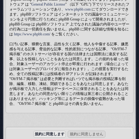
トウェア は “
General Public License
” （以下 “GPL”) 下でリリースされたフ
ォーラムソリューションであり、
www.phpbb.com
にてダウンロードでき
ます。phpBBソフトウェア はインターネットでの議論やコミュニケーシ
ョンをより円滑に行うために phpBB Group によって開発されましたが、
phpBB Group は phpBBソフトウェア 上でなされた議論の内容やユーザー
の行為には一切責任を負いません。phpBB に関する詳細な情報を知るに
は
https://www.phpbb.com/
をご覧ください。
口汚い記事、猥褻な言葉、品性を欠く記事、他人を中傷する記事、嫌悪
感を与える記事、脅迫的な記事、性的差別につながる記事、 “Oh!FM-7
掲示板” のホストサーバが存在する国の法律または国際法に違反する記
事、以上を投稿しないことをあなたは同意します。この規約を破った場
合、対象ユーザーのアカウント停止が即座に行われます（場合によって
は対象ユーザーのプロバイダに報告されます）。この措置を実行するた
め、全ての投稿記事には投稿者の IPアドレス が記録されます。
“Oh!FM-7 掲示板” は必要と判断すればいつでも掲示板の投稿記事を削
除、編集、移動、凍結、閉鎖できることをあなたは同意します。あなた
が掲示板で入力した情報はデータベースに保管されることをあなたは同
意します。あなたの同意がない限りこの情報は第三者に公開されること
はありませんが、ハッキング等によるデータの損傷や盗難があった場
合、 “Oh!FM-7 掲示板” と phpBB はその責を負いません。