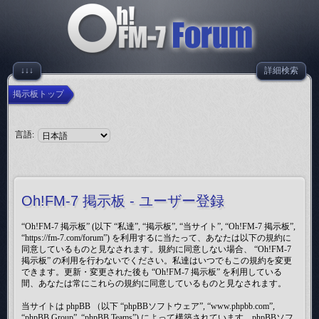
↓↓↓
詳細検索
掲示板トップ
言語:
Oh!FM-7 掲示板 - ユーザー登録
“Oh!FM-7 掲示板” (以下 “私達”, “掲示板”, “当サイト”, “Oh!FM-7 掲示板”,
“https://fm-7.com/forum”) を利用するに当たって、あなたは以下の規約に
同意しているものと見なされます。規約に同意しない場合、 “Oh!FM-7
掲示板” の利用を行わないでください。私達はいつでもこの規約を変更
できます。更新・変更された後も “Oh!FM-7 掲示板” を利用している
間、あなたは常にこれらの規約に同意しているものと見なされます。
当サイトは phpBB （以下 “phpBBソフトウェア”, “www.phpbb.com”,
“phpBB Group”, “phpBB Teams”) によって構築されています。phpBBソフ