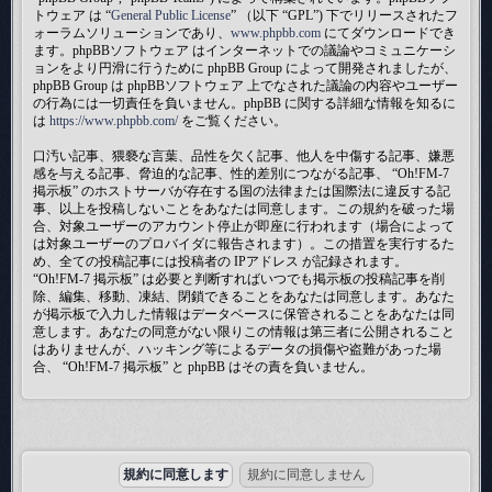
トウェア は “
General Public License
” （以下 “GPL”) 下でリリースされたフ
ォーラムソリューションであり、
www.phpbb.com
にてダウンロードでき
ます。phpBBソフトウェア はインターネットでの議論やコミュニケーシ
ョンをより円滑に行うために phpBB Group によって開発されましたが、
phpBB Group は phpBBソフトウェア 上でなされた議論の内容やユーザー
の行為には一切責任を負いません。phpBB に関する詳細な情報を知るに
は
https://www.phpbb.com/
をご覧ください。
口汚い記事、猥褻な言葉、品性を欠く記事、他人を中傷する記事、嫌悪
感を与える記事、脅迫的な記事、性的差別につながる記事、 “Oh!FM-7
掲示板” のホストサーバが存在する国の法律または国際法に違反する記
事、以上を投稿しないことをあなたは同意します。この規約を破った場
合、対象ユーザーのアカウント停止が即座に行われます（場合によって
は対象ユーザーのプロバイダに報告されます）。この措置を実行するた
め、全ての投稿記事には投稿者の IPアドレス が記録されます。
“Oh!FM-7 掲示板” は必要と判断すればいつでも掲示板の投稿記事を削
除、編集、移動、凍結、閉鎖できることをあなたは同意します。あなた
が掲示板で入力した情報はデータベースに保管されることをあなたは同
意します。あなたの同意がない限りこの情報は第三者に公開されること
はありませんが、ハッキング等によるデータの損傷や盗難があった場
合、 “Oh!FM-7 掲示板” と phpBB はその責を負いません。