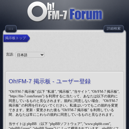
↓↓↓
詳細検索
掲示板トップ
言語:
Oh!FM-7 掲示板 - ユーザー登録
“Oh!FM-7 掲示板” (以下 “私達”, “掲示板”, “当サイト”, “Oh!FM-7 掲示板”,
“https://fm-7.com/forum”) を利用するに当たって、あなたは以下の規約に
同意しているものと見なされます。規約に同意しない場合、 “Oh!FM-7
掲示板” の利用を行わないでください。私達はいつでもこの規約を変更
できます。更新・変更された後も “Oh!FM-7 掲示板” を利用している
間、あなたは常にこれらの規約に同意しているものと見なされます。
当サイトは phpBB （以下 “phpBBソフトウェア”, “www.phpbb.com”,
“phpBB Group”, “phpBB Teams”) によって構築されています。phpBBソフ