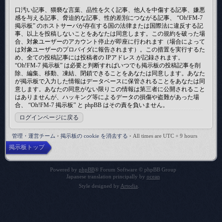
口汚い記事、猥褻な言葉、品性を欠く記事、他人を中傷する記事、嫌悪
感を与える記事、脅迫的な記事、性的差別につながる記事、 “Oh!FM-7
掲示板” のホストサーバが存在する国の法律または国際法に違反する記
事、以上を投稿しないことをあなたは同意します。この規約を破った場
合、対象ユーザーのアカウント停止が即座に行われます（場合によって
は対象ユーザーのプロバイダに報告されます）。この措置を実行するた
め、全ての投稿記事には投稿者の IPアドレス が記録されます。
“Oh!FM-7 掲示板” は必要と判断すればいつでも掲示板の投稿記事を削
除、編集、移動、凍結、閉鎖できることをあなたは同意します。あなた
が掲示板で入力した情報はデータベースに保管されることをあなたは同
意します。あなたの同意がない限りこの情報は第三者に公開されること
はありませんが、ハッキング等によるデータの損傷や盗難があった場
合、 “Oh!FM-7 掲示板” と phpBB はその責を負いません。
ログインページに戻る
管理・運営チーム
•
掲示板の cookie を消去する
•
All times are UTC + 9 hours
掲示板トップ
Powered by
phpBB
® Forum Software © phpBB Group
Japanese translation principally by
ocean
Style designed by
Artodia
.