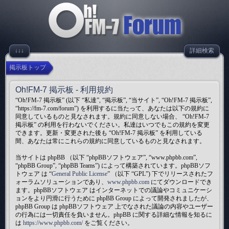
↓↓↓
詳細検索
掲示板トップ
Oh!FM-7 掲示板 - 利用規約
“Oh!FM-7 掲示板” (以下 “私達”, “掲示板”, “当サイト”, “Oh!FM-7 掲示板”,
“https://fm-7.com/forum”) を利用するに当たって、あなたは以下の規約に
同意しているものと見なされます。規約に同意しない場合、 “Oh!FM-7
掲示板” の利用を行わないでください。私達はいつでもこの規約を変更
できます。更新・変更された後も “Oh!FM-7 掲示板” を利用している
間、あなたは常にこれらの規約に同意しているものと見なされます。
当サイトは phpBB （以下 “phpBBソフトウェア”, “www.phpbb.com”,
“phpBB Group”, “phpBB Teams”) によって構築されています。phpBBソフ
トウェア は “
General Public License
” （以下 “GPL”) 下でリリースされたフ
ォーラムソリューションであり、
www.phpbb.com
にてダウンロードでき
ます。phpBBソフトウェア はインターネットでの議論やコミュニケーシ
ョンをより円滑に行うために phpBB Group によって開発されましたが、
phpBB Group は phpBBソフトウェア 上でなされた議論の内容やユーザー
の行為には一切責任を負いません。phpBB に関する詳細な情報を知るに
は
https://www.phpbb.com/
をご覧ください。