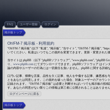
FAQ
ユーザー登録
ログイン
掲示板トップ
Oh!FM-7 掲示板 - 利用規約
“Oh!FM-7 掲示板” (以下 “私達”, “掲示板”, “当サイト”, “Oh!FM-7 掲
いでください。私達はいつでもこの規約を変更できます。更新・変更された後も 
当サイトは phpBB （以下 “phpBBソフトウェア”, “www.phpbb.com”, “phpBB
り、
www.phpbb.com
にてダウンロードできます。phpBBソフトウェア はインターネ
論の内容やユーザーの行為には一切責任を負いません。phpBB に関する詳細
口汚い記事、猥褻な言葉、品性を欠く記事、他人を中傷する記事、嫌悪感を与え
とをあなたは同意します。この規約を破った場合、対象ユーザーのアカウント
記録されます。 “Oh!FM-7 掲示板” は必要と判断すればいつでも掲
す。あなたの同意がない限りこの情報は第三者に公開されることはありませんが、ハ
ログインページに戻る
掲示板トップ