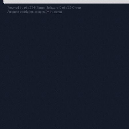
Powered by
phpBB
® Forum Software © phpBB Group
Japanese translation principally by
ocean