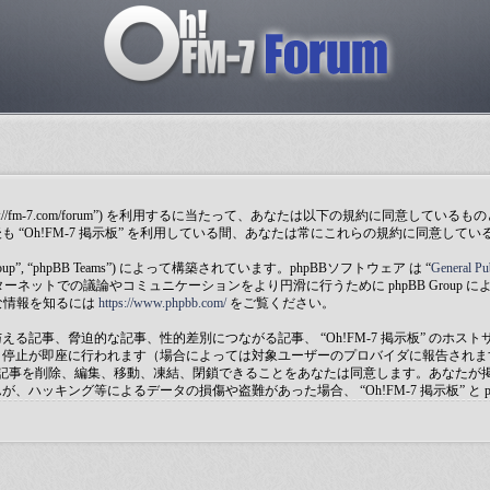
示板”, “https://fm-7.com/forum”) を利用するに当たって、あなたは以下の規約に
“Oh!FM-7 掲示板” を利用している間、あなたは常にこれらの規約に同意して
 Group”, “phpBB Teams”) によって構築されています。phpBBソフトウェア は “
General Pu
ットでの議論やコミュニケーションをより円滑に行うために phpBB Group によって
な情報を知るには
https://www.phpbb.com/
をご覧ください。
る記事、脅迫的な記事、性的差別につながる記事、 “Oh!FM-7 掲示板” のホ
停止が即座に行われます（場合によっては対象ユーザーのプロバイダに報告されます
示板の投稿記事を削除、編集、移動、凍結、閉鎖できることをあなたは同意します。あな
ッキング等によるデータの損傷や盗難があった場合、 “Oh!FM-7 掲示板” と p