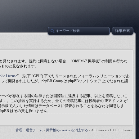
詳細検索
同意しているものと見なされます。規約に同意しない場合、 “Oh!FM-7 掲示板” の利用を行わな
いるものと見なされます。
blic License
” （以下 “GPL”) 下でリリースされたフォーラムソリューションであ
開発されましたが、phpBB Group は phpBBソフトウェア 上でなされた議
ストサーバが存在する国の法律または国際法に違反する記事、以上を投稿しないこ
）。この措置を実行するため、全ての投稿記事には投稿者の IPアドレス が
たが掲示板で入力した情報はデータベースに保管されることをあなたは同意しま
hpBB はその責を負いません。
管理・運営チーム
•
掲示板の cookie を消去する
•
All times are UTC + 9 hours