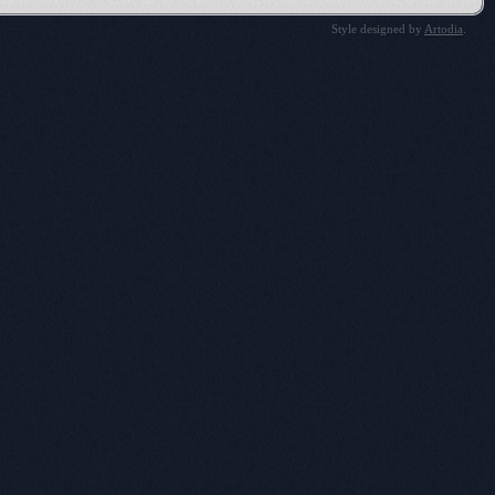
Style designed by
Artodia
.