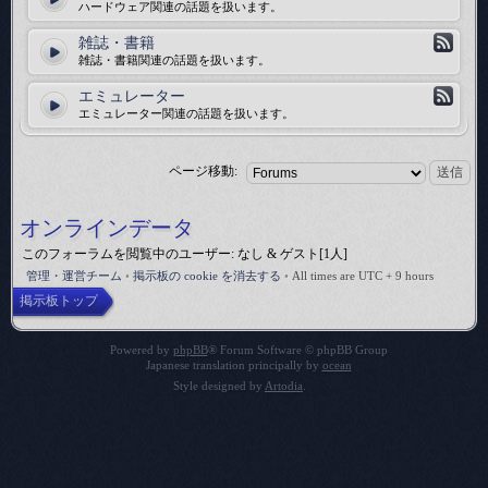
ハードウェア関連の話題を扱います。
雑誌・書籍
雑誌・書籍関連の話題を扱います。
エミュレーター
エミュレーター関連の話題を扱います。
ページ移動:
オンラインデータ
このフォーラムを閲覧中のユーザー: なし & ゲスト[1人]
管理・運営チーム
•
掲示板の cookie を消去する
•
All times are UTC + 9 hours
掲示板トップ
Powered by
phpBB
® Forum Software © phpBB Group
Japanese translation principally by
ocean
Style designed by
Artodia
.