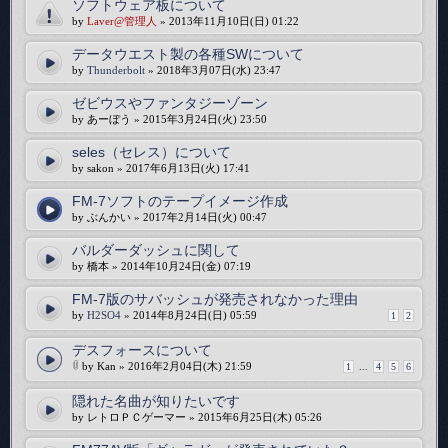
ソフトウェア板について
by
Laver@管理人
» 2013年11月10日(日) 01:22
データウエスト製の各種SWについて
by
Thunderbolt
» 2018年3月07日(水) 23:47
ゼビウスやファンタジーゾーン
by あーぼう » 2015年3月24日(火) 23:50
seles（セレス）について
by sakon » 2017年6月13日(火) 17:41
FM-7ソフトのテープイメージ作成
by ぶんかい » 2017年2月14日(火) 00:47
バルダーダッシュに関して
by 橋本 » 2014年10月24日(金) 07:19
FM-7版のサバッシュが発売されなかった理由
by
H2SO4
» 2014年8月24日(日) 05:59
1
2
デスフォースについて
by Kan » 2016年2月04日(木) 21:59
1
...
4
5
6
隠れた名曲が知りたいです
by レトロＰＣゲーマー » 2015年6月25日(木) 05:26