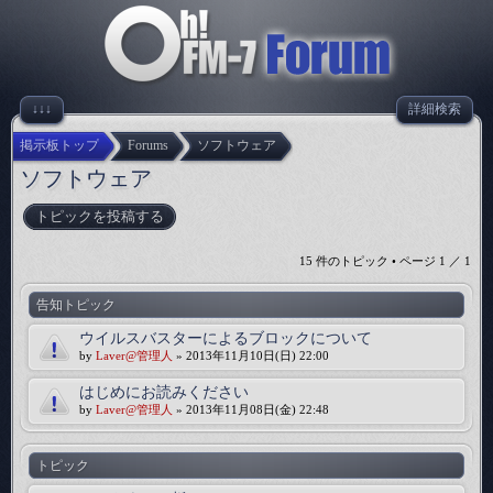
↓↓↓
詳細検索
掲示板トップ
Forums
ソフトウェア
ソフトウェア
トピックを投稿する
15 件のトピック • ページ
1
／
1
告知トピック
ウイルスバスターによるブロックについて
by
Laver@管理人
» 2013年11月10日(日) 22:00
はじめにお読みください
by
Laver@管理人
» 2013年11月08日(金) 22:48
トピック