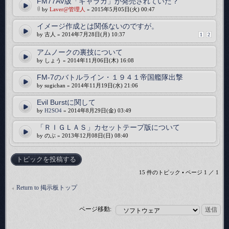
FM77AV版「ギャラガ」が発売されていた？
by
Laver@管理人
» 2015年5月05日(火) 00:47
イメージ作成とは関係ないのですが。
by 古人 » 2014年7月28日(月) 10:37
1
2
アムノークの裏技について
by しょう » 2014年11月06日(木) 16:08
FM-7のバトルライン・１９４１帝国艦隊出撃
by sugichan » 2014年11月19日(水) 21:06
Evil Burstに関して
by
H2SO4
» 2014年8月29日(金) 03:49
「ＲＩＧＬＡＳ」カセットテープ版について
by のぶ » 2013年12月08日(日) 08:40
トピックを投稿する
15 件のトピック • ページ
1
／
1
Return to 掲示板トップ
ページ移動: