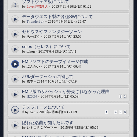
ソフトウェア板について
by
Laver@管理人
» 2013年11月10日(日) 01:22
データウエスト製の各種SWについて
by
Thunderbolt
» 2018年3月07日(水) 23:47
ゼビウスやファンタジーゾーン
by あーぼう » 2015年3月24日(火) 23:50
seles（セレス）について
by sakon » 2017年6月13日(火) 17:41
FM-7ソフトのテープイメージ作成
by ぶんかい » 2017年2月14日(火) 00:47
バルダーダッシュに関して
by 橋本 » 2014年10月24日(金) 07:19
FM-7版のサバッシュが発売されなかった理由
by
H2SO4
» 2014年8月24日(日) 05:59
1
2
デスフォースについて
by Kan » 2016年2月04日(木) 21:59
1
...
4
5
6
隠れた名曲が知りたいです
by レトロＰＣゲーマー » 2015年6月25日(木) 05:26