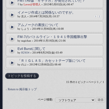
FM77AV版「ギャラガ」が発売されていた？
by
Laver@管理人
» 2015年5月05日(火) 00:47
イメージ作成とは関係ないのですが。
by 古人 » 2014年7月28日(月) 10:37
1
2
アムノークの裏技について
by しょう » 2014年11月06日(木) 16:08
FM-7のバトルライン・１９４１帝国艦隊出撃
by sugichan » 2014年11月19日(水) 21:06
Evil Burstに関して
by
H2SO4
» 2014年8月29日(金) 03:49
「ＲＩＧＬＡＳ」カセットテープ版について
by のぶ » 2013年12月08日(日) 08:40
トピックを投稿する
15 件のトピック • ページ
1
／
1
Return to 掲示板トップ
ページ移動: