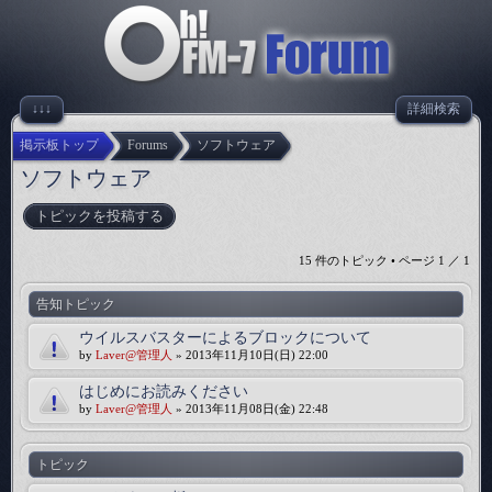
↓↓↓
詳細検索
掲示板トップ
Forums
ソフトウェア
ソフトウェア
トピックを投稿する
15 件のトピック • ページ
1
／
1
告知トピック
ウイルスバスターによるブロックについて
by
Laver@管理人
» 2013年11月10日(日) 22:00
はじめにお読みください
by
Laver@管理人
» 2013年11月08日(金) 22:48
トピック