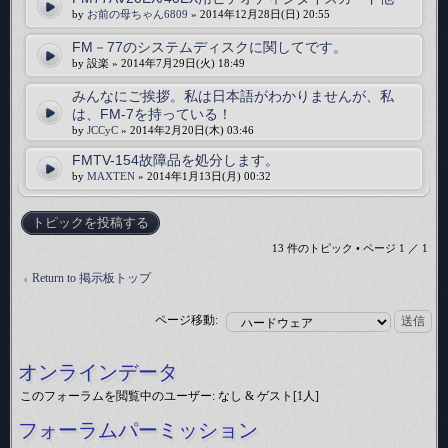
by
お前の母ちゃん6809
» 2014年12月28日(日) 20:55
FM－77のシステムディスクに関してです。
by 設楽 » 2014年7月29日(火) 18:49
みんなにご挨拶。私は日本語がわかりませんが、私
は、FM-7を持っている！
by
JCCyC
» 2014年2月20日(木) 03:46
FMTV-154故障品を処分します。
by
MAXTEN
» 2014年1月13日(月) 00:32
トピックを投稿する
13 件のトピック • ページ
1
／
1
Return to 掲示板トップ
ページ移動:
オンラインデータ
このフォーラムを閲覧中のユーザー: なし & ゲスト[1人]
フォーラムパーミッション