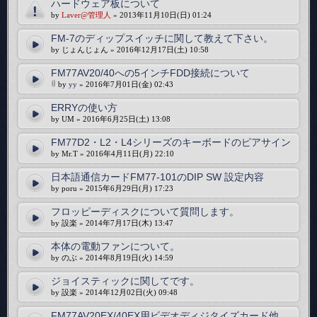
ハードウェア板について
by
Laver@管理人
» 2013年11月10日(日) 01:24
FM-7のディップスイッチに関して教えて下さい。
by じょんじょん » 2016年12月17日(土) 10:58
FM77AV20/40への5インチFDD接続について
by
yy
» 2016年7月01日(金) 02:43
ERRYの使い方
by UM » 2016年6月25日(土) 13:08
FM77D2・L2・L4シリーズのキーボードのピアサイン
by Mr.T » 2016年4月11日(月) 22:10
日本語通信カードFM77-101のDIP SW 設定内容
by poru » 2015年6月29日(月) 17:23
フロッピーディスクについて質問します。
by 設楽 » 2014年7月17日(木) 13:47
本体の電動ファンについて。
by のぶ » 2014年8月19日(火) 14:59
ジョイスティックに関してです。
by 設楽 » 2014年12月02日(火) 09:48
FM77AV20EX/40EX用ビデオディジタイズカード他