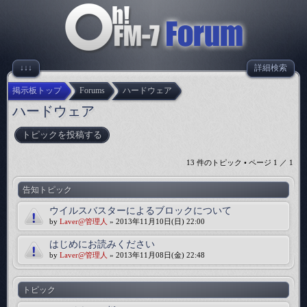
↓↓↓
詳細検索
掲示板トップ
Forums
ハードウェア
ハードウェア
トピックを投稿する
13 件のトピック • ページ
1
／
1
告知トピック
ウイルスバスターによるブロックについて
by
Laver@管理人
» 2013年11月10日(日) 22:00
はじめにお読みください
by
Laver@管理人
» 2013年11月08日(金) 22:48
トピック