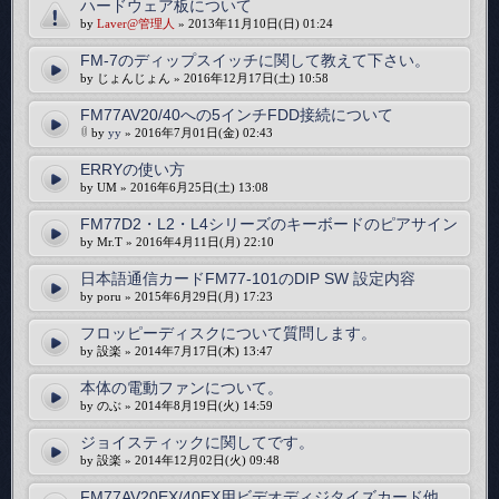
ハードウェア板について
by
Laver@管理人
» 2013年11月10日(日) 01:24
FM-7のディップスイッチに関して教えて下さい。
by じょんじょん » 2016年12月17日(土) 10:58
FM77AV20/40への5インチFDD接続について
by
yy
» 2016年7月01日(金) 02:43
ERRYの使い方
by UM » 2016年6月25日(土) 13:08
FM77D2・L2・L4シリーズのキーボードのピアサイン
by Mr.T » 2016年4月11日(月) 22:10
日本語通信カードFM77-101のDIP SW 設定内容
by poru » 2015年6月29日(月) 17:23
フロッピーディスクについて質問します。
by 設楽 » 2014年7月17日(木) 13:47
本体の電動ファンについて。
by のぶ » 2014年8月19日(火) 14:59
ジョイスティックに関してです。
by 設楽 » 2014年12月02日(火) 09:48
FM77AV20EX/40EX用ビデオディジタイズカード他