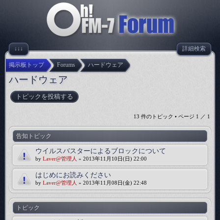
↓↓↓
詳細検索
掲示板トップ
Forums
ハードウェア
ハードウェア
トピックを投稿する
13 件のトピック • ページ
1
／
1
告知トピック
ウイルスバスターによるブロックについて
by
Laver@管理人
» 2013年11月10日(日) 22:00
はじめにお読みください
by
Laver@管理人
» 2013年11月08日(金) 22:48
トピック