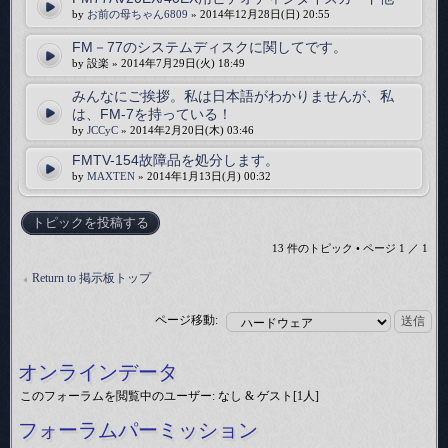
by
お前の母ちゃん6809
» 2014年12月28日(日) 20:55
FM－77のシステムディスクに関してです。
by 設楽 » 2014年7月29日(火) 18:49
みんなにご挨拶。私は日本語がわかりませんが、私
は、FM-7を持っている！
by
JCCyC
» 2014年2月20日(木) 03:46
FMTV-154故障品を処分します。
by
MAXTEN
» 2014年1月13日(月) 00:32
トピックを投稿する
13 件のトピック • ページ
1
／
1
Return to 掲示板トップ
ページ移動:
オンラインデータ
このフォーラムを閲覧中のユーザー: なし & ゲスト[1人]
フォーラムパーミッション