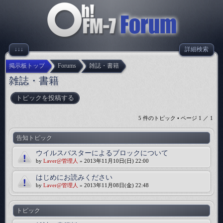
↓↓↓
詳細検索
掲示板トップ
Forums
雑誌・書籍
雑誌・書籍
トピックを投稿する
5 件のトピック • ページ
1
／
1
告知トピック
ウイルスバスターによるブロックについて
by
Laver@管理人
» 2013年11月10日(日) 22:00
はじめにお読みください
by
Laver@管理人
» 2013年11月08日(金) 22:48
トピック