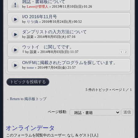
雑誌・書籍板について
by
Laver@管理人
» 2013年11月10日(日) 01:26
I/O 2016年11月号
by
りう(偽
» 2016年10月24日(月) 00:52
ダンプリストの入力方法について
by 設楽 » 2014年8月05日(火) 07:16
ウットイ に関してです。
by 設楽 » 2014年8月03日(日) 11:37
1
2
Oh!FMに掲載されたプログラムを探しています。
by
tome
» 2014年7月04日(金) 21:57
トピックを投稿する
5 件のトピック • ページ
1
／
1
Return to 掲示板トップ
ページ移動:
オンラインデータ
このフォーラムを閲覧中のユーザー: なし & ゲスト[1人]