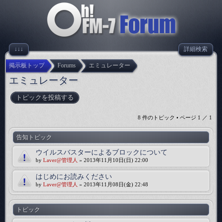
↓↓↓
詳細検索
掲示板トップ
Forums
エミュレーター
エミュレーター
トピックを投稿する
8 件のトピック • ページ
1
／
1
告知トピック
ウイルスバスターによるブロックについて
by
Laver@管理人
» 2013年11月10日(日) 22:00
はじめにお読みください
by
Laver@管理人
» 2013年11月08日(金) 22:48
トピック