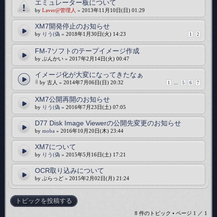
エミュレーター板について
by
Laver@管理人
» 2013年11月10日(日) 01:29
XM7開発停止のお知らせ
by
りう(偽
» 2018年1月30日(火) 14:23
1
2
FM-7ソフトのテープイメージ作成
by ぶんかい » 2017年2月14日(火) 00:47
イメージ化が大変になってきたなぁ
by 古人 » 2014年7月06日(日) 20:32
1
...
5
6
7
XM7公開再開のお知らせ
by
りう(偽
» 2016年7月23日(土) 07:05
D77 Disk Image Viewerの公開先変更のお知らせ
by
moba
» 2016年10月20日(木) 23:44
XM7について
by
りう(偽
» 2015年5月16日(土) 17:21
OCR取り込みについて
by ぶらっど » 2015年2月02日(月) 21:24
トピックを投稿する
8 件のトピック • ページ
1
／
1