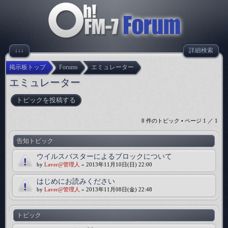
↓↓↓
詳細検索
掲示板トップ
Forums
エミュレーター
エミュレーター
トピックを投稿する
8 件のトピック • ページ
1
／
1
告知トピック
ウイルスバスターによるブロックについて
by
Laver@管理人
» 2013年11月10日(日) 22:00
はじめにお読みください
by
Laver@管理人
» 2013年11月08日(金) 22:48
トピック