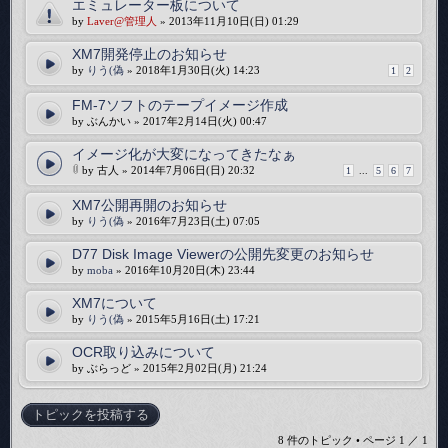
エミュレーター板について
by
Laver@管理人
» 2013年11月10日(日) 01:29
XM7開発停止のお知らせ
by
りう(偽
» 2018年1月30日(火) 14:23
1
2
FM-7ソフトのテープイメージ作成
by ぶんかい » 2017年2月14日(火) 00:47
イメージ化が大変になってきたなぁ
by 古人 » 2014年7月06日(日) 20:32
1
...
5
6
7
XM7公開再開のお知らせ
by
りう(偽
» 2016年7月23日(土) 07:05
D77 Disk Image Viewerの公開先変更のお知らせ
by
moba
» 2016年10月20日(木) 23:44
XM7について
by
りう(偽
» 2015年5月16日(土) 17:21
OCR取り込みについて
by ぶらっど » 2015年2月02日(月) 21:24
トピックを投稿する
8 件のトピック • ページ
1
／
1