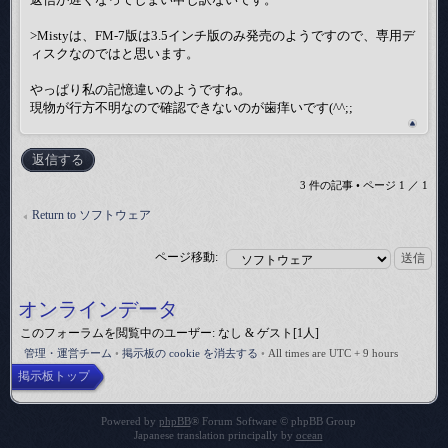
>Mistyは、FM-7版は3.5インチ版のみ発売のようですので、専用デ
ィスクなのではと思います。
やっぱり私の記憶違いのようですね。
現物が行方不明なので確認できないのが歯痒いです(^^;;
返信する
3 件の記事 • ページ
1
／
1
Return to ソフトウェア
ページ移動:
オンラインデータ
このフォーラムを閲覧中のユーザー: なし & ゲスト[1人]
管理・運営チーム
•
掲示板の cookie を消去する
•
All times are UTC + 9 hours
掲示板トップ
Powered by
phpBB
® Forum Software © phpBB Group
Japanese translation principally by
ocean