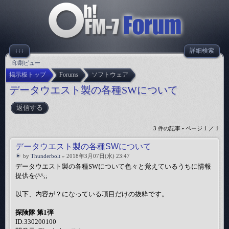
↓↓↓
詳細検索
印刷ビュー
掲示板トップ
Forums
ソフトウェア
データウエスト製の各種SWについて
返信する
3 件の記事 • ページ
1
／
1
データウエスト製の各種SWについて
by
Thunderbolt
» 2018年3月07日(水) 23:47
データウエスト製の各種SWについて色々と覚えているうちに情報
提供を(^^;;
以下、内容が？になっている項目だけの抜粋です。
探険隊 第1弾
ID:330200100