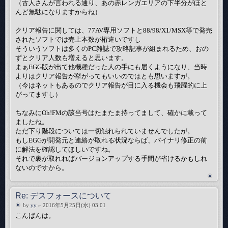
（古人さんが言われる通り、あの赤レンガエリアの下半分がほと
んど無駄になりますからね）
クリア報告に関しては、77AV専用ソフトと88/98/X1/MSX等で発売
されたソフトでは売上本数が桁違いですし
そういうソフトは多くのPC雑誌で攻略記事が組まれるため、おの
ずとクリア人数も増えると思います。
まぁEGG版が出て他機種だった人の手にも届くようになり、当時
よりはクリア報告が挙がってもいいのではとも思いますが。
（今はネットもあるのでクリア報告が目に入る機会も飛躍的に上
がってますし）
ちなみにOh!FMの該当号はたまたま持ってまして、確かに載って
ましたね。
ただ下り階段については一切触れられていませんでしたが。
もしEGGが開発元と連絡が取れる状況ならば、バイナリ修正の前
に解法を確認してほしいですね。
それで裏が取れればバージョンアップする手間が省けるかもしれ
ないのですから。
Re: デスフォースについて
by
yy
» 2016年5月25日(水) 03:01
こんばんは。