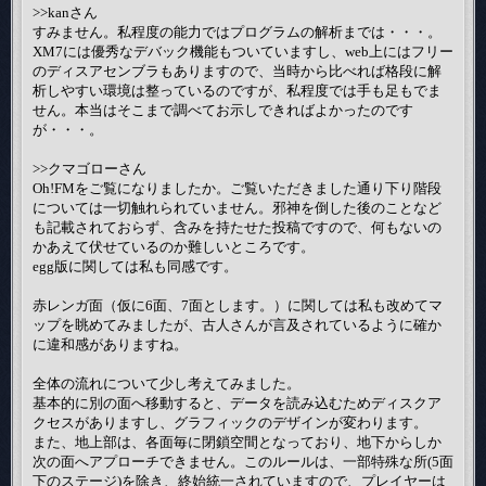
>>kanさん
すみません。私程度の能力ではプログラムの解析までは・・・。
XM7には優秀なデバック機能もついていますし、web上にはフリー
のディスアセンブラもありますので、当時から比べれば格段に解
析しやすい環境は整っているのですが、私程度では手も足もでま
せん。本当はそこまで調べてお示しできればよかったのです
が・・・。
>>クマゴローさん
Oh!FMをご覧になりましたか。ご覧いただきました通り下り階段
については一切触れられていません。邪神を倒した後のことなど
も記載されておらず、含みを持たせた投稿ですので、何もないの
かあえて伏せているのか難しいところです。
egg版に関しては私も同感です。
赤レンガ面（仮に6面、7面とします。）に関しては私も改めてマ
ップを眺めてみましたが、古人さんが言及されているように確か
に違和感がありますね。
全体の流れについて少し考えてみました。
基本的に別の面へ移動すると、データを読み込むためディスクア
クセスがありますし、グラフィックのデザインが変わります。
また、地上部は、各面毎に閉鎖空間となっており、地下からしか
次の面へアプローチできません。このルールは、一部特殊な所(5面
下のステージ)を除き、終始統一されていますので、プレイヤーは