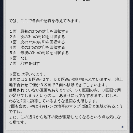
では、ここで各面の意義を考えてみます。
１面 最初の3つの封印を回収する
２面 次の3つの封印を回収する
３面 次の3つの封印を回収する
４面 次の3つの封印を回収する
５面 最後の3つの封印を回収する
６面 なし
７面 邪神を倒す
６面だけ浮いてます。
６面には２５区画×２で、５０区画が割り振られていますが、地上
地下合わせて僅か３区画で７面へ移動できてしまいます。
使用されていない区画もありますが、５０区画の内、３区画で用
が足りてしまうというのは、あまりにも少なすぎます。むしろ、
わざと7面に誘導しているような意図さえ感じます。
7面も含め、やはり赤レンガ地帯のマップは随分と無駄があるよう
ですね。
また、この辺りから地下の敵が復活しなくなるという点も気にな
る所です。