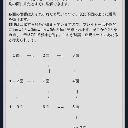
別の面に来たとすぐに理解できます。
各面の附番は人それぞれだと思いますが、仮に下図のように番号
を振ります。
封印は回収する順番が決まっていますので、プレイヤーは必然的
に1面→2面→3面→4面→5面の順に誘導されます。そこから6面を
通過し、最終7面で邪神を倒す。これが所謂、正規ルートにあたる
と考えられます。
１面 ―→ ２面 ―→ ３面
↑ ↑ ↑
↓ ｜ ↓
１－２面 ―→ ７面 ４面
↑ ↑ ｜
↓ ↓ ↓
１－３面 ６面 ←→ ５面
↓
５－２面