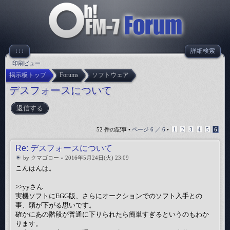
↓↓↓
詳細検索
印刷ビュー
掲示板トップ
Forums
ソフトウェア
デスフォースについて
返信する
52 件の記事 •
ページ
6
／
6
•
1
2
3
4
5
6
Re: デスフォースについて
by
クマゴロー
» 2016年5月24日(火) 23:09
こんはんは。
>>yyさん
実機ソフトにEGG版、さらにオークションでのソフト入手との
事、頭が下がる思いです。
確かにあの階段が普通に下りられたら簡単すぎるというのもわか
ります。