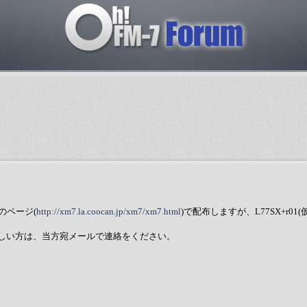
来のページ(
http://xm7.la.coocan.jp/xm7/xm7.html
)で配布しますが、L77SX+r01
情報が欲しい方は、当方宛メールで連絡をください。