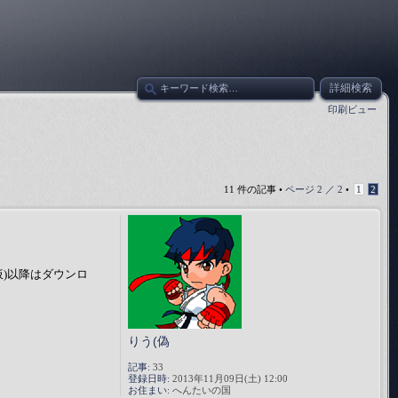
詳細検索
印刷ビュー
11 件の記事 •
ページ
2
／
2
•
1
2
(仮)以降はダウンロ
りう(偽
記事:
33
登録日時:
2013年11月09日(土) 12:00
お住まい:
へんたいの国