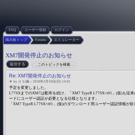
FAQ
ユーザー登録
ログイン
掲示板トップ
Forums
エミュレーター
XM7開発停止のお知らせ
返信する
Re: XM7開発停止のお知らせ
by
りう(偽
» 2018年3月18日(日) 14:02
予定を変更しました。
L77SXまでのXM7は配布を続け、「XM7 TypeR L77SX+r01」(仮)も従
ードにユーザー認証が必要となる仕様となります。
「XM7 TypeR L77SX+r01」(仮)のダウンロード用ユーザー認証