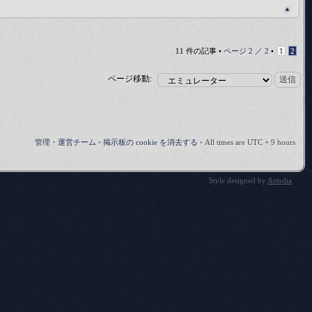
11 件の記事 •
ページ
2
／
2
•
1
2
ページ移動:
管理・運営チーム
•
掲示板の cookie を消去する
•
All times are UTC + 9 hours
Style designed by
Artodia
.