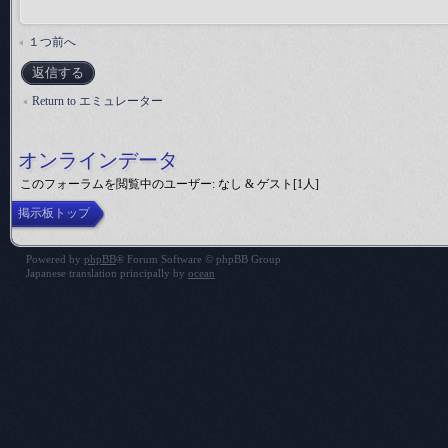
１つ前へ
返信する
Return to エミュレーター
オンラインデータ
このフォーラムを閲覧中のユーザー: なし & ゲスト[1人]
掲示板トップ
Powered by
phpBB
® Forum Software © phpBB Group
Japanese translation principally by
ocean