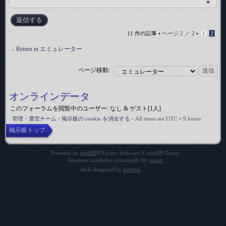
返信する
11 件の記事 •
ページ
2
／
2
•
1
2
Return to エミュレーター
ページ移動:
オンラインデータ
このフォーラムを閲覧中のユーザー: なし & ゲスト[1人]
管理・運営チーム
•
掲示板の cookie を消去する
•
All times are UTC + 9 hours
掲示板トップ
Powered by
phpBB
® Forum Software © phpBB Group
Japanese translation principally by
ocean
Style designed by
Artodia
.