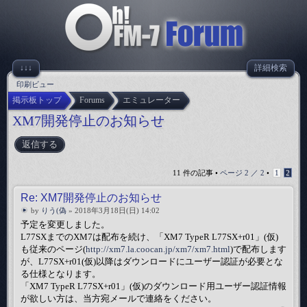
↓↓↓
詳細検索
印刷ビュー
掲示板トップ
Forums
エミュレーター
XM7開発停止のお知らせ
返信する
11 件の記事 •
ページ
2
／
2
•
1
2
Re: XM7開発停止のお知らせ
by
りう(偽
» 2018年3月18日(日) 14:02
予定を変更しました。
L77SXまでのXM7は配布を続け、「XM7 TypeR L77SX+r01」(仮)
も従来のページ(
http://xm7.la.coocan.jp/xm7/xm7.html
)で配布します
が、L77SX+r01(仮)以降はダウンロードにユーザー認証が必要とな
る仕様となります。
「XM7 TypeR L77SX+r01」(仮)のダウンロード用ユーザー認証情報
が欲しい方は、当方宛メールで連絡をください。