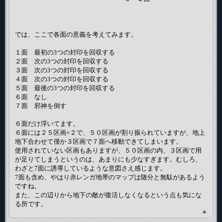
では、ここで各面の意義を考えてみます。
１面 最初の3つの封印を回収する
２面 次の3つの封印を回収する
３面 次の3つの封印を回収する
４面 次の3つの封印を回収する
５面 最後の3つの封印を回収する
６面 なし
７面 邪神を倒す
６面だけ浮いてます。
６面には２５区画×２で、５０区画が割り振られていますが、地上
地下合わせて僅か３区画で７面へ移動できてしまいます。
使用されていない区画もありますが、５０区画の内、３区画で用
が足りてしまうというのは、あまりにも少なすぎます。むしろ、
わざと7面に誘導しているような意図さえ感じます。
7面も含め、やはり赤レンガ地帯のマップは随分と無駄があるよう
ですね。
また、この辺りから地下の敵が復活しなくなるという点も気にな
る所です。