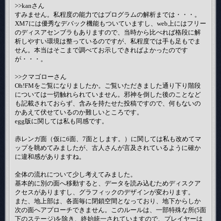
>>kanさん
すみません。私程度の能力ではプログラムの解析までは・・・。
XM7には優秀なデバック機能もついていますし、web上にはフリー
のディスアセンブラもありますので、当時から比べれば格段に解
析しやすい環境は整っているのですが、私程度では手も足もでま
せん。本当はそこまで調べてお示しできればよかったのです
が・・・。
>>クマゴローさん
Oh!FMをご覧になりましたか。ご覧いただきました通り下り階段
については一切触れられていません。邪神を倒した後のことなど
も記載されておらず、含みを持たせた投稿ですので、何もないの
かあえて伏せているのか難しいところです。
egg版に関しては私も同感です。
赤レンガ面（仮に6面、7面とします。）に関しては私も改めてマ
ップを眺めてみましたが、古人さんが言及されているように確か
に違和感がありますね。
全体の流れについて少し考えてみました。
基本的に別の面へ移動すると、データを読み込むためディスクア
クセスがありますし、グラフィックのデザインが変わります。
また、地上部は、各面毎に閉鎖空間となっており、地下からしか
次の面へアプローチできません。このルールは、一部特殊な所(5面
下のステージ)を除き、終始統一されていますので、プレイヤーは