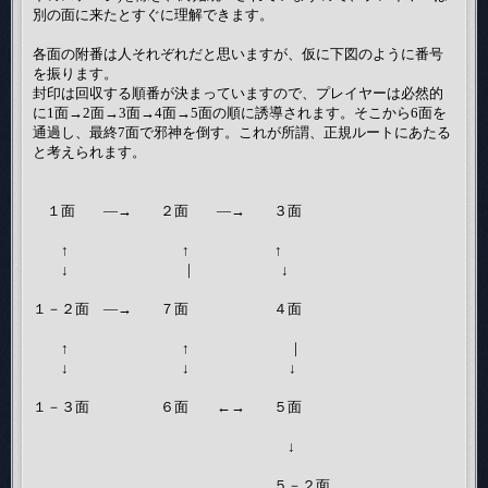
別の面に来たとすぐに理解できます。
各面の附番は人それぞれだと思いますが、仮に下図のように番号
を振ります。
封印は回収する順番が決まっていますので、プレイヤーは必然的
に1面→2面→3面→4面→5面の順に誘導されます。そこから6面を
通過し、最終7面で邪神を倒す。これが所謂、正規ルートにあたる
と考えられます。
１面 ―→ ２面 ―→ ３面
↑ ↑ ↑
↓ ｜ ↓
１－２面 ―→ ７面 ４面
↑ ↑ ｜
↓ ↓ ↓
１－３面 ６面 ←→ ５面
↓
５－２面