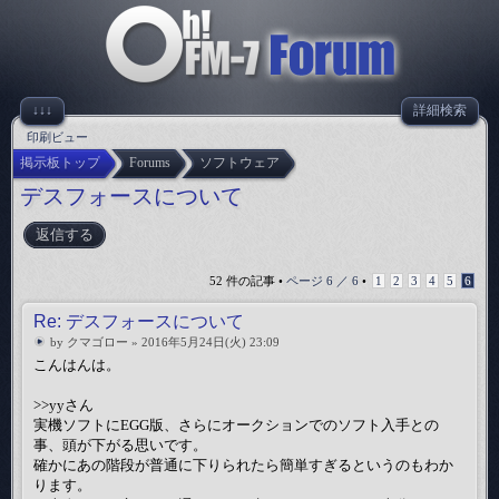
↓↓↓
詳細検索
印刷ビュー
掲示板トップ
Forums
ソフトウェア
デスフォースについて
返信する
52 件の記事 •
ページ
6
／
6
•
1
2
3
4
5
6
Re: デスフォースについて
by
クマゴロー
» 2016年5月24日(火) 23:09
こんはんは。
>>yyさん
実機ソフトにEGG版、さらにオークションでのソフト入手との
事、頭が下がる思いです。
確かにあの階段が普通に下りられたら簡単すぎるというのもわか
ります。