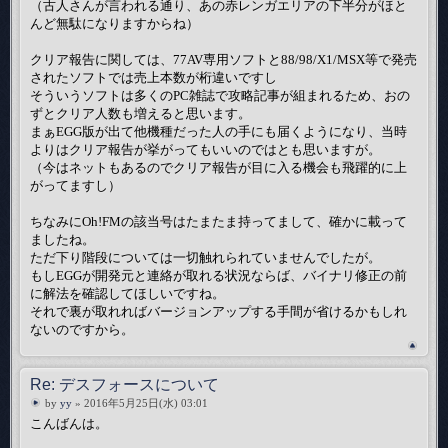
（古人さんが言われる通り、あの赤レンガエリアの下半分がほと
んど無駄になりますからね）
クリア報告に関しては、77AV専用ソフトと88/98/X1/MSX等で発売
されたソフトでは売上本数が桁違いですし
そういうソフトは多くのPC雑誌で攻略記事が組まれるため、おの
ずとクリア人数も増えると思います。
まぁEGG版が出て他機種だった人の手にも届くようになり、当時
よりはクリア報告が挙がってもいいのではとも思いますが。
（今はネットもあるのでクリア報告が目に入る機会も飛躍的に上
がってますし）
ちなみにOh!FMの該当号はたまたま持ってまして、確かに載って
ましたね。
ただ下り階段については一切触れられていませんでしたが。
もしEGGが開発元と連絡が取れる状況ならば、バイナリ修正の前
に解法を確認してほしいですね。
それで裏が取れればバージョンアップする手間が省けるかもしれ
ないのですから。
Re: デスフォースについて
by
yy
» 2016年5月25日(水) 03:01
こんばんは。