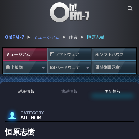
search
Oh!FM-7
ミュージアム
作者
恒原志樹
ミュージアム
ソフトウェア
ソフトハウス


出版物
ハードウェア
特別展示室



詳細情報
書誌情報
更新情報
CATEGORY

AUTHOR
恒原志樹