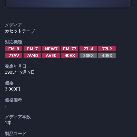
メディア
カセットテープ
対応機種
FM-8
FM-7
NEW7
FM-77
77L4
77L2
77AV
AV40
AV20
40EX
20EX
40SX
発表年月日
1983年
?月
?日
価格
3,000円
価格備考
-
メディア本数
1本
製品コード