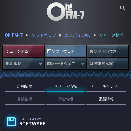
search
Oh!FM-7
ソフトウェア
コンボイ5000
リリース情報
ミュージアム
ソフトウェア
ソフトハウス


出版物
ハードウェア
特別展示室



詳細情報
リリース情報
アートギャラリー
書誌情報
関連情報
更新情報
CATEGORY

SOFTWARE