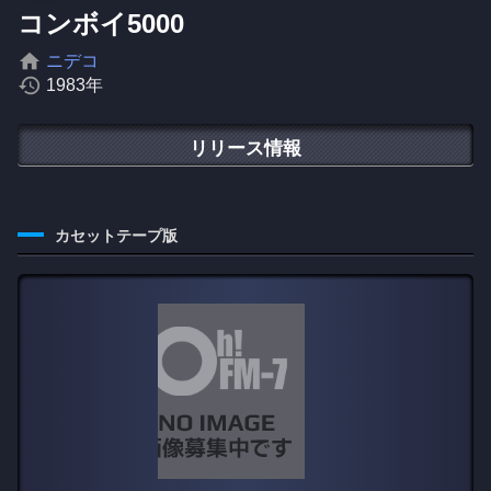
コンボイ5000
home
ニデコ
history
1983年
リリース情報
カセットテープ版